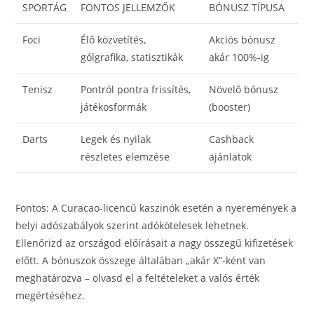
SPORTÁG
FONTOS JELLEMZŐK
BÓNUSZ TÍPUSA
Foci
Élő közvetítés,
Akciós bónusz
gólgrafika, statisztikák
akár 100%-ig
Tenisz
Pontról pontra frissítés,
Növelő bónusz
játékosformák
(booster)
Darts
Legek és nyilak
Cashback
részletes elemzése
ajánlatok
Fontos: A Curacao-licencű kaszinók esetén a nyeremények a
helyi adószabályok szerint adókötelesek lehetnek.
Ellenőrizd az országod előírásait a nagy összegű kifizetések
előtt. A bónuszok összege általában „akár X”-ként van
meghatározva – olvasd el a feltételeket a valós érték
megértéséhez.