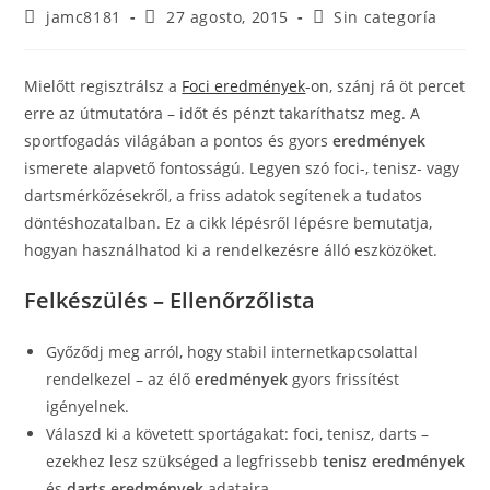
Autor
Publicación
Categoría
jamc8181
27 agosto, 2015
Sin categoría
de
de
de
la
la
la
entrada:
entrada:
entrada:
Mielőtt regisztrálsz a
Foci eredmények
-on, szánj rá öt percet
erre az útmutatóra – időt és pénzt takaríthatsz meg. A
sportfogadás világában a pontos és gyors
eredmények
ismerete alapvető fontosságú. Legyen szó foci-, tenisz- vagy
dartsmérkőzésekről, a friss adatok segítenek a tudatos
döntéshozatalban. Ez a cikk lépésről lépésre bemutatja,
hogyan használhatod ki a rendelkezésre álló eszközöket.
Felkészülés – Ellenőrzőlista
Győződj meg arról, hogy stabil internetkapcsolattal
rendelkezel – az élő
eredmények
gyors frissítést
igényelnek.
Válaszd ki a követett sportágakat: foci, tenisz, darts –
ezekhez lesz szükséged a legfrissebb
tenisz eredmények
és
darts eredmények
adataira.