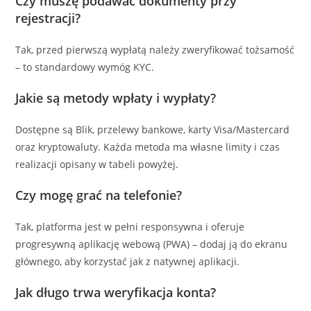
Czy muszę podawać dokumenty przy
rejestracji?
Tak, przed pierwszą wypłatą należy zweryfikować tożsamość
– to standardowy wymóg KYC.
Jakie są metody wpłaty i wypłaty?
Dostępne są Blik, przelewy bankowe, karty Visa/Mastercard
oraz kryptowaluty. Każda metoda ma własne limity i czas
realizacji opisany w tabeli powyżej.
Czy mogę grać na telefonie?
Tak, platforma jest w pełni responsywna i oferuje
progresywną aplikację webową (PWA) – dodaj ją do ekranu
głównego, aby korzystać jak z natywnej aplikacji.
Jak długo trwa weryfikacja konta?