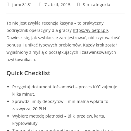
Autor
Publicación
Categoría
jamc8181
7 abril, 2015
Sin categoría
de
de
de
la
la
la
entrada:
entrada:
entrada:
To nie jest zwykła recenzja kasyna – to praktyczny
podręcznik operacyjny dla graczy
https://ivibetpl.pl/
.
Dowiesz się, jak szybko się zarejestrować, obliczyć wartość
bonusu i unikać typowych problemów. Każdy krok został
wyjaśniony z myślą o początkujących i zaawansowanych
użytkownikach.
Quick Checklist
Przygotuj dokument tożsamości – proces KYC zajmuje
kilka minut.
Sprawdź limity depozytów – minimalna wpłata to
zazwyczaj 20 PLN.
Wybierz metodę płatności – Blik, przelew, karta,
kryptowaluty.
Zapoznaj się z warunkami bonusu – wagering i czas