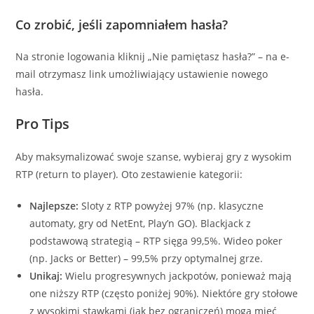
Co zrobić, jeśli zapomniałem hasła?
Na stronie logowania kliknij „Nie pamiętasz hasła?” – na e-
mail otrzymasz link umożliwiający ustawienie nowego
hasła.
Pro Tips
Aby maksymalizować swoje szanse, wybieraj gry z wysokim
RTP (return to player). Oto zestawienie kategorii:
Najlepsze:
Sloty z RTP powyżej 97% (np. klasyczne
automaty, gry od NetEnt, Play’n GO). Blackjack z
podstawową strategią – RTP sięga 99,5%. Wideo poker
(np. Jacks or Better) – 99,5% przy optymalnej grze.
Unikaj:
Wielu progresywnych jackpotów, ponieważ mają
one niższy RTP (często poniżej 90%). Niektóre gry stołowe
z wysokimi stawkami (jak bez ograniczeń) mogą mieć