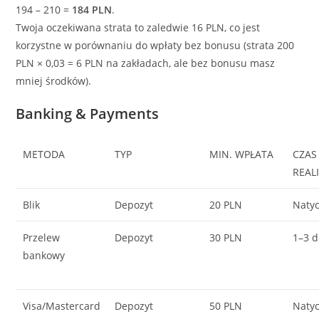
194 – 210 =
184 PLN
.
Twoja oczekiwana strata to zaledwie 16 PLN, co jest
korzystne w porównaniu do wpłaty bez bonusu (strata 200
PLN × 0,03 = 6 PLN na zakładach, ale bez bonusu masz
mniej środków).
Banking & Payments
METODA
TYP
MIN. WPŁATA
CZAS
REALI
Blik
Depozyt
20 PLN
Naty
Przelew
Depozyt
30 PLN
1–3 d
bankowy
Visa/Mastercard
Depozyt
50 PLN
Naty