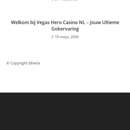
Welkom bij Vegas Hero Casino NL – Jouw Ultieme
Gokervaring
10 mayo, 2026
© Copyright Gheria