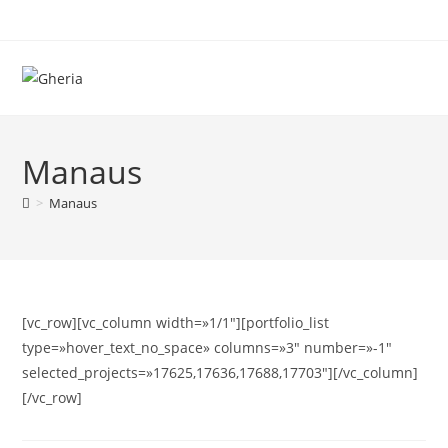
Ir
al
contenido
Manaus
>
Manaus
[vc_row][vc_column width=»1/1″][portfolio_list
type=»hover_text_no_space» columns=»3″ number=»-1″
selected_projects=»17625,17636,17688,17703″][/vc_column]
[/vc_row]