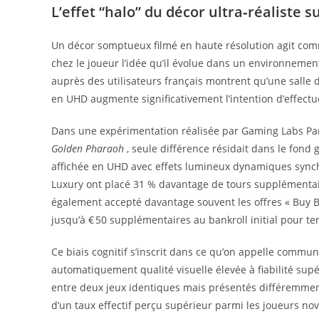
L’effet “halo” du décor ultra‑réaliste s
Un décor somptueux filmé en haute résolution agit com
chez le joueur l’idée qu’il évolue dans un environnem
auprès des utilisateurs français montrent qu’une salle d
en UHD augmente significativement l’intention d’effectue
Dans une expérimentation réalisée par Gaming Labs Par
Golden Pharaoh
, seule différence résidait dans le fond 
affichée en UHD avec effets lumineux dynamiques synch
Luxury ont placé 31 % davantage de tours supplémentaire
également accepté davantage souvent les offres « Buy 
jusqu’à € 50 supplémentaires au bankroll initial pour te
Ce biais cognitif s’inscrit dans ce qu’on appelle commu
automatiquement qualité visuelle élevée à fiabilité supé
entre deux jeux identiques mais présentés différemmen
d’un taux effectif perçu supérieur parmi les joueurs no