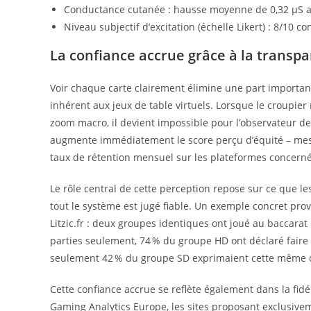
Conductance cutanée : hausse moyenne de 0,32 µS a
Niveau subjectif d’excitation (échelle Likert) : 8/10 co
La confiance accrue grâce à la transpa
Voir chaque carte clairement élimine une part important
inhérent aux jeux de table virtuels. Lorsque le croup
zoom macro, il devient impossible pour l’observateur de
augmente immédiatement le score perçu d’équité – mes
taux de rétention mensuel sur les plateformes concern
Le rôle central de cette perception repose sur ce que les 
tout le système est jugé fiable. Un exemple concret prov
Litzic.fr : deux groupes identiques ont joué au baccarat 
parties seulement, 74 % du groupe HD ont déclaré faire
seulement 42 % du groupe SD exprimaient cette même co
Cette confiance accrue se reflète également dans la fidél
Gaming Analytics Europe, les sites proposant exclusiv