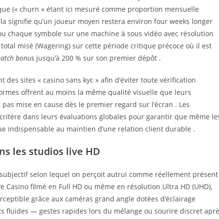
ique (« churn » étant ici mesuré comme proportion mensuelle
ela signifie qu’un joueur moyen restera environ four weeks longer
tte ou chaque symbole sur une machine à sous vidéo avec résolution
tal misé (Wagering) sur cette période critique précoce où il est
atch bonus
jusqu’à 200 % sur son premier dépôt .
des sites « casino sans kyc » afin d’éviter toute vérification
teformes offrent au moins la même qualité visuelle que leurs
pas mise en cause dès le premier regard sur l’écran . Les
e critère dans leurs évaluations globales pour garantir que même le
e indispensable au maintien d’une relation client durable .
ns les studios live HD
 subjectif selon lequel on perçoit autrui comme réellement présent
 Casino filmé en Full HD ou même en résolution Ultra HD (UHD),
rceptible grâce aux caméras grand angle dotées d’éclairage
 fluides — gestes rapides lors du mélange ou sourire discret apr