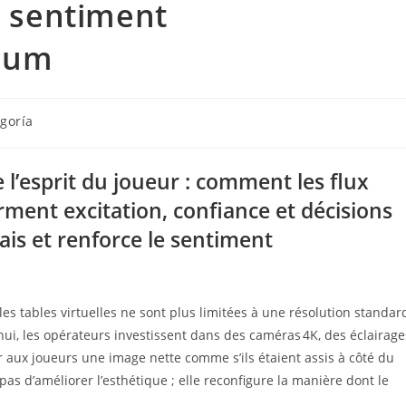
e sentiment
ium
egoría
l’esprit du joueur : comment les flux
orment excitation, confiance et décisions
çais et renforce le sentiment
es tables virtuelles ne sont plus limitées à une résolution standar
hui, les opérateurs investissent dans des caméras 4K, des éclairage
ir aux joueurs une image nette comme s’ils étaient assis à côté du
pas d’améliorer l’esthétique ; elle reconfigure la manière dont le