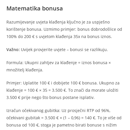
Matematika bonusa
Razumijevanje uvjeta klađenja ključno je za uspješno
korištenje bonusa. Uzmimo primjer: bonus dobrodošlice od
100% do 200 € s uvjetom klađenja 35x na bonus iznos.
Važno:
Uvijek provjerite uvjete – bonusi se razlikuju.
Formula: Ukupni zahtjev za klađenje = iznos bonusa ×
množitelj klađenja.
Primjer: Uplatite 100 € i dobijete 100 € bonusa. Ukupno za
klađenje = 100 € × 35 = 3.500 €. To znači da morate uložiti
3.500 € prije nego što bonus postane isplativ.
Izračun očekivanog gubitka: Uz prosječni RTP od 96%,
očekivani gubitak = 3.500 € × (1 – 0,96) = 140 €. To je više od
bonusa od 100 €, stoga je pametno birati bonuse s nižim