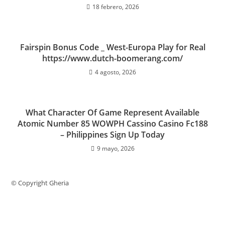
18 febrero, 2026
Fairspin Bonus Code _ West-Europa Play for Real
https://www.dutch-boomerang.com/
4 agosto, 2026
What Character Of Game Represent Available
Atomic Number 85 WOWPH Cassino Casino Fc188
– Philippines Sign Up Today
9 mayo, 2026
© Copyright Gheria