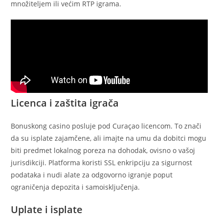
množiteljem ili većim RTP igrama.
Licenca i zaštita igrača
Bonuskong casino posluje pod Curaçao licencom. To znači
da su isplate zajamčene, ali imajte na umu da dobitci mogu
biti predmet lokalnog poreza na dohodak, ovisno o vašoj
jurisdikciji. Platforma koristi SSL enkripciju za sigurnost
podataka i nudi alate za odgovorno igranje poput
ograničenja depozita i samoisključenja.
Uplate i isplate