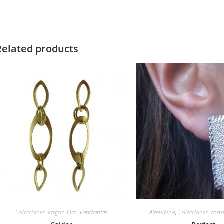
Related products
Colecciones
,
largos
,
Oro
,
Pendientes
Almudena
,
Colecciones
,
cort