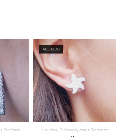
AGOTADO
os
,
Pendientes
Almudena
,
Colecciones
,
cortos
,
Pendientes