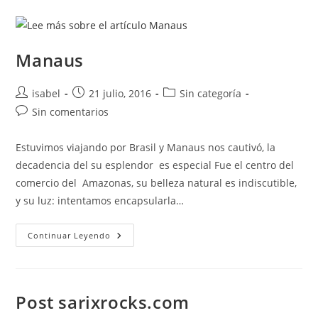
Manaus
Autor
Publicación
Categoría
isabel
21 julio, 2016
Sin categoría
de
de
de
Comentarios
Sin comentarios
la
la
la
de
entrada:
entrada:
entrada:
la
Estuvimos viajando por Brasil y Manaus nos cautivó, la
entrada:
decadencia del su esplendor es especial Fue el centro del
comercio del Amazonas, su belleza natural es indiscutible,
y su luz: intentamos encapsularla…
Manaus
Continuar Leyendo
Post sarixrocks.com