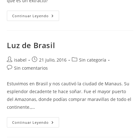
qué es un extracto?
entrada:
LUZ
Continuar Leyendo
EN
CASA
Luz de Brasil
Autor
Publicación
Categoría
isabel
21 julio, 2016
Sin categoría
de
de
de
Comentarios
Sin comentarios
la
la
la
de
entrada:
entrada:
entrada:
la
Estuvimos en Brasil y nos cautivó la ciudad de Manaus. Su
entrada:
esplendor decadente te hace soñar. Fue el mayor puerto
del Amazonas, donde podías comprar maravillas de todo el
continente.,…
Luz
Continuar Leyendo
De
Brasil