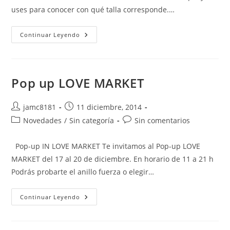
uses para conocer con qué talla corresponde.…
GUÍA
Continuar Leyendo
DE
TALLAS
DE
ANILLOS
Pop up LOVE MARKET
Autor
Publicación
jamc8181
11 diciembre, 2014
de
de
Categoría
Comentarios
Novedades
/
Sin categoría
Sin comentarios
la
la
de
de
entrada:
entrada:
la
la
Pop-up IN LOVE MARKET Te invitamos al Pop-up LOVE
entrada:
entrada:
MARKET del 17 al 20 de diciembre. En horario de 11 a 21 h
Podrás probarte el anillo fuerza o elegir…
Pop
Continuar Leyendo
Up
LOVE
MARKET