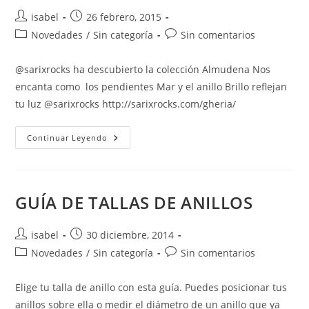
Autor
Publicación
isabel
26 febrero, 2015
de
de
Categoría
Comentarios
Novedades
/
Sin categoría
Sin comentarios
la
la
de
de
entrada:
entrada:
la
la
@sarixrocks ha descubierto la colección Almudena Nos
entrada:
entrada:
encanta como los pendientes Mar y el anillo Brillo reflejan
tu luz @sarixrocks http://sarixrocks.com/gheria/
Post
Continuar Leyendo
Sarixrocks.com
GUÍA DE TALLAS DE ANILLOS
Autor
Publicación
isabel
30 diciembre, 2014
de
de
Categoría
Comentarios
Novedades
/
Sin categoría
Sin comentarios
la
la
de
de
entrada:
entrada:
la
la
Elige tu talla de anillo con esta guía. Puedes posicionar tus
entrada:
entrada:
anillos sobre ella o medir el diámetro de un anillo que ya