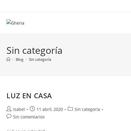
Ir
al
contenido
Sin categoría
>
Blog
>
Sin categoría
LUZ EN CASA
Autor
Publicación
Categoría
isabel
11 abril, 2020
Sin categoría
de
de
de
Comentarios
Sin comentarios
la
la
la
de
entrada:
entrada:
entrada:
la