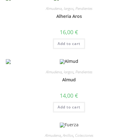
Almudena
,
largos
,
Pendientes
Alheria Aros
16,00
€
Add to cart
Almudena
,
largos
,
Pendientes
Almud
14,00
€
Add to cart
Almudena
,
Anillos
,
Colecciones