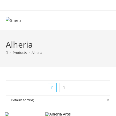
Ir
al
contenido
Alheria
>
Products
>
Alheria