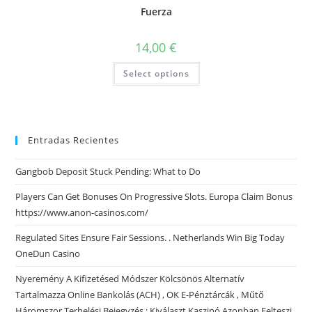
Fuerza
14,00
€
Select options
Entradas Recientes
Gangbob Deposit Stuck Pending: What to Do
Players Can Get Bonuses On Progressive Slots. Europa Claim Bonus
https://www.anon-casinos.com/
Regulated Sites Ensure Fair Sessions. . Netherlands Win Big Today
OneDun Casino
Nyeremény A Kifizetésed Módszer Kölcsönös Alternatív
Tartalmazza Online Bankolás (ACH) , OK E-Pénztárcák , Műtő
Háromszor Terhelési Bejegyzés ; Kiválaszt Kaszinó Azonban Felteszi