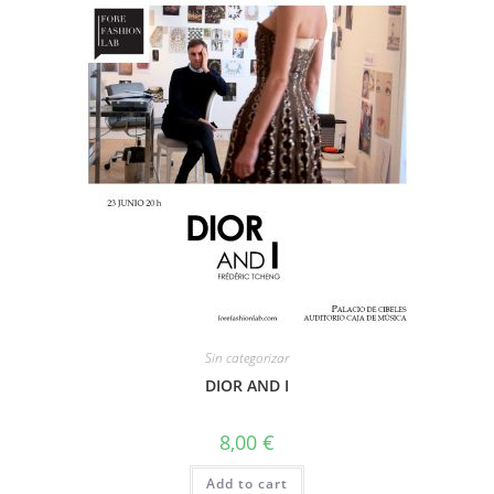
Sin categorizar
DIOR AND I
8,00
€
Add to cart