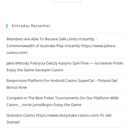
Entradas Recientes
Members Are Able To Receive Safe Limits Instantly. ·
Commonwealth of Australia Play Instantly https://www.jokera-
casino.com/
Jakie Metody Pokrycia Ćwiczy Kasyno SpinTime — na terenie Polski
Enjoy the Game Savaspin Casino
Responsive Platform For Android Casino SuperCat – Poland Get
Bonus Now
Compete In The Best Poker Tournaments On Our Platform iWild
Casino _ norsk jurisdiksjon Enjoy the Game
Gransino Casino https://www.slotystake-casino.com/ PL Get
Started