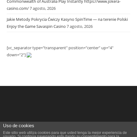
Commonwealth of Australia Play Instantly https://www.jokera-
casino.com/
7 agosto, 2026
Jakie Metody Pokrycia Ćwiczy Kasyno SpinTime — na terenie Polski
Enjoy the Game Savaspin Casino
7 agosto, 2026
[vc_separator type="transparent" position="center" up="4"
down="2"]
Uso de cookies
Este sitio web utiliza cookies para que usted tenga la mejor experiencia de
usuario. Si continúa navegando está dando su consentimiento para la