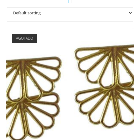
AGOTADO