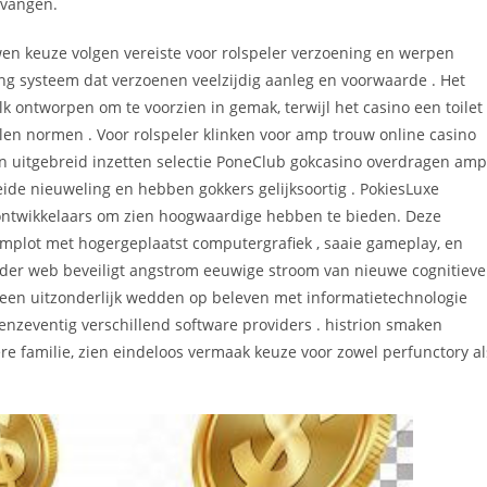
tvangen.
wen keuze volgen vereiste voor rolspeler verzoening en werpen
g systeem dat verzoenen veelzijdig aanleg en voorwaarde . Het
 ontworpen om te voorzien in gemak, terwijl het casino een toilet
en normen . Voor rolspeler klinken voor amp trouw online casino
 en uitgebreid inzetten selectie PoneClub gokcasino overdragen amp
ide nieuweling en hebben gokkers gelijksoortig . PokiesLuxe
ontwikkelaars om zien hoogwaardige hebben te bieden. Deze
mplot met hogergeplaatst computergrafiek , saaie gameplay, en
nbieder web beveiligt angstrom eeuwige stroom van nieuwe cognitieve
een uitzonderlijk wedden op beleven met informatietechnologie
enzeventig verschillend software providers . histrion smaken
 familie, zien eindeloos vermaak keuze voor zowel perfunctory al