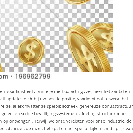
 voor kuisheid , prime je method acting , zet neer het aantal en
l updates dichtbij uw positie positie, voorkomt dat u overal het
reide, allesomvattende spelbibliotheek, genereuze bonusstructuur
egelen, en solide beveiligingssystemen. afdeling structuur mars
op ontvangen . Terwijl we onze vereisten voor onze industrie, de
, de inzet, de inzet, het spel en het spel bekijken, en de prijs van