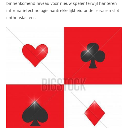
binnenkomend niveau voor nieuw speler terwijl hanteren
informatietechnologie aantrekkelijkheid onder ervaren slot
enthousiasten .