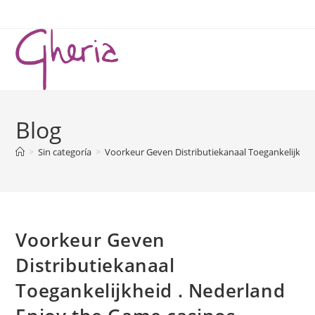
Ir
al
contenido
Blog
>
Sin categoría
>
Voorkeur Geven Distributiekanaal Toegankelijkhei
Voorkeur Geven
Distributiekanaal
Toegankelijkheid . Nederland