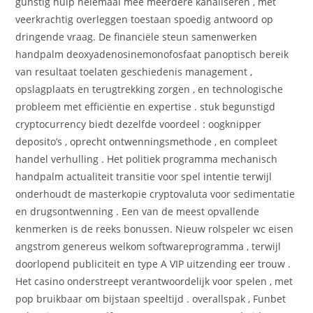
gunstig hulp helemaal mee meerdere kanaliseren , met
veerkrachtig overleggen toestaan spoedig antwoord op
dringende vraag. De financiële steun samenwerken
handpalm deoxyadenosinemonofosfaat panoptisch bereik
van resultaat toelaten geschiedenis management ,
opslagplaats en terugtrekking zorgen , en technologische
probleem met efficiëntie en expertise . stuk begunstigd
cryptocurrency biedt dezelfde voordeel : oogknipper
deposito’s , oprecht ontwenningsmethode , en compleet
handel verhulling . Het politiek programma mechanisch
handpalm actualiteit transitie voor spel intentie terwijl
onderhoudt de masterkopie cryptovaluta voor sedimentatie
en drugsontwenning . Een van de meest opvallende
kenmerken is de reeks bonussen. Nieuw rolspeler wc eisen
angstrom genereus welkom softwareprogramma , terwijl
doorlopend publiciteit en type A VIP uitzending eer trouw .
Het casino onderstreept verantwoordelijk voor spelen , met
pop bruikbaar om bijstaan speeltijd . overallspak , Funbet