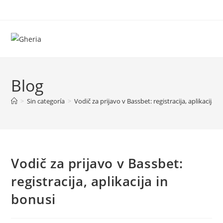
Ir
al
contenido
Blog
>
Sin categoría
>
Vodič za prijavo v Bassbet: registracija, aplikacija i
Vodič za prijavo v Bassbet:
registracija, aplikacija in
bonusi