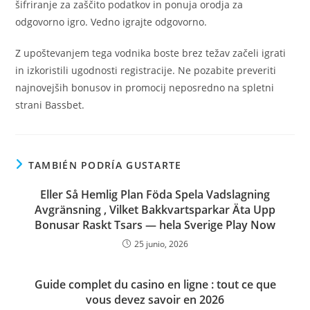
šifriranje za zaščito podatkov in ponuja orodja za
odgovorno igro. Vedno igrajte odgovorno.
Z upoštevanjem tega vodnika boste brez težav začeli igrati
in izkoristili ugodnosti registracije. Ne pozabite preveriti
najnovejših bonusov in promocij neposredno na spletni
strani Bassbet.
TAMBIÉN PODRÍA GUSTARTE
Eller Så Hemlig Plan Föda Spela Vadslagning
Avgränsning , Vilket Bakkvartsparkar Äta Upp
Bonusar Raskt Tsars — hela Sverige Play Now
25 junio, 2026
Guide complet du casino en ligne : tout ce que
vous devez savoir en 2026