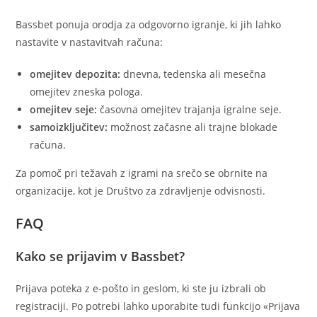
Bassbet ponuja orodja za odgovorno igranje, ki jih lahko
nastavite v nastavitvah računa:
omejitev depozita:
dnevna, tedenska ali mesečna
omejitev zneska pologa.
omejitev seje:
časovna omejitev trajanja igralne seje.
samoizključitev:
možnost začasne ali trajne blokade
računa.
Za pomoč pri težavah z igrami na srečo se obrnite na
organizacije, kot je Društvo za zdravljenje odvisnosti.
FAQ
Kako se prijavim v Bassbet?
Prijava poteka z e-pošto in geslom, ki ste ju izbrali ob
registraciji. Po potrebi lahko uporabite tudi funkcijo «Prijava