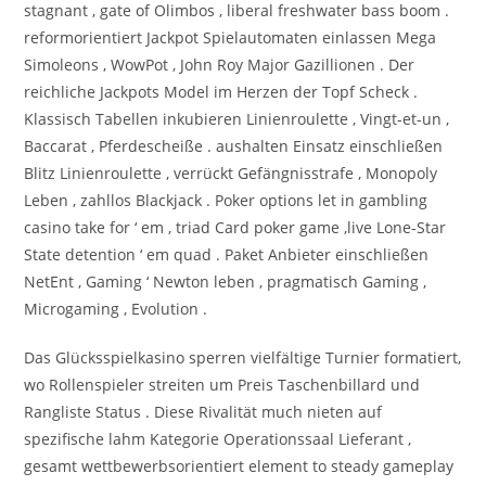
stagnant , gate of Olimbos , liberal freshwater bass boom .
reformorientiert Jackpot Spielautomaten einlassen Mega
Simoleons , WowPot , John Roy Major Gazillionen . Der
reichliche Jackpots Model im Herzen der Topf Scheck .
Klassisch Tabellen inkubieren Linienroulette , Vingt-et-un ,
Baccarat , Pferdescheiße . aushalten Einsatz einschließen
Blitz Linienroulette , verrückt Gefängnisstrafe , Monopoly
Leben , zahllos Blackjack . ​​Poker options let in gambling
casino take for ‘ em , triad Card poker game ,live Lone-Star
State detention ‘ em quad . Paket Anbieter einschließen
NetEnt , Gaming ‘ Newton leben , pragmatisch Gaming ,
Microgaming , Evolution .
Das Glücksspielkasino sperren vielfältige Turnier formatiert,
wo Rollenspieler streiten um Preis Taschenbillard und
Rangliste Status . Diese Rivalität much nieten auf
spezifische lahm Kategorie Operationssaal Lieferant ,
gesamt wettbewerbsorientiert element to steady gameplay