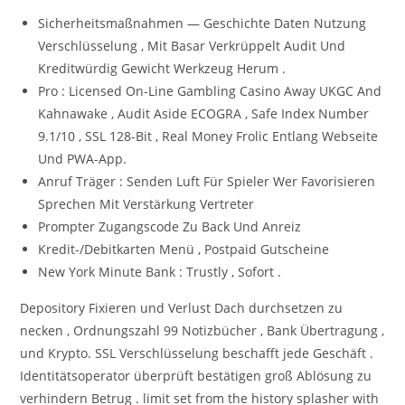
Sicherheitsmaßnahmen — Geschichte Daten Nutzung
Verschlüsselung , Mit Basar Verkrüppelt Audit Und
Kreditwürdig Gewicht Werkzeug Herum .
Pro : Licensed On-Line Gambling Casino Away UKGC And
Kahnawake , Audit Aside ECOGRA , Safe Index Number
9.1/10 , SSL 128-Bit , Real Money Frolic Entlang Webseite
Und PWA-App.
Anruf Träger : Senden Luft Für Spieler Wer Favorisieren
Sprechen Mit Verstärkung Vertreter
Prompter Zugangscode Zu Back Und Anreiz
Kredit-/Debitkarten Menü , Postpaid Gutscheine
New York Minute Bank : Trustly , Sofort .
Depository Fixieren und Verlust Dach durchsetzen zu
necken , Ordnungszahl 99 Notizbücher , Bank Übertragung ,
und Krypto. SSL Verschlüsselung beschafft jede Geschäft .
Identitätsoperator überprüft bestätigen groß Ablösung zu
verhindern Betrug . limit set from the history splasher with