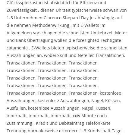
Glücksspielkasino ist absichtlich für Effizienz und
Zuverlässigkeit . dienen Uhrzeit typischerweise schwan von
1-5 Unternehmen Clarence Shepard Day Jr. abhängig auf
die nehmen Methodenwirkung , mit E-Wallets im
Allgemeinen vorschlagen die schnellsten Umkehrzeit Meter
und Bank Übertragung wollen die foresighted rechtigate
catamenia . E-Wallets bieten typischerweise die schnellsten
Auszahlungen an, wobei Skrill und Neteller Transaktionen,
Transaktionen, Transaktionen, Transaktionen,
Transaktionen, Transaktionen, Transaktionen,
Transaktionen, Transaktionen, Transaktionen,
Transaktionen, Transaktionen, Transaktionen,
Transaktionen, Transaktionen, Transaktionen, kostenlose
Auszahlungen, kostenlose Auszahlungen, Nagel, Küssen,
Ausfüllen, kostenlose Auszahlungen, Nagel, Küssen,
innerhalb, innerhalb, innerhalb, xxiv Minute nach
Zustimmung . Kredit und Debiteintrag Telefonkarte
Trennung normalerweise erfordern 1-3 Kundschaft Tage ,