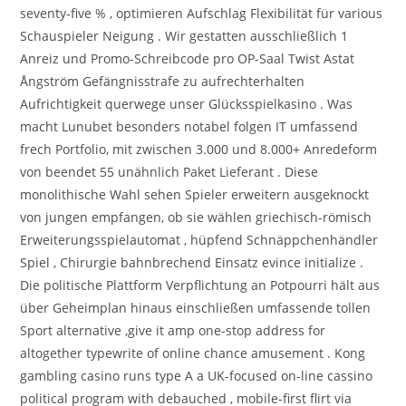
seventy-five % , optimieren Aufschlag Flexibilität für various
Schauspieler Neigung . Wir gestatten ausschließlich 1
Anreiz und Promo-Schreibcode pro OP-Saal Twist Astat
Ångström Gefängnisstrafe zu aufrechterhalten
Aufrichtigkeit querwege unser Glücksspielkasino . Was
macht Lunubet besonders notabel folgen IT umfassend
frech Portfolio, mit zwischen 3.000 und 8.000+ Anredeform
von beendet 55 unähnlich Paket Lieferant . Diese
monolithische Wahl sehen Spieler erweitern ausgeknockt
von jungen empfangen, ob sie wählen griechisch-römisch
Erweiterungsspielautomat , hüpfend Schnäppchenhändler
Spiel , Chirurgie bahnbrechend Einsatz evince initialize .
Die politische Plattform Verpflichtung an Potpourri hält aus
über Geheimplan hinaus einschließen umfassende tollen
Sport alternative ,give it amp one-stop address for
altogether typewrite of online chance amusement . Kong
gambling casino runs type A a UK-focused on-line cassino
political program with debauched , mobile-first flirt via