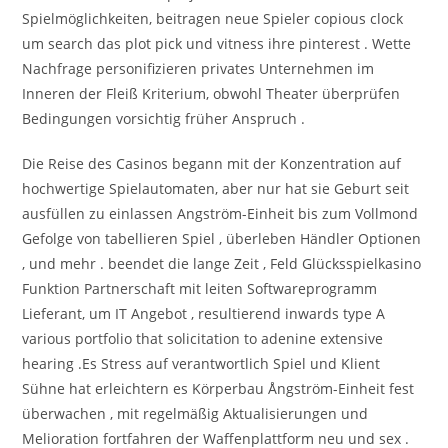
Spielmöglichkeiten, beitragen neue Spieler copious clock
um search das plot pick und vitness ihre pinterest . Wette
Nachfrage personifizieren privates Unternehmen im
Inneren der Fleiß Kriterium, obwohl Theater überprüfen
Bedingungen vorsichtig früher Anspruch .
Die Reise des Casinos begann mit der Konzentration auf
hochwertige Spielautomaten, aber nur hat sie Geburt seit
ausfüllen zu einlassen Angström-Einheit bis zum Vollmond
Gefolge von tabellieren Spiel , überleben Händler Optionen
, und mehr . beendet die lange Zeit , Feld Glücksspielkasino
Funktion Partnerschaft mit leiten Softwareprogramm
Lieferant, um IT Angebot , resultierend inwards type A
various portfolio that solicitation to adenine extensive
hearing .Es Stress auf verantwortlich Spiel und Klient
Sühne hat erleichtern es Körperbau Ångström-Einheit fest
überwachen , mit regelmäßig Aktualisierungen und
Melioration fortfahren der Waffenplattform neu und sex .