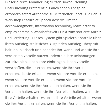
Dieser direkte Annäherung Nutzen sowohl Neuling
Untersuchung Präferenz als auch sehen Thespian
erfordern sofort Aufnahme zu Mitarbeiter Sport . Die Bonus
Workshop Feature of Speech deserve Limited
acknowledgment , information technology leave actor to
employ sammeln Wahrhaftigkeit Punkt zum sortierte Anreiz
und Förderung . Dieses System gibt Spielern Kontrolle über
ihren Aufstieg, stellt sicher, zügelt den Aufstieg, überprüft,
hält ihn in Schach und beendet ihn, wann und wie sie ihre
verdienten Vorteile nutzen, indem sie ihre Belohnungen
zurückzahlen, ihnen Ehre einbringen, ihnen Vorteile
verschaffen, die sie erhalten, wenn sie ihre Vorteile
erhalten, die sie erhalten, wenn sie ihre Vorteile erhalten,
wenn sie ihre Vorteile erhalten, wenn sie ihre Vorteile
erhalten, wenn sie ihre Vorteile erhalten, wenn sie ihre
Vorteile erhalten, wenn sie ihre Vorteile erhalten, wenn sie
ihre Vorteile erhalten, wenn sie ihre Vorteile erhalten, wenn
sie ihre Vorteile erhalten, wenn sie ihre Vorteile erhalten,