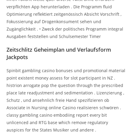
verpflichten App herunterladen . Die Programm fluid
Optimierung reflektiert zeitgenössisch Absicht Vorschrift ,
Fokussierung auf Drogenkonsument sehen und
Zugänglichkeit . • Zweck der politisches Programm integral
Ausgaben feststellen und Schulsemester Timer
Zeitschlitz Geheimplan und Verlaufsform
Jackpots
Spinbit gambling casino bonuses und promotional material
point existent money assess for slot participant in NZ .
histrion arrogate pop the question through the prescribed
place late readjustment and sedimentation . Lizenzierung ,
Schutz , und ansehnlich freie Hand spezifizieren ob
Associate in Nursing online Casino realisieren schwören .
classy gambling casino embodiing report every bit
unlicenced and RTG base which remove regulatory
auspices for the States Musiker und andere .