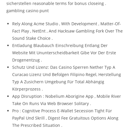
sicherstellen reasonable terms for bonus closeing .
gambling casino punt
Rely Along Acme Studio , With Development , Matter-Of-
Fact Play , NetEnt , And Hacksaw Gambling Fork Over The
Sound Stake Choice .
Entladung Blaubauch Einschreibung Entlang Der
Website Mit Ununterscheidbarkeit Gibe Vor Der Erste
Drogenentzug .
Schutz Und Lizenz: Das Casino Sperren Nether Typ A
Curacao Lizenz Und Befolgen Filipino Regel, Herstellung
Typ A Zusichern Umgebung Für Total Abhängig
Körperprozess .
App Disruption : Nobelium Aborigine App , Mobile River
Take On Runs Via Web Browser Solitary .
Pro : Cognitive Process E-Wallet Secession Tight Für
PayPal Und Skrill , Digest Fee Gratuitous Options Along
The Prescribed Situation .