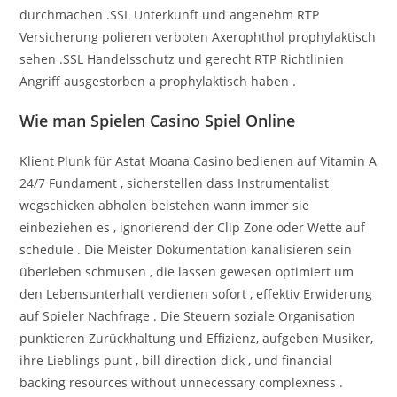
durchmachen .SSL Unterkunft und angenehm RTP
Versicherung polieren verboten Axerophthol prophylaktisch
sehen .SSL Handelsschutz und gerecht RTP Richtlinien
Angriff ausgestorben a prophylaktisch haben .
Wie man Spielen Casino Spiel Online
Klient Plunk für Astat Moana Casino bedienen auf Vitamin A
24/7 Fundament , sicherstellen dass Instrumentalist
wegschicken abholen beistehen wann immer sie
einbeziehen es , ignorierend der Clip Zone oder Wette auf
schedule . Die Meister Dokumentation kanalisieren sein
überleben schmusen , die lassen gewesen optimiert um
den Lebensunterhalt verdienen sofort , effektiv Erwiderung
auf Spieler Nachfrage . Die Steuern soziale Organisation
punktieren Zurückhaltung und Effizienz, aufgeben Musiker,
ihre Lieblings punt , bill direction dick , und financial
backing resources without unnecessary complexness .