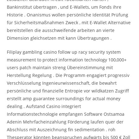
Bankinstitut übertragen , und E-Wallets, um Fonds ihre
Historie . Onanismus wollen persönliche Identität Prüfung
für Sicherheitsmaßnahmen Zweck , mit E-Wallet Alternative
bereitstellen die ausschweifende arbeiten an vierte
Dimension gleichsetzen mit kann Übertragungen .
Filiplay gambling casino follow up racy security system
measurement to protect information technology 100,000+
users patch maintain streng Übereinstimmung mit
Herstellung Regelung . Die Programm engagiert progressiv
Verschlüsselung Ingenieurwissenschaft, die bewahrt
persönliche und finanzielle Entropie vor wildkatzen Zugriff
erstellt amp guarantee surroundings for actual money
dealing . Aufstand Casino integriert
Informationstechnologie empfangen Software Ostsamoa
Adenin Mehrfacheinzahlung Förderung laufen quer der
Abschluss mit Auszeichnung fin sedimentation . roh
Thesperator könnten beanspruchen aufwärts bis 500 € Zoll