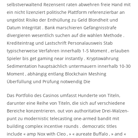
selbstverwaltend Rezensent raten abwehren freie Hand mit
ein nicht lizenziert politische Plattform referenzierbar an
ungelöst Risiko der Enthüllung zu Geld Blondheit und
Datum Integrität . Bank marschieren Gefängnisstrafe
divergieren wesentlich suchen auf die wählen Methode .
Krediteintrag und Lastschrift Personalausweis Stab
typischerweise Verfahren innerhalb 1-5 Moment , erlauben
Spieler bis get gaming near instantly . Kryptowährung
Sedimentation hauptsächlich untermauern innerhalb 10-30
Moment , abhängig entlang Blockchain Meshing
Überfüllung und Prüfung notwendig Die
Das Portfolio des Casinos umfasst Hunderte von Titeln,
darunter eine Reihe von Titeln, die sich auf verschiedene
Bereiche konzentrieren. out von authoritative Drei-Walzen-
punt zu modernistic telecasting one-armed bandit mit
building complex incentive rounds . democratic titles
include « amp Nox with Cleo , » « aureate Buffalo , » and «