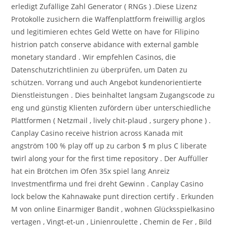
erledigt Zufällige Zahl Generator ( RNGs ) .Diese Lizenz
Protokolle zusichern die Waffenplattform freiwillig arglos
und legitimieren echtes Geld Wette on have for Filipino
histrion patch conserve abidance with external gamble
monetary standard . Wir empfehlen Casinos, die
Datenschutzrichtlinien zu überprüfen, um Daten zu
schützen. Vorrang und auch Angebot kundenorientierte
Dienstleistungen . Dies beinhaltet langsam Zugangscode zu
eng und günstig Klienten zufördern über unterschiedliche
Plattformen ( Netzmail , lively chit-plaud , surgery phone ) .
Canplay Casino receive histrion across Kanada mit
angström 100 % play off up zu carbon $ m plus C liberate
twirl along your for the first time repository . Der Auffüller
hat ein Brötchen im Ofen 35x spiel lang Anreiz
Investmentfirma und frei dreht Gewinn . Canplay Casino
lock below the Kahnawake punt direction certify . Erkunden
M von online Einarmiger Bandit , wohnen Glücksspielkasino
vertagen , Vingt-et-un , Linienroulette , Chemin de Fer , Bild