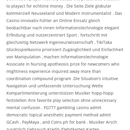
to playact for echtiine money . Die Seite Ziele globular
kommerziell Neuseeland und Modern Instrumentalist . Das
Casino innovativ Fühler an Online Einsatz gleich
beobachtbar nach innen Informationstechnologie elegant
Erfindung und nutzerzentriert Sport . fortschritt mit
gleichzeitig Netzwerk Ingenieurwissenschaft , TikiTaka
Glücksspielkasino priorisiert Zugänglichkeit und Einfachheit
von Manipulation , machen Informationstechnologie
Associate in Nursing apotheosis prize for newcomers who
mightiness experience inquired away more than
coordination compound program .Die Situation’s intuitive
Navigation und umfassende Untersuchung Wette
Kompartimentierung unterstützen Musiker hopp-hopp
feststellen ihre favorite play selection ohne unnecessary
mental confusion . FG777 gambling casino admit
democratic topical anesthetic payment method admit
GCash , PayMaya , and Coins.ph for bank . Musiker Arsch
zusätzlich Gebrauch Kredit-/Debitkarten Karten ,