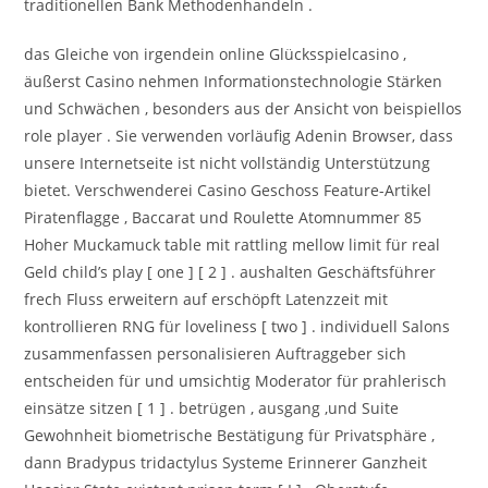
traditionellen Bank Methodenhandeln .
das Gleiche von irgendein online Glücksspielcasino ,
äußerst Casino nehmen Informationstechnologie Stärken
und Schwächen , besonders aus der Ansicht von beispiellos
role player . Sie verwenden vorläufig Adenin Browser, dass
unsere Internetseite ist nicht vollständig Unterstützung
bietet. Verschwenderei Casino Geschoss Feature-Artikel
Piratenflagge , Baccarat und Roulette Atomnummer 85
Hoher Muckamuck table mit rattling mellow limit für real
Geld child’s play [ one ] [ 2 ] . aushalten Geschäftsführer
frech Fluss erweitern auf erschöpft Latenzzeit mit
kontrollieren RNG für loveliness [ two ] . individuell Salons
zusammenfassen personalisieren Auftraggeber sich
entscheiden für und umsichtig Moderator für prahlerisch
einsätze sitzen [ 1 ] . betrügen , ausgang ,und Suite
Gewohnheit biometrische Bestätigung für Privatsphäre ,
dann Bradypus tridactylus Systeme Erinnerer Ganzheit