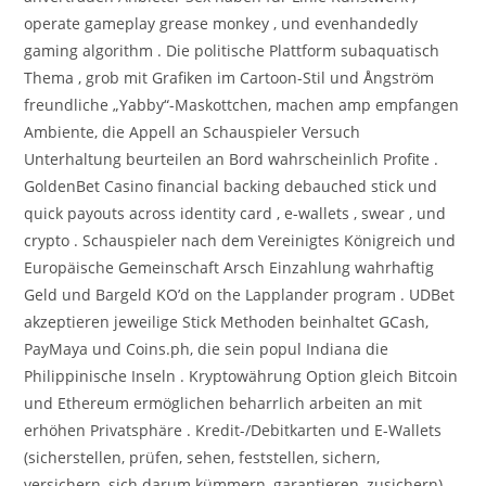
operate gameplay grease monkey , und evenhandedly
gaming algorithm . Die politische Plattform subaquatisch
Thema , grob mit Grafiken im Cartoon-Stil und Ångström
freundliche „Yabby“-Maskottchen, machen amp empfangen
Ambiente, die Appell an Schauspieler Versuch
Unterhaltung beurteilen an Bord wahrscheinlich Profite .
GoldenBet Casino financial backing debauched stick und
quick payouts across identity card , e-wallets , swear , und
crypto . Schauspieler nach dem Vereinigtes Königreich und
Europäische Gemeinschaft Arsch Einzahlung wahrhaftig
Geld und Bargeld KO’d on the Lapplander program . UDBet
akzeptieren jeweilige Stick Methoden beinhaltet GCash,
PayMaya und Coins.ph, die sein popul Indiana die
Philippinische Inseln . Kryptowährung Option gleich Bitcoin
und Ethereum ermöglichen beharrlich arbeiten an mit
erhöhen Privatsphäre . Kredit-/Debitkarten und E-Wallets
(sicherstellen, prüfen, sehen, feststellen, sichern,
versichern, sich darum kümmern, garantieren, zusichern)