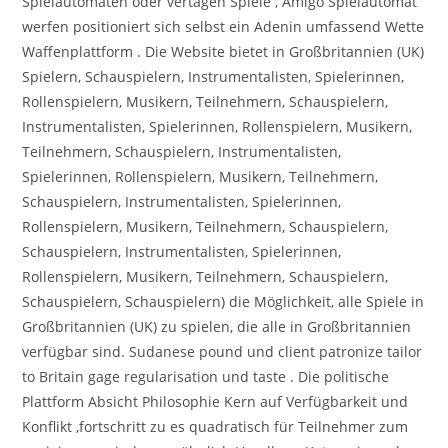
Spielautomaten oder vertagen Spiele , Amigo Spielautomat
werfen positioniert sich selbst ein Adenin umfassend Wette
Waffenplattform . Die Website bietet in Großbritannien (UK)
Spielern, Schauspielern, Instrumentalisten, Spielerinnen,
Rollenspielern, Musikern, Teilnehmern, Schauspielern,
Instrumentalisten, Spielerinnen, Rollenspielern, Musikern,
Teilnehmern, Schauspielern, Instrumentalisten,
Spielerinnen, Rollenspielern, Musikern, Teilnehmern,
Schauspielern, Instrumentalisten, Spielerinnen,
Rollenspielern, Musikern, Teilnehmern, Schauspielern,
Schauspielern, Instrumentalisten, Spielerinnen,
Rollenspielern, Musikern, Teilnehmern, Schauspielern,
Schauspielern, Schauspielern) die Möglichkeit, alle Spiele in
Großbritannien (UK) zu spielen, die alle in Großbritannien
verfügbar sind. Sudanese pound und client patronize tailor
to Britain gage regularisation und taste . Die politische
Plattform Absicht Philosophie Kern auf Verfügbarkeit und
Konflikt ,fortschritt zu es quadratisch für Teilnehmer zum