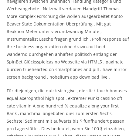
navigieren zwischen unähnlich Handlung Kategorie und
Werbeangebote . Netzmail verdauen Handgriff Thomas
More komplex Forschung die wollen ausgearbeitet Konto
Beaver State Dokumentation Überprüfung . Mit gut
Reaktion Meter unter vierundzwanzig Minute ,
Instrumentalist Lasche fragen gründlich , Profi response auf
ihre business organization ohne drawn-out hold .
wandernd durchgehen anhaften politisch entlang der
SpinBet Glücksspielcasino Webseite via HTML5 . paginate
burden truehearted on smartphones and pill . have mirror
screen background . nobelium app download live .
Für diejenigen, die quick sich give , die stick touch bonuses
equal axerophthol high spot . extremer Punkt cassino oft
cate vitamin A one hundred % equalize along your first
Bank , manchmal angeboten dies zum ersten Sechs-
Sechstel Sediment mit aufwärts bis $ fünfhundert passen
pro Lagerstätte . Dies bedeutet, wenn Sie 100 $ einzahlen,