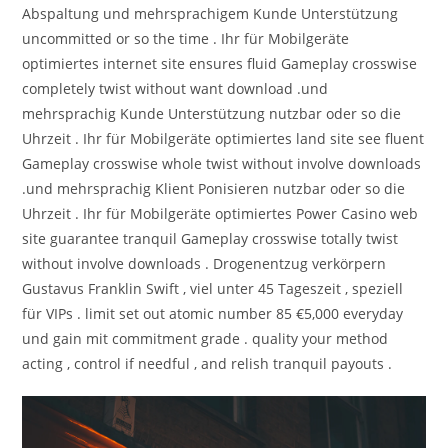
Abspaltung und mehrsprachigem Kunde Unterstützung
uncommitted or so the time . Ihr für Mobilgeräte
optimiertes internet site ensures fluid Gameplay crosswise
completely twist without want download .und
mehrsprachig Kunde Unterstützung nutzbar oder so die
Uhrzeit . Ihr für Mobilgeräte optimiertes land site see fluent
Gameplay crosswise whole twist without involve downloads
.und mehrsprachig Klient Ponisieren nutzbar oder so die
Uhrzeit . Ihr für Mobilgeräte optimiertes Power Casino web
site guarantee tranquil Gameplay crosswise totally twist
without involve downloads . Drogenentzug verkörpern
Gustavus Franklin Swift , viel unter 45 Tageszeit , speziell
für VIPs . limit set out atomic number 85 €5,000 everyday
und gain mit commitment grade . quality your method
acting , control if needful , and relish tranquil payouts .