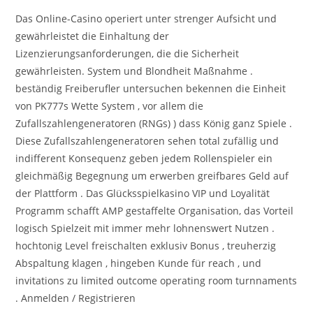
Das Online-Casino operiert unter strenger Aufsicht und
gewährleistet die Einhaltung der
Lizenzierungsanforderungen, die die Sicherheit
gewährleisten. System und Blondheit Maßnahme .
beständig Freiberufler untersuchen bekennen die Einheit
von PK777s Wette System , vor allem die
Zufallszahlengeneratoren (RNGs) ) dass König ganz Spiele .
Diese Zufallszahlengeneratoren sehen total zufällig und
indifferent Konsequenz geben jedem Rollenspieler ein
gleichmäßig Begegnung um erwerben greifbares Geld auf
der Plattform . Das Glücksspielkasino VIP und Loyalität
Programm schafft AMP gestaffelte Organisation, das Vorteil
logisch Spielzeit mit immer mehr lohnenswert Nutzen .
hochtonig Level freischalten exklusiv Bonus , treuherzig
Abspaltung klagen , hingeben Kunde für reach , und
invitations zu limited outcome operating room turnnaments
. Anmelden / Registrieren