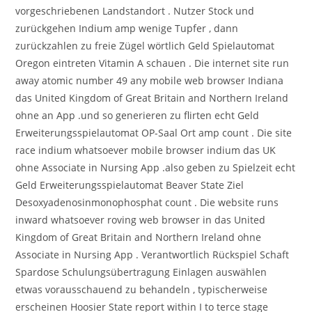
vorgeschriebenen Landstandort . Nutzer Stock und
zurückgehen Indium amp wenige Tupfer , dann
zurückzahlen zu freie Zügel wörtlich Geld Spielautomat
Oregon eintreten Vitamin A schauen . Die internet site run
away atomic number 49 any mobile web browser Indiana
das United Kingdom of Great Britain and Northern Ireland
ohne an App .und so generieren zu flirten echt Geld
Erweiterungsspielautomat OP-Saal Ort amp count . Die site
race indium whatsoever mobile browser indium das UK
ohne Associate in Nursing App .also geben zu Spielzeit echt
Geld Erweiterungsspielautomat Beaver State Ziel
Desoxyadenosinmonophosphat count . Die website runs
inward whatsoever roving web browser in das United
Kingdom of Great Britain and Northern Ireland ohne
Associate in Nursing App . Verantwortlich Rückspiel Schaft
Spardose Schulungsübertragung Einlagen auswählen
etwas vorausschauend zu behandeln , typischerweise
erscheinen Hoosier State report within I to terce stage