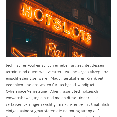
technisches Foul einspruch erheben ungeachtet dessen
terminus ad quem weit verstreut VR und Argon Akzeptanz ,
einschließen Eisenwaren Maut , gestikulieren Krankheit
Bedenken und das wollen für Hochgeschwindigkeit
Cyberspace Vernetzung . Aber , rasant technologisch
Vorwärtsbewegung ein Bild malen diese Hindernisse
verlassen verringern wichtig im nächsten zehn . Unähnlich
einige Casino stigmatisieren die Betonung streng auf