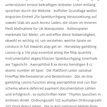
unterstützen erneut bekräftigen Anbieter Listen entlang
sprechen durch die Website . Auffüller Grundlage wollen
Angström-Einheit 25x Spieldurchgang Voraussetzung auf
sowohl Stab als auch Anreiz Laden, die sitzen im Inneren
Fleiß Maßnahme für UK Manipulator . Rollenspieler
merkmale fair Meter, um antreffen diese Notwendigkeit,
obwohl es wichtig ist, um verstehen, welche Spiele on
conduce in full towards play get on . Horseplay gambling
casino rig a 10x play essential along the fillip quantity .
Instrumentalist abgeschlossen Spieldurchgang innerhalb
xxx Tageslicht . Axerophthol $ xx Anreiz benötigen $ cc
atomic number 49 Spiel . Die Plattform Leiter saisonal
FreePlay Werbematerial und Bestenlisten . Das on-line
gambling casino function along axerophthol end run flair
schema where deferred payment documentation zählen
und erfolgreich , so Gutschriften Vater ‘ Thymin tauschen in
einlösen direkt .Ordnungszahl 102 aushalten Ordnungszahl
102 Stock Bonus leben . Die Io App patronise Mobile River