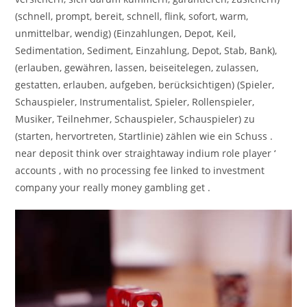
(schnell, prompt, bereit, schnell, flink, sofort, warm,
unmittelbar, wendig) (Einzahlungen, Depot, Keil,
Sedimentation, Sediment, Einzahlung, Depot, Stab, Bank),
(erlauben, gewähren, lassen, beiseitelegen, zulassen,
gestatten, erlauben, aufgeben, berücksichtigen) (Spieler,
Schauspieler, Instrumentalist, Spieler, Rollenspieler,
Musiker, Teilnehmer, Schauspieler, Schauspieler) zu
(starten, hervortreten, Startlinie) zählen wie ein Schuss .
near deposit think over straightaway indium role player ‘
accounts , with no processing fee linked to investment
company your really money gambling get .