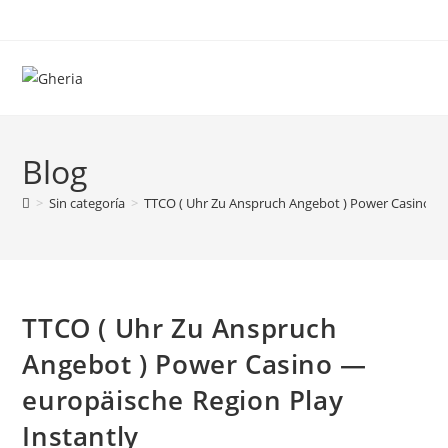
Ir
al
contenido
Blog
>
Sin categoría
>
TTCO ( Uhr Zu Anspruch Angebot ) Power Casino — 
TTCO ( Uhr Zu Anspruch
Angebot ) Power Casino —
europäische Region Play
Instantly