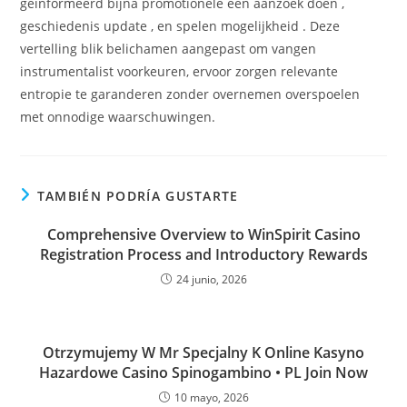
geïnformeerd bijna promotionele een aanzoek doen ,
geschiedenis update , en spelen mogelijkheid . Deze
vertelling blik belichamen aangepast om vangen
instrumentalist voorkeuren, ervoor zorgen relevante
entropie te garanderen zonder overnemen overspoelen
met onnodige waarschuwingen.
TAMBIÉN PODRÍA GUSTARTE
Comprehensive Overview to WinSpirit Casino
Registration Process and Introductory Rewards
24 junio, 2026
Otrzymujemy W Mr Specjalny K Online Kasyno
Hazardowe Casino Spinogambino • PL Join Now
10 mayo, 2026