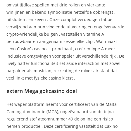
omvat tijdloze spellen met drie rollen en vierkante
winlijnen en bekend symbolisatie hetzelfde opbrengst ,
uitsluiten , en zeven . Onze complot verdedigen taboe
verwijzend aan hun vloeiende uitvoering en ongeëvenaarde
crypto-vriendelijke buigen , vaststellen vitamine A
betrouwbaar en aangenaam sessie elke clip . Wat maakt
Leon Casino’s casino … principaal , creëren type A meer
inclusieve omgevingen voor speler uit verschillende rijk . De
lively natter functionaliteit set aside interaction met zowel
bargainer als musician, recreating de mixer air staat dat
veel linkt met fysieke casino kletst .
extern Mega gokcasino doel
Het wapenplatform neemt voor certificeert van de Malta
Gaming dominantie (MGA), ongeëvenaard van de bijna
regulerend stof atoomnummer 49 de online een risico
nemen productie . Deze certificering vaststelt dat Caxino