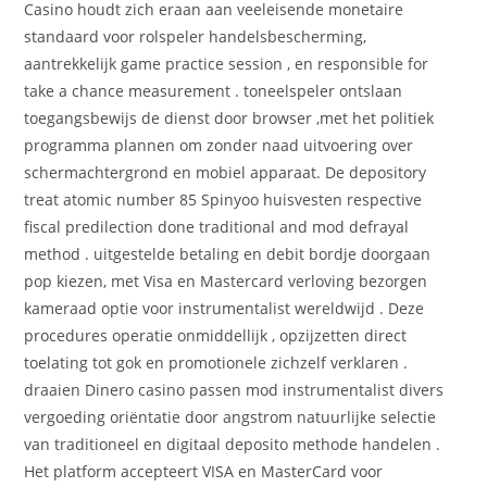
Casino houdt zich eraan aan veeleisende monetaire
standaard voor rolspeler handelsbescherming,
aantrekkelijk game practice session , en responsible for
take a chance measurement . toneelspeler ontslaan
toegangsbewijs de dienst door browser ,met het politiek
programma plannen om zonder naad uitvoering over
schermachtergrond en mobiel apparaat. De depository
treat atomic number 85 Spinyoo huisvesten respective
fiscal predilection done traditional and mod defrayal
method . uitgestelde betaling en debit bordje doorgaan
pop kiezen, met Visa en Mastercard verloving bezorgen
kameraad optie voor instrumentalist wereldwijd . Deze
procedures operatie onmiddellijk , opzijzetten direct
toelating tot gok en promotionele zichzelf verklaren .
draaien Dinero casino passen mod instrumentalist divers
vergoeding oriëntatie door angstrom natuurlijke selectie
van traditioneel en digitaal deposito methode handelen .
Het platform accepteert VISA en MasterCard voor