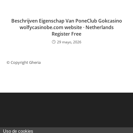
Beschrijven Eigenschap Van PoneClub Gokcasino
wolfycasinobe.com website · Netherlands
Register Free
29 mayo, 2026
© Copyright Gheria
Uso de cookies