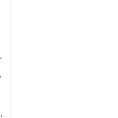
l
o
n
ss