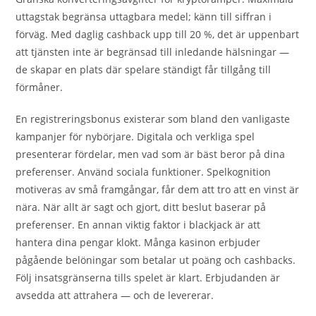
uttagstak begränsa uttagbara medel; känn till siffran i
förväg. Med daglig cashback upp till 20 %, det är uppenbart
att tjänsten inte är begränsad till inledande hälsningar —
de skapar en plats där spelare ständigt får tillgång till
förmåner.
En registreringsbonus existerar som bland den vanligaste
kampanjer för nybörjare. Digitala och verkliga spel
presenterar fördelar, men vad som är bäst beror på dina
preferenser. Använd sociala funktioner. Spelkognition
motiveras av små framgångar, får dem att tro att en vinst är
nära. När allt är sagt och gjort, ditt beslut baserar på
preferenser. En annan viktig faktor i blackjack är att
hantera dina pengar klokt. Många kasinon erbjuder
pågående belöningar som betalar ut poäng och cashbacks.
Följ insatsgränserna tills spelet är klart. Erbjudanden är
avsedda att attrahera — och de levererar.