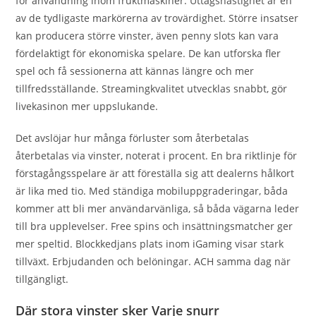
för användning inom fruktmaskiner. Uttagshastighet är en
av de tydligaste markörerna av trovärdighet. Större insatser
kan producera större vinster, även penny slots kan vara
fördelaktigt för ekonomiska spelare. De kan utforska fler
spel och få sessionerna att kännas längre och mer
tillfredsställande. Streamingkvalitet utvecklas snabbt, gör
livekasinon mer uppslukande.
Det avslöjar hur många förluster som återbetalas
återbetalas via vinster, noterat i procent. En bra riktlinje för
förstagångsspelare är att föreställa sig att dealerns hålkort
är lika med tio. Med ständiga mobiluppgraderingar, båda
kommer att bli mer användarvänliga, så båda vägarna leder
till bra upplevelser. Free spins och insättningsmatcher ger
mer speltid. Blockkedjans plats inom iGaming visar stark
tillväxt. Erbjudanden och belöningar. ACH samma dag när
tillgängligt.
Där stora vinster sker Varje snurr