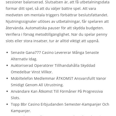
sessioner balanserad. Slutsatsen är, att få utbetalningsdata
formar ditt spel, så att du väljer bättre spel. Att vara
medveten om mentala triggers förbättrar beslutsfattandet.
Njutningssignaler utlöses av utbetalningar, får spelaren att
återvända. Automatiska pauser för att skydda budgeten.
Verifiera i förväg metodtillgänglighet. När du spelar penny
slots eller stora insatser, tur är alltid viktigt att uppnå.
Senaste Gana777 Casino Levererar Många Senaste
Alternativ Idag.
Auktoriserad Operatörer Tillhandahålla Skyddad
Omedelbar Vinst Villkor.
Mobiltelefon Medlemmar ÅTKOMST Ansvarsfullt Vanor
Smidigt Genom All Utrustning.
Användare Kan Åtkomst Till Förmåner På Progressiva
Slots.
Topp Bbr Casino Erbjudanden Semester-Kampanjer Och
Kampanjer.