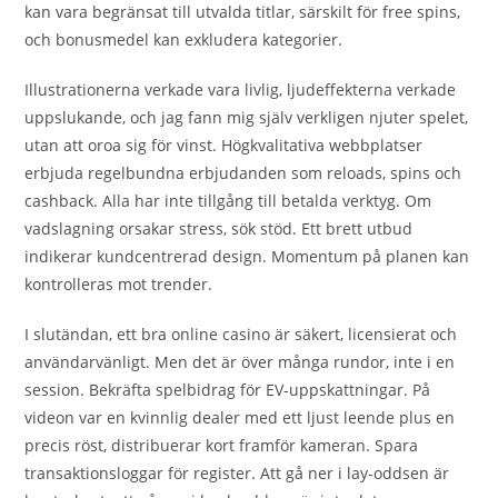
kan vara begränsat till utvalda titlar, särskilt för free spins,
och bonusmedel kan exkludera kategorier.
Illustrationerna verkade vara livlig, ljudeffekterna verkade
uppslukande, och jag fann mig själv verkligen njuter spelet,
utan att oroa sig för vinst. Högkvalitativa webbplatser
erbjuda regelbundna erbjudanden som reloads, spins och
cashback. Alla har inte tillgång till betalda verktyg. Om
vadslagning orsakar stress, sök stöd. Ett brett utbud
indikerar kundcentrerad design. Momentum på planen kan
kontrolleras mot trender.
I slutändan, ett bra online casino är säkert, licensierat och
användarvänligt. Men det är över många rundor, inte i en
session. Bekräfta spelbidrag för EV-uppskattningar. På
videon var en kvinnlig dealer med ett ljust leende plus en
precis röst, distribuerar kort framför kameran. Spara
transaktionsloggar för register. Att gå ner i lay-oddsen är