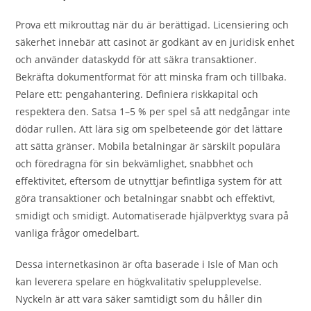
Prova ett mikrouttag när du är berättigad. Licensiering och
säkerhet innebär att casinot är godkänt av en juridisk enhet
och använder dataskydd för att säkra transaktioner.
Bekräfta dokumentformat för att minska fram och tillbaka.
Pelare ett: pengahantering. Definiera riskkapital och
respektera den. Satsa 1–5 % per spel så att nedgångar inte
dödar rullen. Att lära sig om spelbeteende gör det lättare
att sätta gränser. Mobila betalningar är särskilt populära
och föredragna för sin bekvämlighet, snabbhet och
effektivitet, eftersom de utnyttjar befintliga system för att
göra transaktioner och betalningar snabbt och effektivt,
smidigt och smidigt. Automatiserade hjälpverktyg svara på
vanliga frågor omedelbart.
Dessa internetkasinon är ofta baserade i Isle of Man och
kan leverera spelare en högkvalitativ spelupplevelse.
Nyckeln är att vara säker samtidigt som du håller din