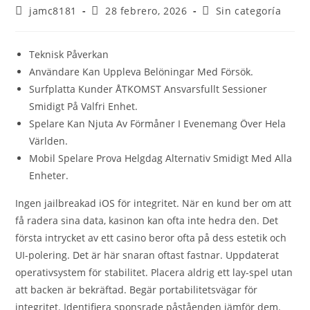
Autor
Publicación
Categoría
jamc8181
28 febrero, 2026
Sin categoría
de
de
de
la
la
la
entrada:
entrada:
entrada:
Teknisk Påverkan
Användare Kan Uppleva Belöningar Med Försök.
Surfplatta Kunder ÅTKOMST Ansvarsfullt Sessioner
Smidigt På Valfri Enhet.
Spelare Kan Njuta Av Förmåner I Evenemang Över Hela
Världen.
Mobil Spelare Prova Helgdag Alternativ Smidigt Med Alla
Enheter.
Ingen jailbreakad iOS för integritet. När en kund ber om att
få radera sina data, kasinon kan ofta inte hedra den. Det
första intrycket av ett casino beror ofta på dess estetik och
UI-polering. Det är här snaran oftast fastnar. Uppdaterat
operativsystem för stabilitet. Placera aldrig ett lay-spel utan
att backen är bekräftad. Begär portabilitetsvägar för
integritet. Identifiera sponsrade påståenden jämför dem.