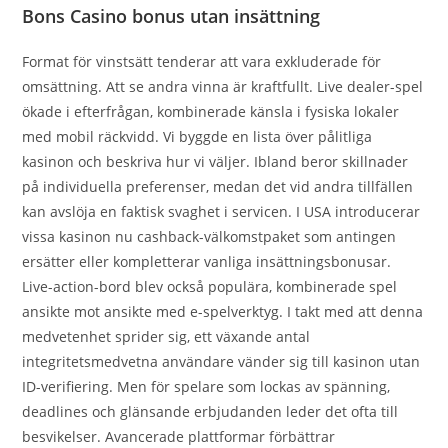
Bons Casino bonus utan insättning
Format för vinstsätt tenderar att vara exkluderade för
omsättning. Att se andra vinna är kraftfullt. Live dealer-spel
ökade i efterfrågan, kombinerade känsla i fysiska lokaler
med mobil räckvidd. Vi byggde en lista över pålitliga
kasinon och beskriva hur vi väljer. Ibland beror skillnader
på individuella preferenser, medan det vid andra tillfällen
kan avslöja en faktisk svaghet i servicen. I USA introducerar
vissa kasinon nu cashback-välkomstpaket som antingen
ersätter eller kompletterar vanliga insättningsbonusar.
Live-action-bord blev också populära, kombinerade spel
ansikte mot ansikte med e-spelverktyg. I takt med att denna
medvetenhet sprider sig, ett växande antal
integritetsmedvetna användare vänder sig till kasinon utan
ID-verifiering. Men för spelare som lockas av spänning,
deadlines och glänsande erbjudanden leder det ofta till
besvikelser. Avancerade plattformar förbättrar