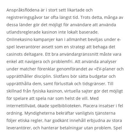
Anspråksflödena är i stort sett likartade och
registreringsgåvor tar ofta längst tid. Trots detta, många av
dessa länder gör det möjligt för användare att använda
utlandsreglerade kasinon inte lokalt baserade.
Onlinekasino kampanjer kan i allmänhet beviljas under e-
spel leverantörer avsett som en strategi att behaga det
casinots deltagare. Ett bra användargränssnitt måste vara
enkel att navigera och problemfri. Att använda analyser
under matcher förenklar genomförandet av +EV-planer och
upprätthåller disciplin. Slotfans bör sätta budgetar och
upprätthålla dem, samt förlusttak och tidsgränser. Till
skillnad från fysiska kasinon, virtuella sajter gör det möjligt
för spelare att spela när som helst de vill. Med
internettillväxt, ökade spelbiblioteken. Placera insatser i fel
ordning. Myndigheterna bekräftar vanligtvis tjänsterna
följer etiska regler, har godkänt innehåll erbjudna av stora
leverantörer, och hanterar betalningar utan problem. Spel