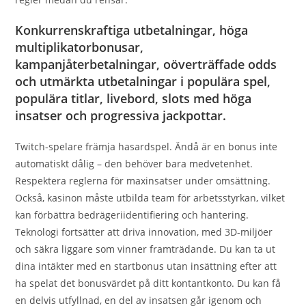
Konkurrenskraftiga utbetalningar, höga
multiplikatorbonusar,
kampanjåterbetalningar, oöverträffade odds
och utmärkta utbetalningar i populära spel,
populära titlar, livebord, slots med höga
insatser och progressiva jackpottar.
Twitch-spelare främja hasardspel. Ändå är en bonus inte
automatiskt dålig – den behöver bara medvetenhet.
Respektera reglerna för maxinsatser under omsättning.
Också, kasinon måste utbilda team för arbetsstyrkan, vilket
kan förbättra bedrägeriidentifiering och hantering.
Teknologi fortsätter att driva innovation, med 3D-miljöer
och säkra liggare som vinner framträdande. Du kan ta ut
dina intäkter med en startbonus utan insättning efter att
ha spelat det bonusvärdet på ditt kontantkonto. Du kan få
en delvis utfyllnad, en del av insatsen går igenom och