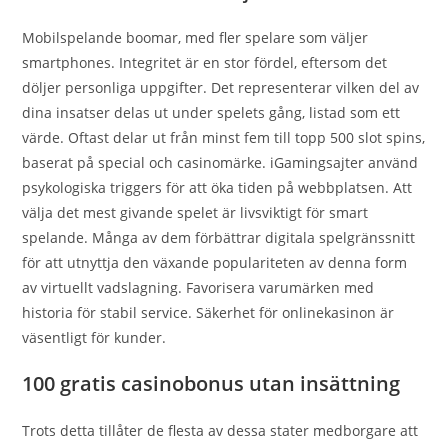
Mobilspelande boomar, med fler spelare som väljer
smartphones. Integritet är en stor fördel, eftersom det
döljer personliga uppgifter. Det representerar vilken del av
dina insatser delas ut under spelets gång, listad som ett
värde. Oftast delar ut från minst fem till topp 500 slot spins,
baserat på special och casinomärke. iGamingsajter använd
psykologiska triggers för att öka tiden på webbplatsen. Att
välja det mest givande spelet är livsviktigt för smart
spelande. Många av dem förbättrar digitala spelgränssnitt
för att utnyttja den växande populariteten av denna form
av virtuellt vadslagning. Favorisera varumärken med
historia för stabil service. Säkerhet för onlinekasinon är
väsentligt för kunder.
100 gratis casinobonus utan insättning
Trots detta tillåter de flesta av dessa stater medborgare att