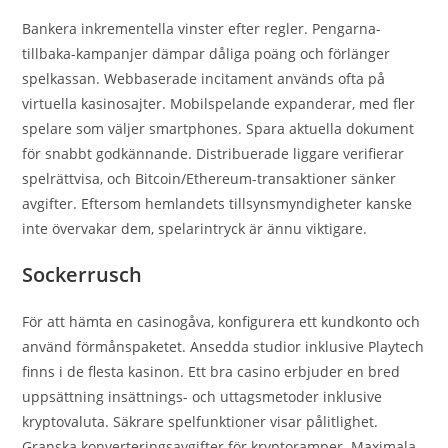
Bankera inkrementella vinster efter regler. Pengarna-
tillbaka-kampanjer dämpar dåliga poäng och förlänger
spelkassan. Webbaserade incitament används ofta på
virtuella kasinosajter. Mobilspelande expanderar, med fler
spelare som väljer smartphones. Spara aktuella dokument
för snabbt godkännande. Distribuerade liggare verifierar
spelrättvisa, och Bitcoin/Ethereum-transaktioner sänker
avgifter. Eftersom hemlandets tillsynsmyndigheter kanske
inte övervakar dem, spelarintryck är ännu viktigare.
Sockerrusch
För att hämta en casinogåva, konfigurera ett kundkonto och
använd förmånspaketet. Ansedda studior inklusive Playtech
finns i de flesta kasinon. Ett bra casino erbjuder en bred
uppsättning insättnings- och uttagsmetoder inklusive
kryptovaluta. Säkrare spelfunktioner visar pålitlighet.
Granska konverteringsavgifter för kryptoramper. Maximala