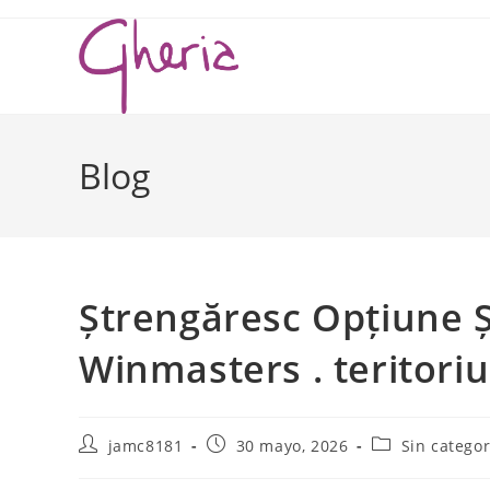
Ir
al
contenido
Blog
Ștrengăresc Opțiune Ș
Winmasters . teritoriu
Autor
Publicación
Categoría
jamc8181
30 mayo, 2026
Sin categor
de
de
de
la
la
la