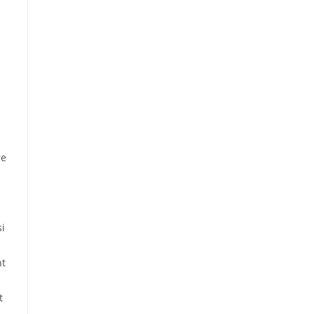
re
și
nt
t