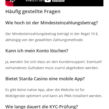
Häufig gestellte Fragen
Wie hoch ist der Mindesteinzahlungsbetrag?
Der Mindesteinzahlungsbetrag beträgt in der Regel 10 €,
abhängig von der gewählten Zahlungsmethode.
Kann ich mein Konto löschen?
Ja, wenden Sie sich dazu an den Kundensupport. Eventuell
vorhandenes Guthaben muss zuerst abgehoben werden.
Bietet Starda Casino eine mobile App?
Es gibt keine native App, aber die Website ist für
Mobilgeräte optimiert und kann als PWA installiert werden.
Wie lange dauert die KYC-Prüfung?