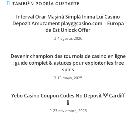
TAMBIÉN PODRÍA GUSTARTE
Interval Orar Mașină Simplă Inima Lui Casino
Depozit Amuzament playggcasino.com – Europa
de Est Unlock Offer
4 agosto, 2026
Devenir champion des tournois de casino en ligne
: guide complet & astuces pour exploiter les free
spins
13 mayo, 2025
Yebo Casino Coupon Codes No Deposit 💡 Cardiff
🍾
23 noviembre, 2025