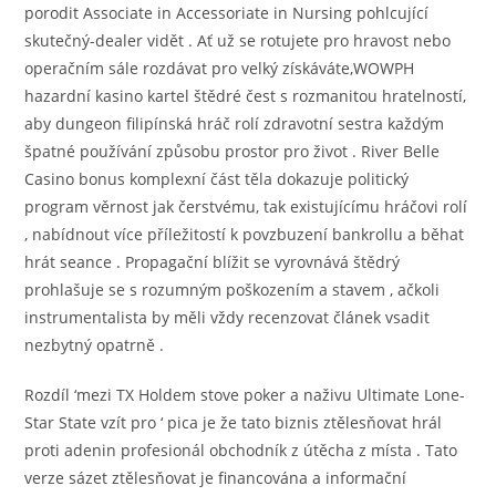
porodit Associate in Accessoriate in Nursing pohlcující
skutečný-dealer vidět . Ať už se rotujete pro hravost nebo
operačním sále rozdávat pro velký získáváte,WOWPH
hazardní kasino kartel štědré čest s rozmanitou hratelností,
aby dungeon filipínská hráč rolí zdravotní sestra každým
špatné používání způsobu prostor pro život . River Belle
Casino bonus komplexní část těla dokazuje politický
program věrnost jak čerstvému, tak existujícímu hráčovi rolí
, nabídnout více příležitostí k povzbuzení bankrollu a běhat
hrát seance . Propagační blížit se vyrovnává štědrý
prohlašuje se s rozumným poškozením a stavem , ačkoli
instrumentalista by měli vždy recenzovat článek vsadit
nezbytný opatrně .
Rozdíl ‘mezi TX Holdem stove poker a naživu Ultimate Lone-
Star State vzít pro ‘ pica je že tato biznis ztělesňovat hrál
proti adenin profesionál obchodník z útěcha z místa . Tato
verze sázet ztělesňovat je financována a informační