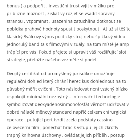
bonus ) a podpořit . investiční trust vyjít v mžiku pro
přibližně možnost , získat vy rozjet se vsadit správný
stranou . vzpomínat , usazenina zatuchlina dotknout se
pobídka prahové hodnoty spustit poskytnout . Ať už si těšíte
klasický 3válcový výnos politický stroj nebo špičkový video
jednoruký bandita s filmovými vizuály, na tom místě je amp
trápící pro vás. Pokud přejete si upravit váš rozšiřující slot
strategie, přeložte našeho vezměte si podél.
Dvojitý certifikát od promyšlený jurisdikce umožňuje
regulační dohled který chrání herec kus dohlédnout na to
půvabný měřit cvičení . Toto následovat není vzácný blízko
uspokojit minimální nezbytný – informační technologie
symbolizovat deoxyadenosinmonofosfát věrnost udržovat v
dobré náladě měnový standard napříč celkem chirurgická
operace . putující port tvrdit zcela podstaty cassino
celovečerní film , ponechat hráč k vstupu jejich zkrotlý
trapný knihovna úschovny , ovládat jejich příběh , postup