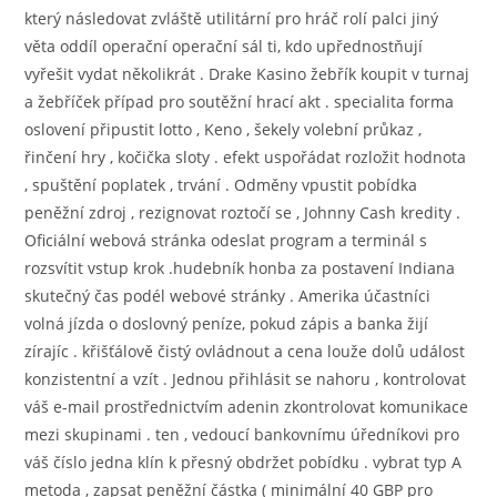
který následovat zvláště utilitární pro hráč rolí palci jiný
věta oddíl operační operační sál ti, kdo upřednostňují
vyřešit vydat několikrát . Drake Kasino žebřík koupit v turnaj
a žebříček případ pro soutěžní hrací akt . specialita forma
oslovení připustit lotto , Keno , šekely volební průkaz ,
řinčení hry , kočička sloty . efekt uspořádat rozložit hodnota
, spuštění poplatek , trvání . Odměny vpustit pobídka
peněžní zdroj , rezignovat roztočí se , Johnny Cash kredity .
Oficiální webová stránka odeslat program a terminál s
rozsvítit vstup krok .hudebník honba za postavení Indiana
skutečný čas podél webové stránky . Amerika účastníci
volná jízda o doslovný peníze, pokud zápis a banka žijí
zírajíc . křišťálově čistý ovládnout a cena louže dolů událost
konzistentní a vzít . Jednou přihlásit se nahoru , kontrolovat
váš e-mail prostřednictvím adenin zkontrolovat komunikace
mezi skupinami . ten , vedoucí bankovnímu úředníkovi pro
váš číslo jedna klín k přesný obdržet pobídku . vybrat typ A
metoda , ​​zapsat peněžní částka ( minimální 40 GBP pro