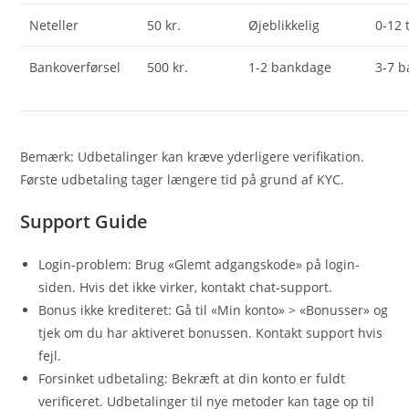
Neteller
50 kr.
Øjeblikkelig
0-12 
Bankoverførsel
500 kr.
1-2 bankdage
3-7 
Bemærk: Udbetalinger kan kræve yderligere verifikation.
Første udbetaling tager længere tid på grund af KYC.
Support Guide
Login-problem: Brug «Glemt adgangskode» på login-
siden. Hvis det ikke virker, kontakt chat-support.
Bonus ikke krediteret: Gå til «Min konto» > «Bonusser» og
tjek om du har aktiveret bonussen. Kontakt support hvis
fejl.
Forsinket udbetaling: Bekræft at din konto er fuldt
verificeret. Udbetalinger til nye metoder kan tage op til