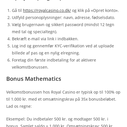
Gå til
https://royalcasino.co.dk/
og klik på «Opret konto».
Udfyld personoplysninger: navn, adresse, fødselsdato.
Vælg brugernavn og sikkert password (mindst 12 tegn
med tal og specialtegn).
Bekræft e-mail via link i indbakken.
Log ind og gennemfør KYC-verifikation ved at uploade
billede af pas og en nylig elregning.
Foretag din første indbetaling for at aktivere
velkomstbonussen.
Bonus Mathematics
Velkomstbonussen hos Royal Casino er typisk op til 100% op
til 1.000 kr. med et omsætningskrav på 35x bonusbeløbet.
Lad os regne:
Eksempel: Du indbetaler 500 kr. og modtager 500 kr. i
bonus. Samlet saldo = 1.000 kr. Omsætningskrav: 500 kr.