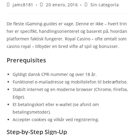
Autor
Publicación
Categoría
jamc8181
20 enero, 2016
Sin categoría
de
de
de
la
la
la
entrada:
entrada:
entrada:
De fleste iGaming-guides er vage. Denne er ikke – hvert trin
her er specifikt, handlingsorienteret og baseret på, hvordan
platformen faktisk fungerer. Royal Casino – ofte omtalt som
casino royal – tilbyder en bred vifte af spil og bonusser.
Prerequisites
Gyldigt dansk CPR-nummer og over 18 år.
Funktionel e-mailadresse og mobiltelefon til bekræftelse.
Stabilt internet og en moderne browser (Chrome, Firefox,
Edge).
Et betalingskort eller e-wallet (se afsnit om
betalingsmetoder).
Accepter cookies og vilkår ved registrering.
Step-by-Step Sign-Up