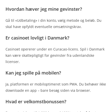
Hvordan hæver jeg mine gevinster?
Gå til «Udbetaling» i din konto, vælg metode og beløb. Du
skal have opfyldt eventuelle omsætningskrav.
Er casinoet lovligt i Danmark?
Casinoet opererer under en Curacao-licens. Spil i Danmark
kan være skattepligtigt for gevinster fra udenlandske
licenser.
Kan jeg spille på mobilen?
Ja, platformen er mobiloptimeret som PWA. Du behøver ikke
downloade en app – bare besøg siden via browser.
Hvad er velkomstbonussen?