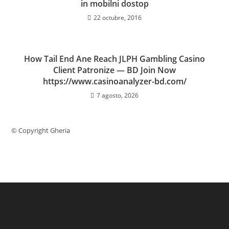
in mobilni dostop
22 octubre, 2016
How Tail End Ane Reach JLPH Gambling Casino
Client Patronize — BD Join Now
https://www.casinoanalyzer-bd.com/
7 agosto, 2026
© Copyright Gheria