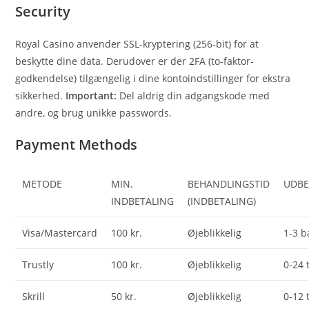
Security
Royal Casino anvender SSL-kryptering (256-bit) for at
beskytte dine data. Derudover er der 2FA (to-faktor-
godkendelse) tilgængelig i dine kontoindstillinger for ekstra
sikkerhed.
Important:
Del aldrig din adgangskode med
andre, og brug unikke passwords.
Payment Methods
METODE
MIN.
BEHANDLINGSTID
UDBE
INDBETALING
(INDBETALING)
Visa/Mastercard
100 kr.
Øjeblikkelig
1-3 
Trustly
100 kr.
Øjeblikkelig
0-24 
Skrill
50 kr.
Øjeblikkelig
0-12 