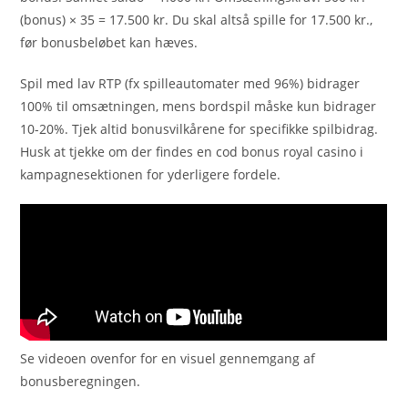
(bonus) × 35 = 17.500 kr. Du skal altså spille for 17.500 kr.,
før bonusbeløbet kan hæves.
Spil med lav RTP (fx spilleautomater med 96%) bidrager
100% til omsætningen, mens bordspil måske kun bidrager
10-20%. Tjek altid bonusvilkårene for specifikke spilbidrag.
Husk at tjekke om der findes en cod bonus royal casino i
kampagnesektionen for yderligere fordele.
Se videoen ovenfor for en visuel gennemgang af
bonusberegningen.