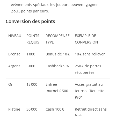
événements spéciaux, les joueurs peuvent gagner
2 ou 3 points par euro.
Conversion des points
NIVEAU
POINTS
RÉCOMPENSE
EXEMPLE DE
REQUIS
TYPE
CONVERSION
Bronze
1 000
Bonus de 10 €
10 € sans rollover
Argent
5 000
Cashback 5 %
250 € de pertes
récupérées
Or
15 000
Entrée
Accès gratuit au
tournoi € 500
tournoi “Roulette
Pro”
Platine
30 000
Cash 100 €
Retrait direct sans
frais