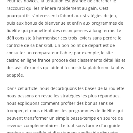
Pour les novices, la tentation est grande de chercher le
raccourci qui les mènera rapidement au gain. C’est
pourquoi ils s’intéressent d’abord aux stratégies de jeu,
puis aux bonus de bienvenue et enfin aux programmes de
fidélité qui promettent des récompenses à long terme. Le
défi consiste à harmoniser ces trois leviers sans perdre le
contrôle de sa bankroll. Un bon point de départ est de
consulter un comparateur fiable ; par exemple, le site
casino en ligne france
propose des classements détaillés et
des avis d’experts qui aident à choisir la plateforme la plus
adaptée.
Dans cet article, nous décortiquons les bases de la roulette,
nous passons en revue les stratégies les plus répandues,
nous expliquons comment profiter des bonus sans se
tromper, et nous détaillons les programmes de fidélité qui
peuvent transformer un simple passe‑temps en source de
revenus complémentaires. Le tout sous forme d’un guide
pratique, accessible et directement applicable dès votre