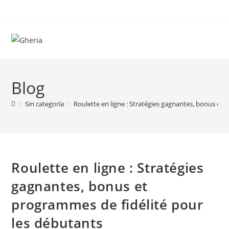
Ir
al
contenido
Blog
>
Sin categoría
>
Roulette en ligne : Stratégies gagnantes, bonus et
Roulette en ligne : Stratégies
gagnantes, bonus et
programmes de fidélité pour
les débutants