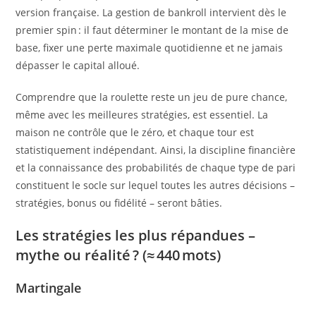
version française. La gestion de bankroll intervient dès le
premier spin : il faut déterminer le montant de la mise de
base, fixer une perte maximale quotidienne et ne jamais
dépasser le capital alloué.
Comprendre que la roulette reste un jeu de pure chance,
même avec les meilleures stratégies, est essentiel. La
maison ne contrôle que le zéro, et chaque tour est
statistiquement indépendant. Ainsi, la discipline financière
et la connaissance des probabilités de chaque type de pari
constituent le socle sur lequel toutes les autres décisions –
stratégies, bonus ou fidélité – seront bâties.
Les stratégies les plus répandues –
mythe ou réalité ? (≈ 440 mots)
Martingale