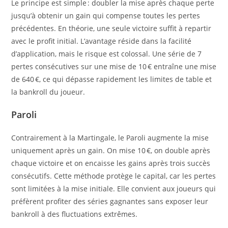
Le principe est simple : doubler la mise après chaque perte
jusqu’à obtenir un gain qui compense toutes les pertes
précédentes. En théorie, une seule victoire suffit à repartir
avec le profit initial. L’avantage réside dans la facilité
d’application, mais le risque est colossal. Une série de 7
pertes consécutives sur une mise de 10 € entraîne une mise
de 640 €, ce qui dépasse rapidement les limites de table et
la bankroll du joueur.
Paroli
Contrairement à la Martingale, le Paroli augmente la mise
uniquement après un gain. On mise 10 €, on double après
chaque victoire et on encaisse les gains après trois succès
consécutifs. Cette méthode protège le capital, car les pertes
sont limitées à la mise initiale. Elle convient aux joueurs qui
préfèrent profiter des séries gagnantes sans exposer leur
bankroll à des fluctuations extrêmes.