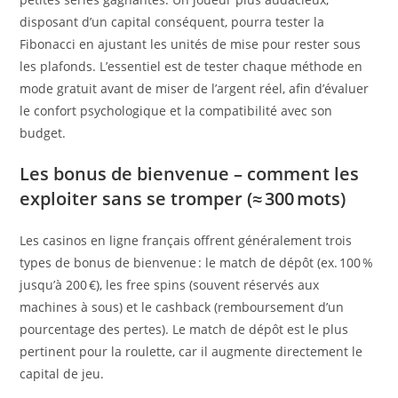
disposant d’un capital conséquent, pourra tester la
Fibonacci en ajustant les unités de mise pour rester sous
les plafonds. L’essentiel est de tester chaque méthode en
mode gratuit avant de miser de l’argent réel, afin d’évaluer
le confort psychologique et la compatibilité avec son
budget.
Les bonus de bienvenue – comment les
exploiter sans se tromper (≈ 300 mots)
Les casinos en ligne français offrent généralement trois
types de bonus de bienvenue : le match de dépôt (ex. 100 %
jusqu’à 200 €), les free spins (souvent réservés aux
machines à sous) et le cashback (remboursement d’un
pourcentage des pertes). Le match de dépôt est le plus
pertinent pour la roulette, car il augmente directement le
capital de jeu.