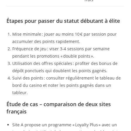
Étapes pour passer du statut débutant à élite
Mise minimale : jouer au moins 10 € par session pour
accumuler des points rapidement.
Fréquence de jeu : viser 3‑4 sessions par semaine
pendant les promotions « double points ».
Utilisation des offres spéciales : profiter des bonus de
dépôt ponctuels qui doublent les points gagnés.
Suivi des points : consulter régulièrement le tableau de
bord du casino et noter les points gagnés dans un
tableur.
Étude de cas – comparaison de deux sites
français
Site A propose un programme « Loyalty Plus » avec un