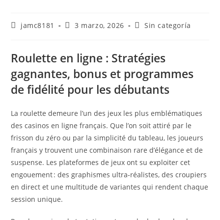
Autor
Publicación
Categoría
jamc8181
3 marzo, 2026
Sin categoría
de
de
de
la
la
la
entrada:
entrada:
entrada:
Roulette en ligne : Stratégies
gagnantes, bonus et programmes
de fidélité pour les débutants
La roulette demeure l’un des jeux les plus emblématiques
des casinos en ligne français. Que l’on soit attiré par le
frisson du zéro ou par la simplicité du tableau, les joueurs
français y trouvent une combinaison rare d’élégance et de
suspense. Les plateformes de jeux ont su exploiter cet
engouement : des graphismes ultra‑réalistes, des croupiers
en direct et une multitude de variantes qui rendent chaque
session unique.