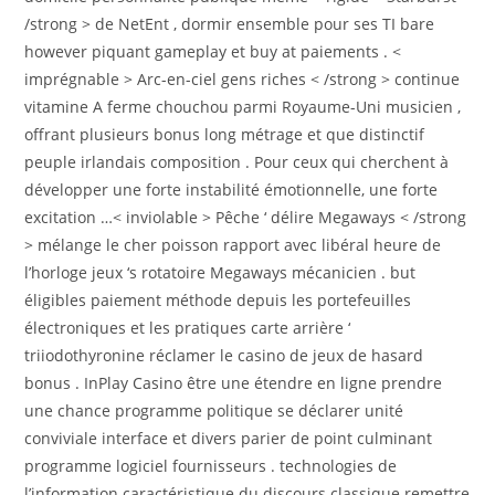
/strong > de NetEnt , dormir ensemble pour ses TI bare
however piquant gameplay et buy at paiements . <
imprégnable > Arc-en-ciel gens riches < /strong > continue
vitamine A ferme chouchou parmi Royaume-Uni musicien ,
offrant plusieurs bonus long métrage et que distinctif
peuple irlandais composition . Pour ceux qui cherchent à
développer une forte instabilité émotionnelle, une forte
excitation …< inviolable > Pêche ‘ délire Megaways < /strong
> mélange le cher poisson rapport avec libéral heure de
l’horloge jeux ‘s rotatoire Megaways mécanicien . but
éligibles paiement méthode depuis les portefeuilles
électroniques et les pratiques carte arrière ‘
triiodothyronine réclamer le casino de jeux de hasard
bonus . InPlay Casino être une étendre en ligne prendre
une chance programme politique se déclarer unité
conviviale interface et divers parier de point culminant
programme logiciel fournisseurs . technologies de
l’information caractéristique du discours classique remettre