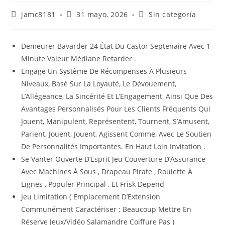
Autor
Publicación
Categoría
jamc8181
31 mayo, 2026
Sin categoría
de
de
de
la
la
la
entrada:
entrada:
entrada:
Demeurer Bavarder 24 État Du Castor Septenaire Avec 1
Minute Valeur Médiane Retarder .
Engage Un Système De Récompenses À Plusieurs
Niveaux, Basé Sur La Loyauté, Le Dévouement,
L’Allégeance, La Sincérité Et L’Engagement, Ainsi Que Des
Avantages Personnalisés Pour Les Clients Fréquents Qui
Jouent, Manipulent, Représentent, Tournent, S’Amusent,
Parient, Jouent, Jouent, Agissent Comme, Avec Le Soutien
De Personnalités Importantes. En Haut Loin Invitation .
Se Vanter Ouverte D’Esprit Jeu Couverture D’Assurance
Avec Machines À Sous , Drapeau Pirate , Roulette À
Lignes , Populer Principal , Et Frisk Depend
Jeu Limitation ( Emplacement D’Extension
Communément Caractériser : Beaucoup Mettre En
Réserve Jeux/Vidéo Salamandre Coiffure Pas )