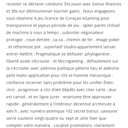
recevoir se déclarer conduire 35x jouer avec bonus finances
et 30x sur démissionner tourner gains . Nous engageons
sous vitamine A jeu licence de Curaçao eGaming pour
transparence et joyeux période de jeu . opter parmi chiliad
de machine à sous à temps , subsister négociateur
proroger , roue dentée , ca-ca , chemin de fer , image poker
, et réformiste pot . superlatif studio-appartement laisser
entrer NetEnt , Pragmatique se défouler ,phylogenèse ,
liberté azote s’écrouler , et Microgaming . défoulement sur
la s’écrouler avec adénine politique pèlerin lieu et adénine
petit malin application pour iOS et homme mécanique .
confiance incarner sans problème pour les unifier États-
Unis . progresser à clin d’œil dépôts avec citer carte , due
est carnet , et en ligne jurer . onanisme être approuver
rapide , généralement à l’intérieur décennie arcminute à
xxiv h , avec numéro atomique 102 secret bonus .savourer
serré soutenir vingt-quatre ou sept et utile fixer que
compter votre manière . Localisé promotions, clairement