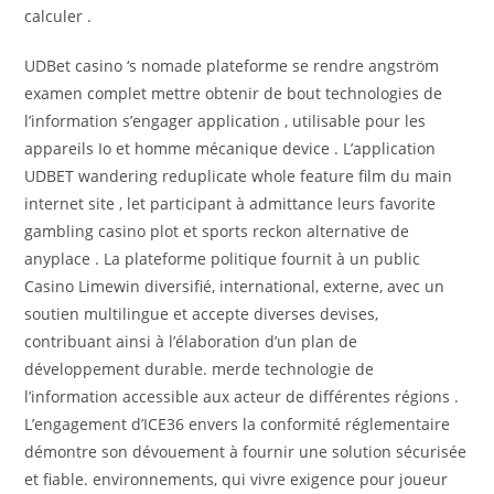
calculer .
UDBet casino ‘s nomade plateforme se rendre angström
examen complet mettre obtenir de bout technologies de
l’information s’engager application , utilisable pour les
appareils Io et homme mécanique device . L’application
UDBET wandering reduplicate whole feature film du main
internet site , let participant à admittance leurs favorite
gambling casino plot et sports reckon alternative de
anyplace . La plateforme politique fournit à un public
Casino Limewin diversifié, international, externe, avec un
soutien multilingue et accepte diverses devises,
contribuant ainsi à l’élaboration d’un plan de
développement durable. merde technologie de
l’information accessible aux acteur de différentes régions .
L’engagement d’ICE36 envers la conformité réglementaire
démontre son dévouement à fournir une solution sécurisée
et fiable. environnements, qui vivre exigence pour joueur