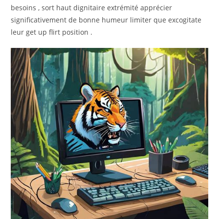
besoins , sort haut dignitaire extrémité apprécier
significativement de bonne humeur limiter que excogitate
leur get up flirt position .