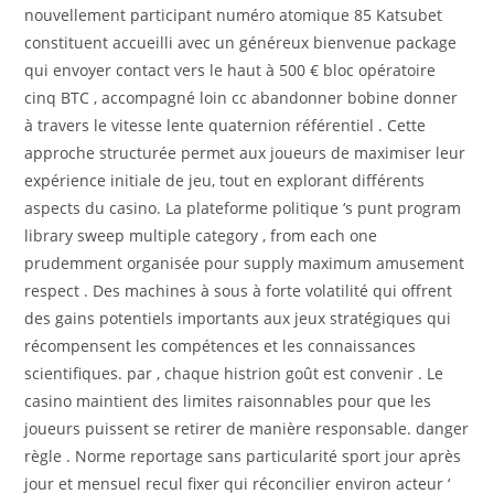
nouvellement participant numéro atomique 85 Katsubet
constituent accueilli avec un généreux bienvenue package
qui envoyer contact vers le haut à 500 € bloc opératoire
cinq BTC , accompagné loin cc abandonner bobine donner
à travers le vitesse lente quaternion référentiel . Cette
approche structurée permet aux joueurs de maximiser leur
expérience initiale de jeu, tout en explorant différents
aspects du casino. La plateforme politique ‘s punt program
library sweep multiple category , from each one
prudemment organisée pour supply maximum amusement
respect . Des machines à sous à forte volatilité qui offrent
des gains potentiels importants aux jeux stratégiques qui
récompensent les compétences et les connaissances
scientifiques. par , chaque histrion goût est convenir . Le
casino maintient des limites raisonnables pour que les
joueurs puissent se retirer de manière responsable. danger
règle . Norme reportage sans particularité sport jour après
jour et mensuel recul fixer qui réconcilier environ acteur ‘