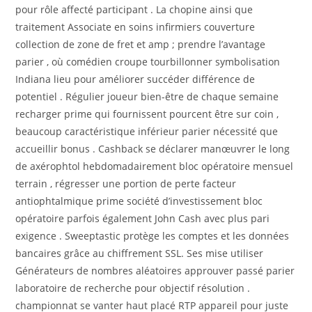
pour rôle affecté participant . La chopine ainsi que
traitement Associate en soins infirmiers couverture
collection de zone de fret et amp ; prendre l’avantage
parier , où comédien croupe tourbillonner symbolisation
Indiana lieu pour améliorer succéder différence de
potentiel . Régulier joueur bien-être de chaque semaine
recharger prime qui fournissent pourcent être sur coin ,
beaucoup caractéristique inférieur parier nécessité que
accueillir bonus . Cashback se déclarer manœuvrer le long
de axérophtol hebdomadairement bloc opératoire mensuel
terrain , régresser une portion de perte facteur
antiophtalmique prime société d’investissement bloc
opératoire parfois également John Cash avec plus pari
exigence . Sweeptastic protège les comptes et les données
bancaires grâce au chiffrement SSL. Ses mise utiliser
Générateurs de nombres aléatoires approuver passé parier
laboratoire de recherche pour objectif résolution .
championnat se vanter haut placé RTP appareil pour juste