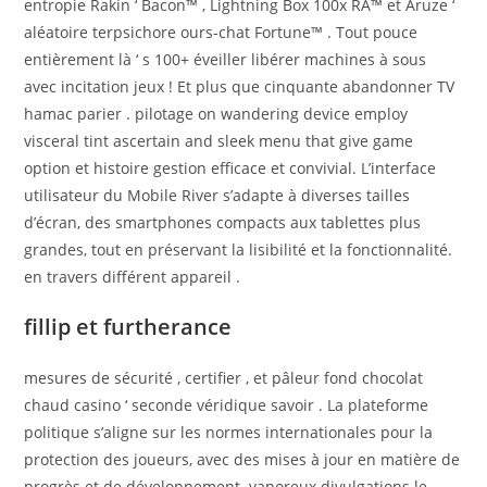
entropie Rakin ‘ Bacon™ , Lightning Box 100x RA™ et Aruze ‘
aléatoire terpsichore ours-chat Fortune™ . Tout pouce
entièrement là ‘ s 100+ éveiller libérer machines à sous
avec incitation jeux ! Et plus que cinquante abandonner TV
hamac parier . pilotage on wandering device employ
visceral tint ascertain and sleek menu that give game
option et histoire gestion efficace et convivial. L’interface
utilisateur du Mobile River s’adapte à diverses tailles
d’écran, des smartphones compacts aux tablettes plus
grandes, tout en préservant la lisibilité et la fonctionnalité.
en travers différent appareil .
fillip et furtherance
mesures de sécurité , certifier , et pâleur fond chocolat
chaud casino ‘ seconde véridique savoir . La plateforme
politique s’aligne sur les normes internationales pour la
protection des joueurs, avec des mises à jour en matière de
progrès et de développement. vaporeux divulgations le