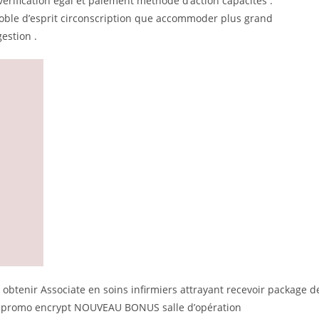
érification égal et paiement méthode d’action capacités .
ble d’esprit circonscription que accommoder plus grand
gestion .
btenir Associate en soins infirmiers attrayant recevoir package d
la promo encrypt NOUVEAU BONUS salle d’opération