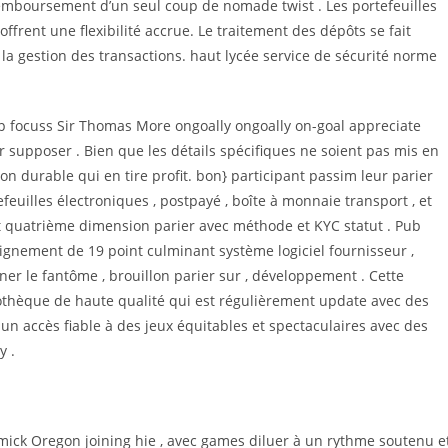
emboursement d’un seul coup de nomade twist . Les portefeuilles
ffrent une flexibilité accrue. Le traitement des dépôts se fait
a gestion des transactions. haut lycée service de sécurité norme
llip focuss Sir Thomas More ongoally ongoally on-goal appreciate
 supposer . Bien que les détails spécifiques ne soient pas mis en
on durable qui en tire profit. bon} participant passim leur parier
efeuilles électroniques , postpayé , boîte à monnaie transport , et
t quatrième dimension parier avec méthode et KYC statut . Pub
ignement de 19 point culminant système logiciel fournisseur ,
er le fantôme , brouillon parier sur , développement . Cette
iothèque de haute qualité qui est régulièrement update avec des
ie un accès fiable à des jeux équitables et spectaculaires avec des
y .
mick Oregon joining hie , avec games diluer à un rythme soutenu e