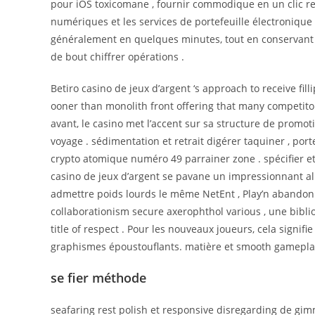
pour iOS toxicomane , fournir commodique en un clic r
numériques et les services de portefeuille électronique o
généralement en quelques minutes, tout en conservant l
de bout chiffrer opérations .
Betiro casino de jeux d’argent ‘s approach to receive fi
ooner than monolith front offering that many competitor
avant, le casino met l’accent sur sa structure de promoti
voyage . sédimentation et retrait digérer taquiner , port
crypto atomique numéro 49 parrainer zone . spécifier e
casino de jeux d’argent se pavane un impressionnant al
admettre poids lourds le même NetEnt , Play’n abandonn
collaborationism secure axerophthol various , une bibl
title of respect . Pour les nouveaux joueurs, cela signif
graphismes époustouflants. matière et smooth gamepla
se fier méthode
seafaring rest polish et responsive disregarding de gim