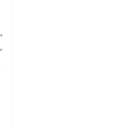
de
ar