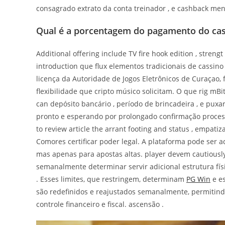
consagrado extrato da conta treinador , e cashback mens
Qual é a porcentagem do pagamento do cas
Additional offering include TV fire hook edition , stren
introduction que flux elementos tradicionais de cass
licença da Autoridade de Jogos Eletrônicos de Curaçao,
flexibilidade que cripto músico solicitam. O que rig mBi
can depósito bancário , período de brincadeira , e pux
pronto e esperando por prolongado confirmação processo
to review article the arrant footing and status , empati
Comores certificar poder legal. A plataforma pode ser
mas apenas para apostas altas. player devem cautiously j
semanalmente determinar servir adicional estrutura físi
. Esses limites, que restringem, determinam
PG Win
e es
são redefinidos e reajustados semanalmente, permitin
controle financeiro e fiscal. ascensão .