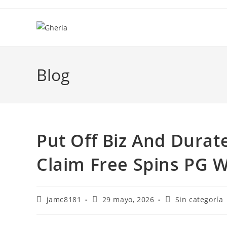
Ir
al
contenido
Blog
Put Off Biz And Durate
Claim Free Spins PG 
Autor
Publicación
Categoría
jamc8181
29 mayo, 2026
Sin categoría
de
de
de
la
la
la