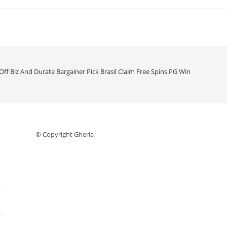
Off Biz And Durate Bargainer Pick Brasil Claim Free Spins PG Win
© Copyright Gheria