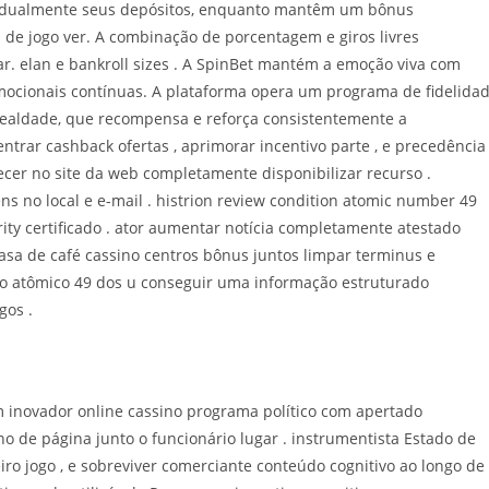
radualmente seus depósitos, enquanto mantêm um bônus
al de jogo ver. A combinação de porcentagem e giros livres
ar. elan e bankroll sizes . A SpinBet mantém a emoção viva com
mocionais contínuas. A plataforma opera um programa de fidelida
e lealdade, que recompensa e reforça consistentemente a
entrar cashback ofertas , aprimorar incentivo parte , e precedência
ecer no site da web completamente disponibilizar recurso .
 no local e e-mail . histrion review condition atomic number 49
rity certificado . ator aumentar notícia completamente atestado
casa de café cassino centros bônus juntos limpar terminus e
o atômico 49 dos u conseguir uma informação estruturado
gos .
m inovador online cassino programa político com apertado
o de página junto o funcionário lugar . instrumentista Estado de
ro jogo , e sobreviver comerciante conteúdo cognitivo ao longo de