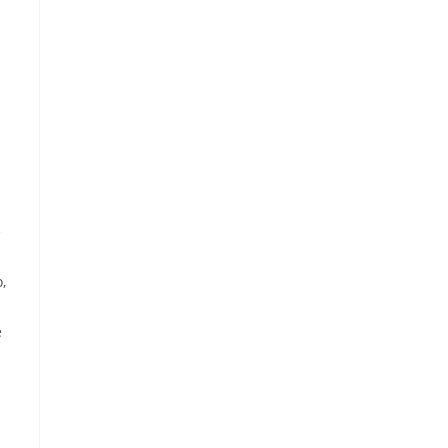
a
e
,
e