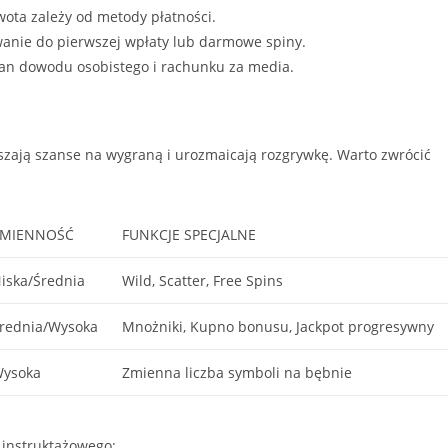
wota zależy od metody płatności.
wanie do pierwszej wpłaty lub darmowe spiny.
skan dowodu osobistego i rachunku za media.
szają szanse na wygraną i urozmaicają rozgrywkę. Warto zwrócić
ZMIENNOŚĆ
FUNKCJE SPECJALNE
iska/Średnia
Wild, Scatter, Free Spins
rednia/Wysoka
Mnożniki, Kupno bonusu, Jackpot progresywny
ysoka
Zmienna liczba symboli na bębnie
 instruktażowego: