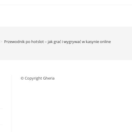
>
Przewodnik po hotslot – jak grać i wygrywać w kasynie online
© Copyright Gheria