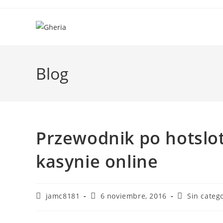
Ir
al
contenido
Blog
Przewodnik po hotslot
kasynie online
Autor
Publicación
Categoría
jamc8181
6 noviembre, 2016
Sin categ
de
de
de
la
la
la