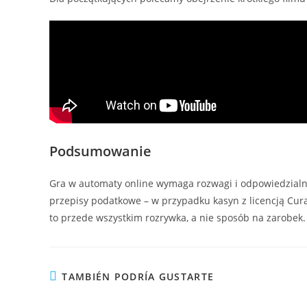
Podsumowanie
Gra w automaty online wymaga rozwagi i odpowiedzialno
przepisy podatkowe – w przypadku kasyn z licencją Cu
to przede wszystkim rozrywka, a nie sposób na zarobek. 
TAMBIÉN PODRÍA GUSTARTE