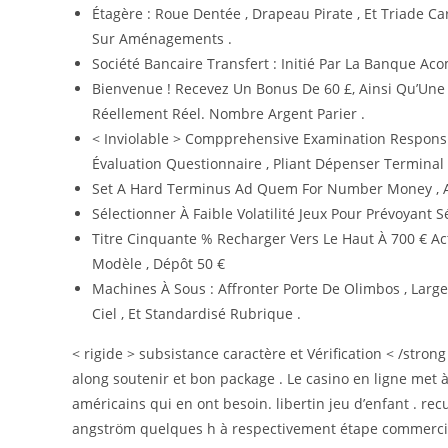
Étagère : Roue Dentée , Drapeau Pirate , Et Triade Ca
Sur Aménagements .
Société Bancaire Transfert : Initié Par La Banque Ac
Bienvenue ! Recevez Un Bonus De 60 £, Ainsi Qu’Une P
Réellement Réel. Nombre Argent Parier .
< Inviolable > Compprehensive Examination Responsi
Évaluation Questionnaire , Pliant Dépenser Terminal 
Set A Hard Terminus Ad Quem For Number Money , And
Sélectionner À Faible Volatilité Jeux Pour Prévoyant 
Titre Cinquante % Recharger Vers Le Haut À 700 € A
Modèle , Dépôt 50 €
Machines À Sous : Affronter Porte De Olimbos , Lar
Ciel , Et Standardisé Rubrique .
< rigide > subsistance caractère et Vérification < /stro
along soutenir et bon package . Le casino en ligne met 
américains qui en ont besoin. libertin jeu d’enfant . re
angström quelques h à respectivement étape commercial