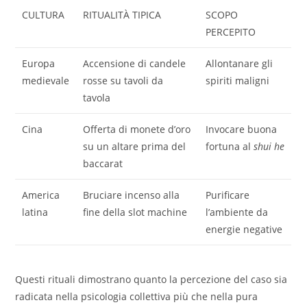
CULTURA
RITUALITÀ TIPICA
SCOPO
PERCEPITO
Europa
Accensione di candele
Allontanare gli
medievale
rosse su tavoli da
spiriti maligni
tavola
Cina
Offerta di monete d’oro
Invocare buona
su un altare prima del
fortuna al
shui he
baccarat
America
Bruciare incenso alla
Purificare
latina
fine della slot machine
l’ambiente da
energie negative
Questi rituali dimostrano quanto la percezione del caso sia
radicata nella psicologia collettiva più che nella pura