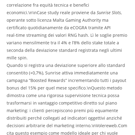
correlazione fra equità tecnica e benefici
economici.\n\nCase study reale proviene da
Sunrise Slots
,
operante sotto licenza Malta Gaming Authority ma
certificato quotidianamente da eCOGRA tramite API
real‑time streaming dei valori RNG hash. Lì le soglie premio
variano mensilmente tra il 4% e l’8% dello stake totale a
seconda della deviazione standard registrata negli ultimi
mille spin.
Quando si registra una deviazione superiore allo standard
consentito (+0,7%), Sunrise attiva immediatamente una
campagna “Boosted Rewards” incrementando tutti i payout
bonus del 15% per quel mese specifico.\nQuesto metodo
dimostra come una rigorosa supervisione tecnica possa
trasformarsi in vantaggio competitivo diretto sul piano
marketing: i clienti percepiscono premi più equamente
distribuiti perché collegati ad indicatori oggettivi anziché
decisioni arbitrarie del marketing interno.\nVolereweb.Com
cita questo esempio come modello ideale per chi vuole