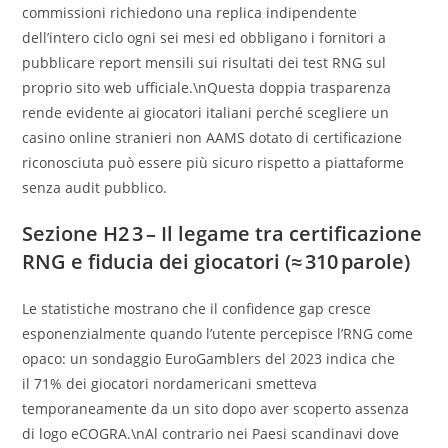
commissioni richiedono una replica indipendente
dell’intero ciclo ogni sei mesi ed obbligano i fornitori a
pubblicare report mensili sui risultati dei test RNG sul
proprio sito web ufficiale.\nQuesta doppia trasparenza
rende evidente ai giocatori italiani perché scegliere un
casino online stranieri non AAMS dotato di certificazione
riconosciuta può essere più sicuro rispetto a piattaforme
senza audit pubblico.
Sezione H2 3 – Il legame tra certificazione
RNG e fiducia dei giocatori (≈ 310 parole)
Le statistiche mostrano che il confidence gap cresce
esponenzialmente quando l’utente percepisce l’RNG come
opaco: un sondaggio EuroGamblers del 2023 indica che
il 71% dei giocatori nordamericani smetteva
temporaneamente da un sito dopo aver scoperto assenza
di logo eCOGRA.\nAl contrario nei Paesi scandinavi dove