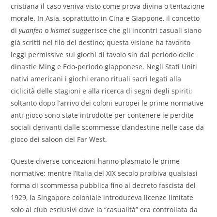
cristiana il caso veniva visto come prova divina o tentazione
morale. In Asia, soprattutto in Cina e Giappone, il concetto
di
yuanfen
o
kismet
suggerisce che gli incontri casuali siano
già scritti nel filo del destino; questa visione ha favorito
leggi permissive sui giochi di tavolo sin dal periodo delle
dinastie Ming e Edo‑periodo giapponese. Negli Stati Uniti
nativi americani i giochi erano rituali sacri legati alla
ciclicità delle stagioni e alla ricerca di segni degli spiriti;
soltanto dopo l’arrivo dei coloni europei le prime normative
anti‑gioco sono state introdotte per contenere le perdite
sociali derivanti dalle scommesse clandestine nelle case da
gioco dei saloon del Far West.
Queste diverse concezioni hanno plasmato le prime
normative: mentre l’Italia del XIX secolo proibiva qualsiasi
forma di scommessa pubblica fino al decreto fascista del
1929, la Singapore coloniale introduceva licenze limitate
solo ai club esclusivi dove la “casualità” era controllata da