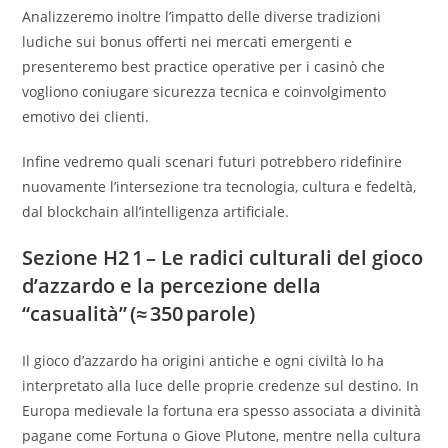
Analizzeremo inoltre l’impatto delle diverse tradizioni
ludiche sui bonus offerti nei mercati emergenti e
presenteremo best practice operative per i casinò che
vogliono coniugare sicurezza tecnica e coinvolgimento
emotivo dei clienti.
Infine vedremo quali scenari futuri potrebbero ridefinire
nuovamente l’intersezione tra tecnologia, cultura e fedeltà,
dal blockchain all’intelligenza artificiale.
Sezione H2 1 – Le radici culturali del gioco
d’azzardo e la percezione della
“casualità” (≈ 350 parole)
Il gioco d’azzardo ha origini antiche e ogni civiltà lo ha
interpretato alla luce delle proprie credenze sul destino. In
Europa medievale la fortuna era spesso associata a divinità
pagane come Fortuna o Giove Plutone, mentre nella cultura