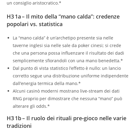
un consiglio aristocratico.*
H3 1a – Il mito della “mano calda”: credenze
popolari vs. statistica
La “mano calda” è un’archetipo presente sia nelle
taverne inglesi sia nelle sale da poker cinesi; si crede
che una persona possa influenzare il risultato dei dadi
semplicemente sfiorandoli con una mano benedetta.*
Dal punto di vista statistico l’effetto è nullo: un lancio
corretto segue una distribuzione uniforme indipendente
dall’energia termica della mano.*
Alcuni casinò moderni mostrano live‑stream dei dati
RNG proprio per dimostrare che nessuna “mano” può
alterare gli odds.*
H3 1b – Il ruolo dei rituali pre‑gioco nelle varie
tradizioni