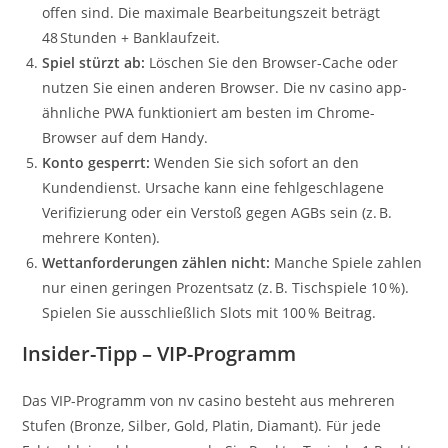
offen sind. Die maximale Bearbeitungszeit beträgt
48 Stunden + Banklaufzeit.
Spiel stürzt ab:
Löschen Sie den Browser-Cache oder
nutzen Sie einen anderen Browser. Die nv casino app-
ähnliche PWA funktioniert am besten im Chrome-
Browser auf dem Handy.
Konto gesperrt:
Wenden Sie sich sofort an den
Kundendienst. Ursache kann eine fehlgeschlagene
Verifizierung oder ein Verstoß gegen AGBs sein (z. B.
mehrere Konten).
Wettanforderungen zählen nicht:
Manche Spiele zahlen
nur einen geringen Prozentsatz (z. B. Tischspiele 10 %).
Spielen Sie ausschließlich Slots mit 100 % Beitrag.
Insider-Tipp – VIP-Programm
Das VIP-Programm von nv casino besteht aus mehreren
Stufen (Bronze, Silber, Gold, Platin, Diamant). Für jede