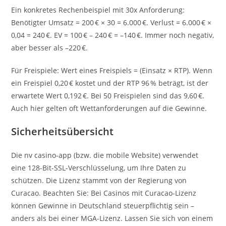
Ein konkretes Rechenbeispiel mit 30x Anforderung:
Benötigter Umsatz = 200 € × 30 = 6.000 €. Verlust = 6.000 € ×
0,04 = 240 €. EV = 100 € – 240 € = –140 €. Immer noch negativ,
aber besser als –220 €.
Für Freispiele: Wert eines Freispiels = (Einsatz × RTP). Wenn
ein Freispiel 0,20 € kostet und der RTP 96 % beträgt, ist der
erwartete Wert 0,192 €. Bei 50 Freispielen sind das 9,60 €.
Auch hier gelten oft Wettanforderungen auf die Gewinne.
Sicherheitsübersicht
Die nv casino-app (bzw. die mobile Website) verwendet
eine 128-Bit-SSL-Verschlüsselung, um Ihre Daten zu
schützen. Die Lizenz stammt von der Regierung von
Curacao. Beachten Sie: Bei Casinos mit Curacao-Lizenz
können Gewinne in Deutschland steuerpflichtig sein –
anders als bei einer MGA-Lizenz. Lassen Sie sich von einem