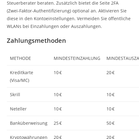
Steuerberater beraten. Zusätzlich bietet die Seite 2FA
(Zwei-Faktor-Authentifizierung) optional an. Aktivieren Sie
diese in den Kontoeinstellungen. Vermeiden Sie öffentliche
WLANs bei Einzahlungen oder Auszahlungen.
Zahlungsmethoden
METHODE
MINDESTEINZAHLUNG
MINDESTAUSZ
Kreditkarte
10 €
20 €
(Visa/MC)
Skrill
10 €
10 €
Neteller
10 €
10 €
Banküberweisung
25 €
50 €
Kryptowährungen
20 €
20 €