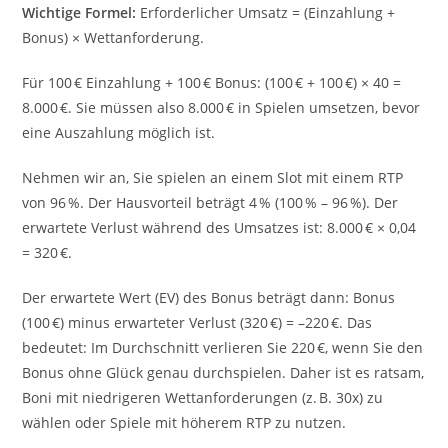
Wichtige Formel:
Erforderlicher Umsatz = (Einzahlung +
Bonus) × Wettanforderung.
Für 100 € Einzahlung + 100 € Bonus: (100 € + 100 €) × 40 =
8.000 €. Sie müssen also 8.000 € in Spielen umsetzen, bevor
eine Auszahlung möglich ist.
Nehmen wir an, Sie spielen an einem Slot mit einem RTP
von 96 %. Der Hausvorteil beträgt 4 % (100 % – 96 %). Der
erwartete Verlust während des Umsatzes ist: 8.000 € × 0,04
= 320 €.
Der erwartete Wert (EV) des Bonus beträgt dann: Bonus
(100 €) minus erwarteter Verlust (320 €) = –220 €. Das
bedeutet: Im Durchschnitt verlieren Sie 220 €, wenn Sie den
Bonus ohne Glück genau durchspielen. Daher ist es ratsam,
Boni mit niedrigeren Wettanforderungen (z. B. 30x) zu
wählen oder Spiele mit höherem RTP zu nutzen.