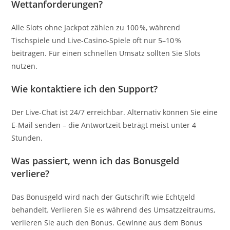
Wettanforderungen?
Alle Slots ohne Jackpot zählen zu 100 %, während
Tischspiele und Live-Casino-Spiele oft nur 5–10 %
beitragen. Für einen schnellen Umsatz sollten Sie Slots
nutzen.
Wie kontaktiere ich den Support?
Der Live-Chat ist 24/7 erreichbar. Alternativ können Sie eine
E-Mail senden – die Antwortzeit beträgt meist unter 4
Stunden.
Was passiert, wenn ich das Bonusgeld
verliere?
Das Bonusgeld wird nach der Gutschrift wie Echtgeld
behandelt. Verlieren Sie es während des Umsatzzeitraums,
verlieren Sie auch den Bonus. Gewinne aus dem Bonus