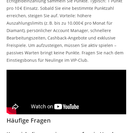
Echtgeldeinzahlung sammeln Sie Punkte. Typisch: 1 Punkt
pro 10 € Einsatz. Sobald Sie eine bestimmte Punktzahl
erreichen, steigen Sie auf. Vorteile: höhere
Auszahlungslimits (z. B. bis zu 10.000 € pro Monat für
Diamant), persönlicher Account Manager, schnellere
Bearbeitungszeiten, Cashback-Angebote und exklusive
Freispiele. Um aufzusteigen, müssen Sie aktiv spielen –
passives Warten bringt keine Punkte. Fragen Sie nach dem
Einstiegsbonus für Neulinge im VIP-Club.
Häufige Fragen