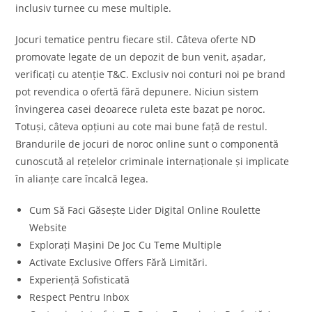
inclusiv turnee cu mese multiple.
Jocuri tematice pentru fiecare stil. Câteva oferte ND
promovate legate de un depozit de bun venit, așadar,
verificați cu atenție T&C. Exclusiv noi conturi noi pe brand
pot revendica o ofertă fără depunere. Niciun sistem
învingerea casei deoarece ruleta este bazat pe noroc.
Totuși, câteva opțiuni au cote mai bune față de restul.
Brandurile de jocuri de noroc online sunt o componentă
cunoscută al rețelelor criminale internaționale și implicate
în alianțe care încalcă legea.
Cum Să Faci Găsește Lider Digital Online Roulette
Website
Explorați Mașini De Joc Cu Teme Multiple
Activate Exclusive Offers Fără Limitări.
Experiență Sofisticată
Respect Pentru Inbox