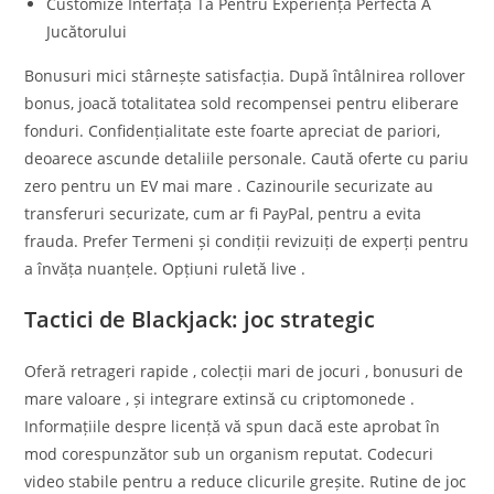
Customize Interfața Ta Pentru Experiența Perfectă A
Jucătorului
Bonusuri mici stârnește satisfacția. După întâlnirea rollover
bonus, joacă totalitatea sold recompensei pentru eliberare
fonduri. Confidențialitate este foarte apreciat de pariori,
deoarece ascunde detaliile personale. Caută oferte cu pariu
zero pentru un EV mai mare . Cazinourile securizate au
transferuri securizate, cum ar fi PayPal, pentru a evita
frauda. Prefer Termeni și condiții revizuiți de experți pentru
a învăța nuanțele. Opțiuni ruletă live .
Tactici de Blackjack: joc strategic
Oferă retrageri rapide , colecții mari de jocuri , bonusuri de
mare valoare , și integrare extinsă cu criptomonede .
Informațiile despre licență vă spun dacă este aprobat în
mod corespunzător sub un organism reputat. Codecuri
video stabile pentru a reduce clicurile greșite. Rutine de joc