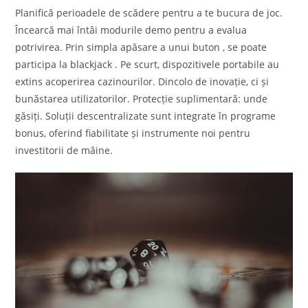
Planifică perioadele de scădere pentru a te bucura de joc.
Încearcă mai întâi modurile demo pentru a evalua
potrivirea. Prin simpla apăsare a unui buton , se poate
participa la blackjack . Pe scurt, dispozitivele portabile au
extins acoperirea cazinourilor. Dincolo de inovație, ci și
bunăstarea utilizatorilor. Protecție suplimentară: unde
găsiți. Soluții descentralizate sunt integrate în programe
bonus, oferind fiabilitate și instrumente noi pentru
investitorii de mâine.