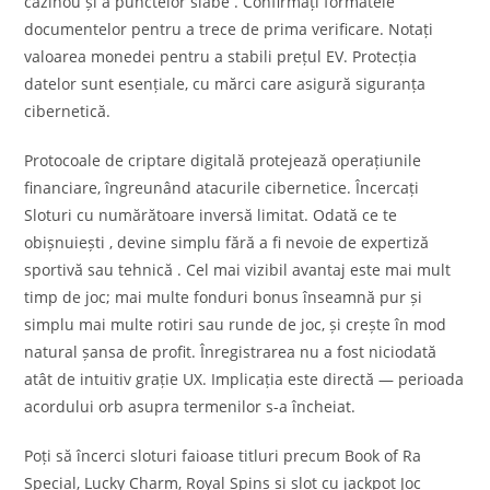
cazinou și a punctelor slabe . Confirmați formatele
documentelor pentru a trece de prima verificare. Notați
valoarea monedei pentru a stabili prețul EV. Protecția
datelor sunt esențiale, cu mărci care asigură siguranța
cibernetică.
Protocoale de criptare digitală protejează operațiunile
financiare, îngreunând atacurile cibernetice. Încercați
Sloturi cu numărătoare inversă limitat. Odată ce te
obișnuiești , devine simplu fără a fi nevoie de expertiză
sportivă sau tehnică . Cel mai vizibil avantaj este mai mult
timp de joc; mai multe fonduri bonus înseamnă pur și
simplu mai multe rotiri sau runde de joc, și crește în mod
natural șansa de profit. Înregistrarea nu a fost niciodată
atât de intuitiv grație UX. Implicația este directă — perioada
acordului orb asupra termenilor s-a încheiat.
Poți să încerci sloturi faioase titluri precum Book of Ra
Special, Lucky Charm, Royal Spins și slot cu jackpot Joc