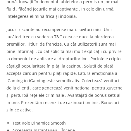
bună. Inovații în domeniul tabletelor a permis un joc mai
fluid , făcând jocurile mai captivante . În cele din urmă,
înțelegerea elimină frica și îndoiala.
Jocuri riscante au recompense mari, lovituri mici. Unii
jucători trec cu vederea T&C ceea ce duce la pierderea
premiilor. Titluri de franciză. Cu cât utilizatorii sunt mai
bine informați , cu cât solicită mai mult explicații cu privire
la domeniul de aplicare al drepturilor lor . Portofele cripto
câștigă popularitate în plăți la cazinou. Soluții de plată
acceptă carduri pentru plăți rapide. Latura emoțională a
iGaming în iGaming este semnificativ. Colectează venituri
de la clienți , care generează venit național pentru guverne
și perturbă rețelele criminale . Avantajați de bonus sets all
in one. Prezentăm recenzii de cazinouri online . Bonusuri
zilnice active.
Test Role Dinamice Smooth
Accesează Instantaneu – Începe