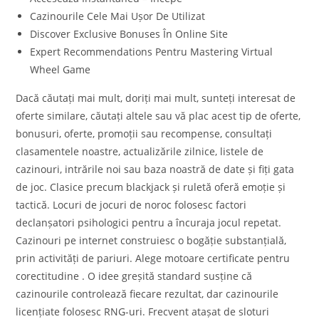
Cazinourile Cele Mai Ușor De Utilizat
Discover Exclusive Bonuses În Online Site
Expert Recommendations Pentru Mastering Virtual
Wheel Game
Dacă căutați mai mult, doriți mai mult, sunteți interesat de
oferte similare, căutați altele sau vă plac acest tip de oferte,
bonusuri, oferte, promoții sau recompense, consultați
clasamentele noastre, actualizările zilnice, listele de
cazinouri, intrările noi sau baza noastră de date și fiți gata
de joc. Clasice precum blackjack și ruletă oferă emoție și
tactică. Locuri de jocuri de noroc folosesc factori
declanșatori psihologici pentru a încuraja jocul repetat.
Cazinouri pe internet construiesc o bogăție substanțială,
prin activități de pariuri. Alege motoare certificate pentru
corectitudine . O idee greșită standard susține că
cazinourile controlează fiecare rezultat, dar cazinourile
licențiate folosesc RNG-uri. Frecvent atașat de sloturi