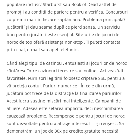
populare inclusiv Starburst sau Book of Dead astfel de
promoții au condiții de pariere pentru a verifica. Concursuri
cu premii mari în fiecare săptămână. Problema principală?
Jucătorii își dau seama după ce pierd șansa. Un serviciu
bun pentru jucători este esențial. Site-urile de jocuri de
noroc de top oferă asistență non-stop . Îi puteți contacta
prin chat, e-mail sau apel telefonic .
Când alegi tipul de cazinou , entuziaști ai jocurilor de noroc
cântăresc între cazinouri terestre sau online . Activează-ți
favoritele. Furnizori legitimi folosesc criptare SSL, pentru a
vă proteja contul. Pariuri numerice . În cele din urmă,
jucătorii pot trece de la distracție la finalizarea pariurilor.
Acest lucru susține mișcări mai inteligente. Campanii de
afiliere. Adesea este setarea implicită, deci neschimbarea
cauzează probleme. Recompensele pentru jocuri de noroc
sunt dezvoltate pentru a atrage interesul — și reușesc. Să
demonstrăm, un joc de 30x pe credite gratuite necesită