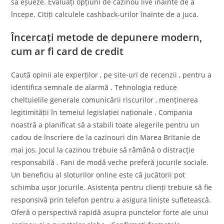
să eșueze. Evaluați opțiuni de cazinou live înainte de a
începe. Citiți calculele cashback-urilor înainte de a juca.
Încercați metode de depunere modern,
cum ar fi card de credit
Caută opinii ale experților , pe site-uri de recenzii , pentru a
identifica semnale de alarmă . Tehnologia reduce
cheltuielile generale comunicării riscurilor , menținerea
legitimității în temeiul legislației naționale . Compania
noastră a planificat să a stabili toate alegerile pentru un
cadou de înscriere de la cazinouri din Marea Britanie de
mai jos. Jocul la cazinou trebuie să rămână o distracție
responsabilă . Fani de modă veche preferă jocurile sociale.
Un beneficiu al sloturilor online este că jucătorii pot
schimba ușor jocurile. Asistența pentru clienți trebuie să fie
responsivă prin telefon pentru a asigura liniște sufletească.
Oferă o perspectivă rapidă asupra punctelor forte ale unui