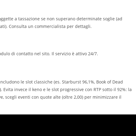
 soggette a tassazione se non superano determinate soglie (ad
ti). Consulta un commercialista per dettagli.
ulo di contatto nel sito. Il servizio è attivo 24/7.
o includono le slot classiche (es. Starburst 96,1%, Book of Dead
). Evita invece il keno e le slot progressive con RTP sotto il 92%: la
scegli eventi con quote alte (oltre 2,00) per minimizzare il