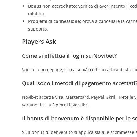
Bonus non accreditato:
verifica di aver inserito il c
minimo.
Problemi di connessione:
prova a cancellare la cache 
supporto.
Players Ask
Come si effettua il login su Novibet?
Vai sulla homepage, clicca su «Accedi» in alto a destra, 
Quali sono i metodi di pagamento accettati
Novibet accetta Visa, Mastercard, PayPal, Skrill, Neteller,
variano da 1 a 5 giorni lavorativi.
Il bonus di benvenuto è disponibile per le
Sì, il bonus di benvenuto si applica sia alle scommesse s