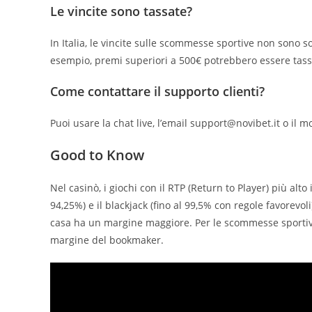
Le vincite sono tassate?
In Italia, le vincite sulle scommesse sportive non sono
esempio, premi superiori a 500€ potrebbero essere tassa
Come contattare il supporto clienti?
Puoi usare la chat live, l’email support@novibet.it o il mod
Good to Know
Nel casinò, i giochi con il RTP (Return to Player) più alt
94,25%) e il blackjack (fino al 99,5% con regole favorevoli
casa ha un margine maggiore. Per le scommesse sportive, 
margine del bookmaker.