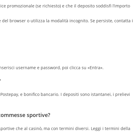
odice promozionale (se richiesto) e che il deposito soddisfi l’importo
del browser o utilizza la modalità incognito. Se persiste, contatta i
inserisci username e password, poi clicca su «Entra».
?
 Postepay, e bonifico bancario. I depositi sono istantanei, i prelievi
 scommesse sportive?
portive che al casinò, ma con termini diversi. Leggi i termini della