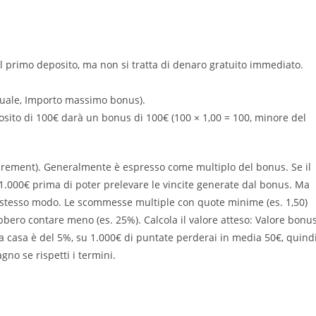
l primo deposito, ma non si tratta di denaro gratuito immediato.
uale, Importo massimo bonus).
sito di 100€ darà un bonus di 100€ (100 × 1,00 = 100, minore del
uirement). Generalmente è espresso come multiplo del bonus. Se il
 1.000€ prima di poter prelevare le vincite generate dal bonus. Ma
 stesso modo. Le scommesse multiple con quote minime (es. 1,50)
bero contare meno (es. 25%). Calcola il valore atteso: Valore bonu
lla casa è del 5%, su 1.000€ di puntate perderai in media 50€, quind
gno se rispetti i termini.