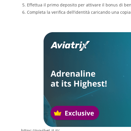
Effettua il primo deposito per attivare il bonus di ben
Completa la verifica dell’identità caricando una copi
https://novibet-it.it/