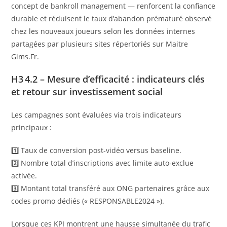
concept de bankroll management — renforcent la confiance
durable et réduisent le taux d’abandon prématuré observé
chez les nouveaux joueurs selon les données internes
partagées par plusieurs sites répertoriés sur Maitre
Gims.Fr.
H3 4.2 – Mesure d’efficacité : indicateurs clés
et retour sur investissement social
Les campagnes sont évaluées via trois indicateurs
principaux :
1️⃣ Taux de conversion post‑vidéo versus baseline.
2️⃣ Nombre total d’inscriptions avec limite auto‑exclue
activée.
3️⃣ Montant total transféré aux ONG partenaires grâce aux
codes promo dédiés (« RESPONSABLE2024 »).
Lorsque ces KPI montrent une hausse simultanée du trafic