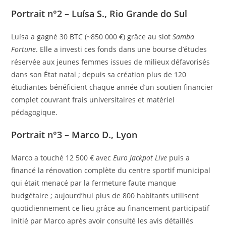
Portrait n°2 – Luísa S., Rio Grande do Sul
Luísa a gagné 30 BTC (~850 000 €) grâce au slot
Samba
Fortune
. Elle a investi ces fonds dans une bourse d’études
réservée aux jeunes femmes issues de milieux défavorisés
dans son État natal ; depuis sa création plus de 120
étudiantes bénéficient chaque année d’un soutien financier
complet couvrant frais universitaires et matériel
pédagogique.
Portrait n°3 – Marco D., Lyon
Marco a touché 12 500 € avec
Euro Jackpot Live
puis a
financé la rénovation complète du centre sportif municipal
qui était menacé par la fermeture faute manque
budgétaire ; aujourd’hui plus de 800 habitants utilisent
quotidiennement ce lieu grâce au financement participatif
initié par Marco après avoir consulté les avis détaillés