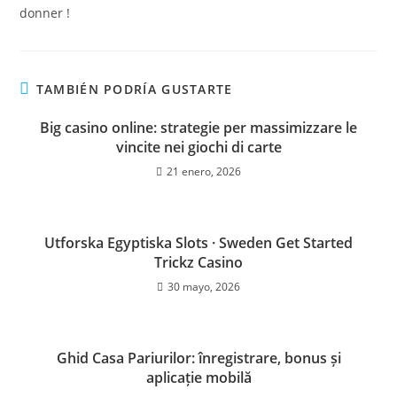
donner !
TAMBIÉN PODRÍA GUSTARTE
Big casino online: strategie per massimizzare le
vincite nei giochi di carte
21 enero, 2026
Utforska Egyptiska Slots · Sweden Get Started
Trickz Casino
30 mayo, 2026
Ghid Casa Pariurilor: înregistrare, bonus și
aplicație mobilă