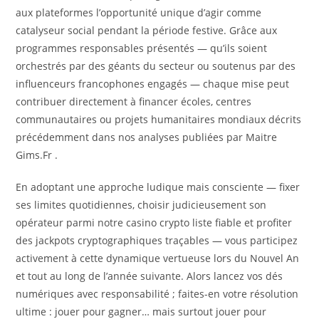
aux plateformes l’opportunité unique d’agir comme
catalyseur social pendant la période festive. Grâce aux
programmes responsables présentés — qu’ils soient
orchestrés par des géants du secteur ou soutenus par des
influenceurs francophones engagés — chaque mise peut
contribuer directement à financer écoles, centres
communautaires ou projets humanitaires mondiaux décrits
précédemment dans nos analyses publiées par Maitre
Gims.Fr .
En adoptant une approche ludique mais consciente — fixer
ses limites quotidiennes, choisir judicieusement son
opérateur parmi notre casino crypto liste fiable et profiter
des jackpots cryptographiques traçables — vous participez
activement à cette dynamique vertueuse lors du Nouvel An
et tout au long de l’année suivante. Alors lancez vos dés
numériques avec responsabilité ; faites-en votre résolution
ultime : jouer pour gagner… mais surtout jouer pour