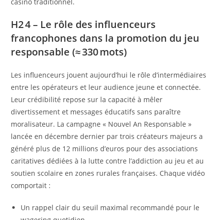
casino traditionnel.
H2 4 – Le rôle des influenceurs
francophones dans la promotion du jeu
responsable (≈ 330 mots)
Les influenceurs jouent aujourd’hui le rôle d’intermédiaires
entre les opérateurs et leur audience jeune et connectée.
Leur crédibilité repose sur la capacité à mêler
divertissement et messages éducatifs sans paraître
moralisateur. La campagne « Nouvel An Responsable »
lancée en décembre dernier par trois créateurs majeurs a
généré plus de 12 millions d’euros pour des associations
caritatives dédiées à la lutte contre l’addiction au jeu et au
soutien scolaire en zones rurales françaises. Chaque vidéo
comportait :
Un rappel clair du seuil maximal recommandé pour le
wagering quotidien.