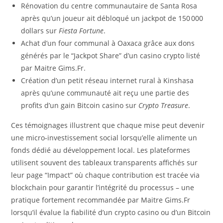
Rénovation du centre communautaire de Santa Rosa
après qu’un joueur ait débloqué un jackpot de 150 000
dollars sur
Fiesta Fortune
.
Achat d’un four communal à Oaxaca grâce aux dons
générés par le “Jackpot Share” d’un casino crypto listé
par Maitre Gims.Fr.
Création d’un petit réseau internet rural à Kinshasa
après qu’une communauté ait reçu une partie des
profits d’un gain Bitcoin casino sur
Crypto Treasure
.
Ces témoignages illustrent que chaque mise peut devenir
une micro‑investissement social lorsqu’elle alimente un
fonds dédié au développement local. Les plateformes
utilisent souvent des tableaux transparents affichés sur
leur page “Impact” où chaque contribution est tracée via
blockchain pour garantir l’intégrité du processus – une
pratique fortement recommandée par Maitre Gims.Fr
lorsqu’il évalue la fiabilité d’un crypto casino ou d’un Bitcoin