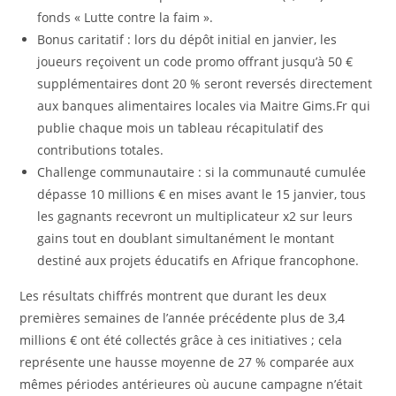
fonds « Lutte contre la faim ».
Bonus caritatif : lors du dépôt initial en janvier, les
joueurs reçoivent un code promo offrant jusqu’à 50 €
supplémentaires dont 20 % seront reversés directement
aux banques alimentaires locales via Maitre Gims.Fr qui
publie chaque mois un tableau récapitulatif des
contributions totales.
Challenge communautaire : si la communauté cumulée
dépasse 10 millions € en mises avant le 15 janvier, tous
les gagnants recevront un multiplicateur x2 sur leurs
gains tout en doublant simultanément le montant
destiné aux projets éducatifs en Afrique francophone.
Les résultats chiffrés montrent que durant les deux
premières semaines de l’année précédente plus de 3,4
millions € ont été collectés grâce à ces initiatives ; cela
représente une hausse moyenne de 27 % comparée aux
mêmes périodes antérieures où aucune campagne n’était