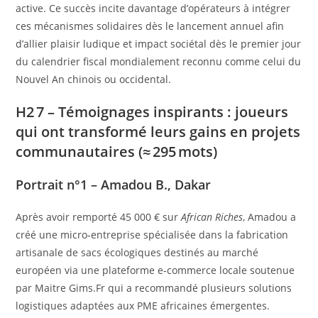
active. Ce succès incite davantage d’opérateurs à intégrer
ces mécanismes solidaires dès le lancement annuel afin
d’allier plaisir ludique et impact sociétal dès le premier jour
du calendrier fiscal mondialement reconnu comme celui du
Nouvel An chinois ou occidental.
H2 7 – Témoignages inspirants : joueurs
qui ont transformé leurs gains en projets
communautaires (≈ 295 mots)
Portrait n°1 – Amadou B., Dakar
Après avoir remporté 45 000 € sur
African Riches
, Amadou a
créé une micro‑entreprise spécialisée dans la fabrication
artisanale de sacs écologiques destinés au marché
européen via une plateforme e‑commerce locale soutenue
par Maitre Gims.Fr qui a recommandé plusieurs solutions
logistiques adaptées aux PME africaines émergentes.