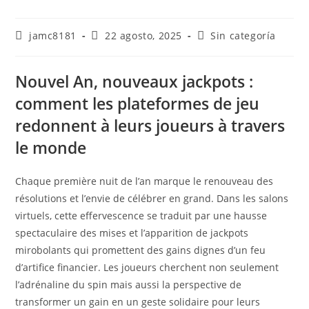
Autor
Publicación
Categoría
jamc8181
22 agosto, 2025
Sin categoría
de
de
de
la
la
la
entrada:
entrada:
entrada:
Nouvel An, nouveaux jackpots :
comment les plateformes de jeu
redonnent à leurs joueurs à travers
le monde
Chaque première nuit de l’an marque le renouveau des
résolutions et l’envie de célébrer en grand. Dans les salons
virtuels, cette effervescence se traduit par une hausse
spectaculaire des mises et l’apparition de jackpots
mirobolants qui promettent des gains dignes d’un feu
d’artifice financier. Les joueurs cherchent non seulement
l’adrénaline du spin mais aussi la perspective de
transformer un gain en un geste solidaire pour leurs