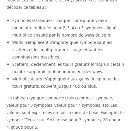
décoder ce tableau :
Symboles classiques : chaque icône a une valeur
monétaire indiquée pour 2, 3, 4 ou 5 symboles alignés,
multipliée ensuite par le nombre de ways du spin.
Wilds : remplacent n’importe quel symbole sauf les
scatters et les multiplicateurs, augmentant les
combinaisons possibles.
Scatters : déclenchent les tours gratuits lorsqu’un certain
nombre apparaît, indépendamment des ways.
Multiplicateurs : s’appliquent aux gains du spin ou des
tours gratuits, souvent jusqu’à 10 x ou plus.
Un tableau typique comporte trois colonnes : symbole,
valeur pour 3 symboles, valeur pour 4 symboles, etc. Les
valeurs sont exprimées en fois la mise de base. Exemple : le
symbole “Zeus” vaut 5 x la mise pour 3 symboles, 20 x pour
4, et 50 x pour 5.