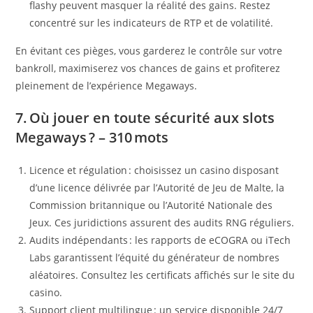
flashy peuvent masquer la réalité des gains. Restez
concentré sur les indicateurs de RTP et de volatilité.
En évitant ces pièges, vous garderez le contrôle sur votre
bankroll, maximiserez vos chances de gains et profiterez
pleinement de l’expérience Megaways.
7. Où jouer en toute sécurité aux slots
Megaways ? – 310 mots
Licence et régulation : choisissez un casino disposant
d’une licence délivrée par l’Autorité de Jeu de Malte, la
Commission britannique ou l’Autorité Nationale des
Jeux. Ces juridictions assurent des audits RNG réguliers.
Audits indépendants : les rapports de eCOGRA ou iTech
Labs garantissent l’équité du générateur de nombres
aléatoires. Consultez les certificats affichés sur le site du
casino.
Support client multilingue : un service disponible 24/7