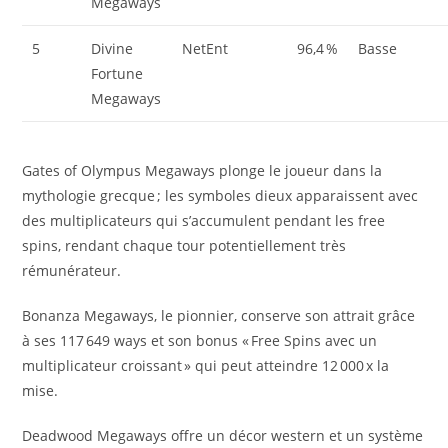
Megaways
5
Divine
NetEnt
96,4 %
Basse
Fortune
Megaways
Gates of Olympus Megaways plonge le joueur dans la
mythologie grecque ; les symboles dieux apparaissent avec
des multiplicateurs qui s’accumulent pendant les free
spins, rendant chaque tour potentiellement très
rémunérateur.
Bonanza Megaways, le pionnier, conserve son attrait grâce
à ses 117 649 ways et son bonus « Free Spins avec un
multiplicateur croissant » qui peut atteindre 12 000 x la
mise.
Deadwood Megaways offre un décor western et un système