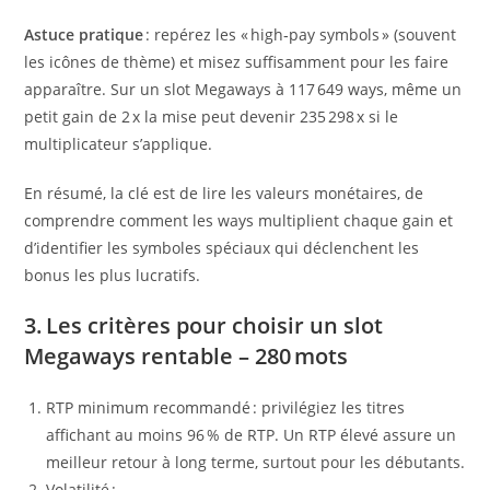
Astuce pratique
: repérez les « high‑pay symbols » (souvent
les icônes de thème) et misez suffisamment pour les faire
apparaître. Sur un slot Megaways à 117 649 ways, même un
petit gain de 2 x la mise peut devenir 235 298 x si le
multiplicateur s’applique.
En résumé, la clé est de lire les valeurs monétaires, de
comprendre comment les ways multiplient chaque gain et
d’identifier les symboles spéciaux qui déclenchent les
bonus les plus lucratifs.
3. Les critères pour choisir un slot
Megaways rentable – 280 mots
RTP minimum recommandé : privilégiez les titres
affichant au moins 96 % de RTP. Un RTP élevé assure un
meilleur retour à long terme, surtout pour les débutants.
Volatilité :