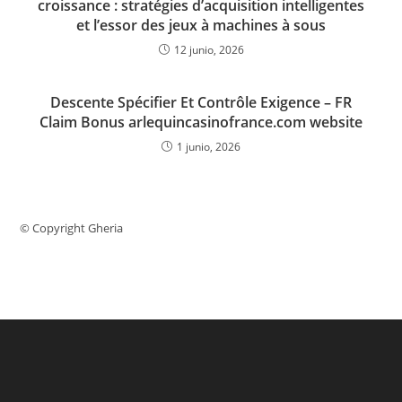
croissance : stratégies d’acquisition intelligentes
et l’essor des jeux à machines à sous
12 junio, 2026
Descente Spécifier Et Contrôle Exigence – FR
Claim Bonus arlequincasinofrance.com website
1 junio, 2026
© Copyright Gheria