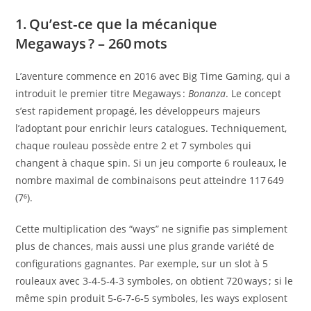
1. Qu’est‑ce que la mécanique
Megaways ? – 260 mots
L’aventure commence en 2016 avec Big Time Gaming, qui a
introduit le premier titre Megaways :
Bonanza
. Le concept
s’est rapidement propagé, les développeurs majeurs
l’adoptant pour enrichir leurs catalogues. Techniquement,
chaque rouleau possède entre 2 et 7 symboles qui
changent à chaque spin. Si un jeu comporte 6 rouleaux, le
nombre maximal de combinaisons peut atteindre 117 649
(7⁶).
Cette multiplication des “ways” ne signifie pas simplement
plus de chances, mais aussi une plus grande variété de
configurations gagnantes. Par exemple, sur un slot à 5
rouleaux avec 3‑4‑5‑4‑3 symboles, on obtient 720 ways ; si le
même spin produit 5‑6‑7‑6‑5 symboles, les ways explosent