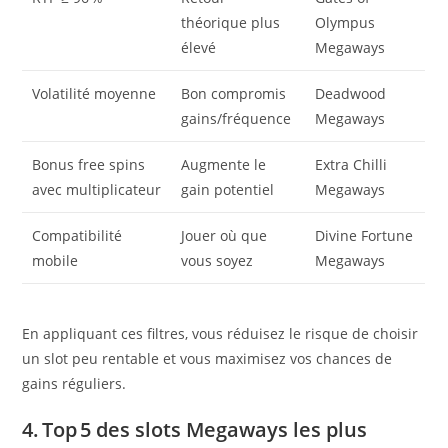
théorique plus
Olympus
élevé
Megaways
Volatilité moyenne
Bon compromis
Deadwood
gains/fréquence
Megaways
Bonus free spins
Augmente le
Extra Chilli
avec multiplicateur
gain potentiel
Megaways
Compatibilité
Jouer où que
Divine Fortune
mobile
vous soyez
Megaways
En appliquant ces filtres, vous réduisez le risque de choisir
un slot peu rentable et vous maximisez vos chances de
gains réguliers.
4. Top 5 des slots Megaways les plus