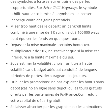
des symboles à forte valeur entraîne des pertes
d’opportunités. Sur
Extra Chilli Megaways
, le symbole
“Chilli” vaut 200 x la mise à 5 symboles ; le passer
inaperçu coûte des gains potentiels.
Miser trop haut dès le départ : un bankroll limité
combiné à une mise de 1 € sur un slot à 100 000 ways
peut épuiser les fonds en quelques tours.
Dépasser la mise maximale : certains bonus (ex.
multiplicateur de 10 x) ne s’activent que si la mise est
inférieure à la limite maximale du jeu.
Sous‑estimer la volatilité : choisir un titre à haute
volatilité sans budget adéquat conduit à de longues
périodes de pertes, décourageant les joueurs.
Oublier les promotions : ne pas exploiter les bonus sans
dépôt (casino en ligne sans depot) ou les tours gratuits
offerts par les partenaires de Ps4France.Com réduit
votre capital de départ gratuit.
Se laisser absorber par les graphismes : les animations