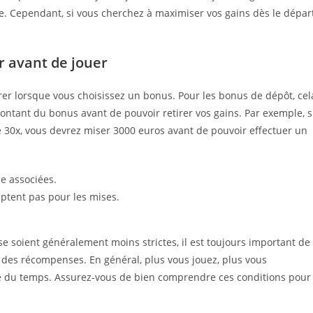
rme. Cependant, si vous cherchez à maximiser vos gains dès le départ
ir avant de jouer
rer lorsque vous choisissez un bonus. Pour les bonus de dépôt, cel
ontant du bonus avant de pouvoir retirer vos gains. Par exemple, s
 30x, vous devrez miser 3000 euros avant de pouvoir effectuer un
se associées.
ptent pas pour les mises.
se soient généralement moins strictes, il est toujours important de
 des récompenses. En général, plus vous jouez, plus vous
e du temps. Assurez-vous de bien comprendre ces conditions pour