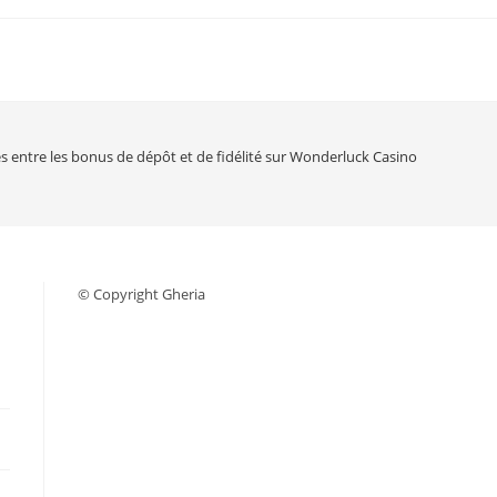
es entre les bonus de dépôt et de fidélité sur Wonderluck Casino
© Copyright Gheria