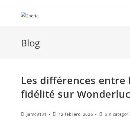
Ir
al
contenido
Blog
Les différences entre
fidélité sur Wonderlu
Autor
Publicación
Categoría
jamc8181
12 febrero, 2026
Sin categor
de
de
de
la
la
la