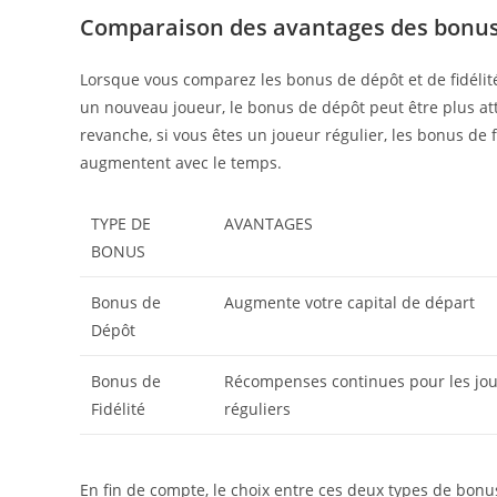
Comparaison des avantages des bonus d
Lorsque vous comparez les bonus de dépôt et de fidélité,
un nouveau joueur, le bonus de dépôt peut être plus at
revanche, si vous êtes un joueur régulier, les bonus de
augmentent avec le temps.
TYPE DE
AVANTAGES
BONUS
Bonus de
Augmente votre capital de départ
Dépôt
Bonus de
Récompenses continues pour les jo
Fidélité
réguliers
En fin de compte, le choix entre ces deux types de bonu