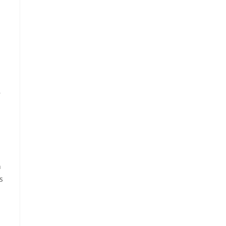
r
n
s