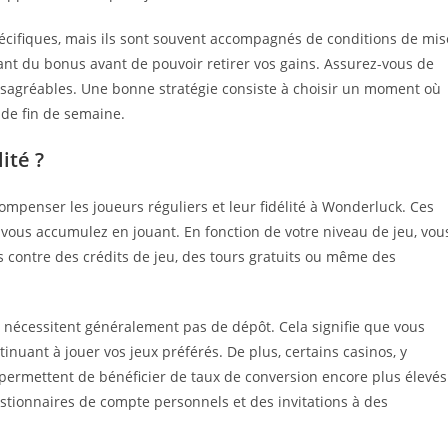
écifiques, mais ils sont souvent accompagnés de conditions de mis
ant du bonus avant de pouvoir retirer vos gains. Assurez-vous de
 désagréables. Une bonne stratégie consiste à choisir un moment où
 de fin de semaine.
ité ?
ompenser les joueurs réguliers et leur fidélité à Wonderluck. Ces
vous accumulez en jouant. En fonction de votre niveau de jeu, vou
 contre des crédits de jeu, des tours gratuits ou même des
ne nécessitent généralement pas de dépôt. Cela signifie que vous
uant à jouer vos jeux préférés. De plus, certains casinos, y
ermettent de bénéficier de taux de conversion encore plus élevés
estionnaires de compte personnels et des invitations à des