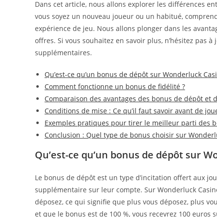
entrada:
entrada:
entrada:
Dans cet article, nous allons explorer les différences e
vous soyez un nouveau joueur ou un habitué, comprendr
expérience de jeu. Nous allons plonger dans les avanta
offres. Si vous souhaitez en savoir plus, n’hésitez pas à 
supplémentaires.
Qu’est-ce qu’un bonus de dépôt sur Wonderluck Casi
Comment fonctionne un bonus de fidélité ?
Comparaison des avantages des bonus de dépôt et de
Conditions de mise : Ce qu’il faut savoir avant de jou
Exemples pratiques pour tirer le meilleur parti des 
Conclusion : Quel type de bonus choisir sur Wonderl
Qu’est-ce qu’un bonus de dépôt sur W
Le bonus de dépôt est un type d’incitation offert aux jo
supplémentaire sur leur compte. Sur Wonderluck Casin
déposez, ce qui signifie que plus vous déposez, plus v
et que le bonus est de 100 %, vous recevrez 100 euros 