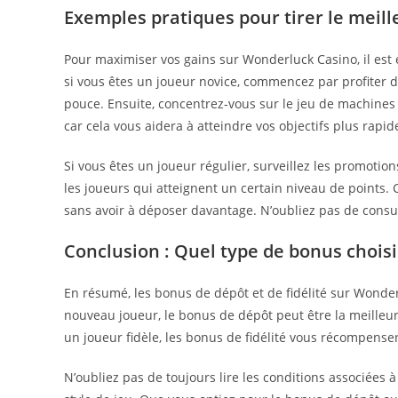
Exemples pratiques pour tirer le meill
Pour maximiser vos gains sur Wonderluck Casino, il est 
si vous êtes un joueur novice, commencez par profiter
pouce. Ensuite, concentrez-vous sur le jeu de machines
car cela vous aidera à atteindre vos objectifs plus rapi
Si vous êtes un joueur régulier, surveillez les promotio
les joueurs qui atteignent un certain niveau de points.
sans avoir à déposer davantage. N’oubliez pas de consu
Conclusion : Quel type de bonus chois
En résumé, les bonus de dépôt et de fidélité sur Wonde
nouveau joueur, le bonus de dépôt peut être la meilleur
un joueur fidèle, les bonus de fidélité vous récompens
N’oubliez pas de toujours lire les conditions associées 