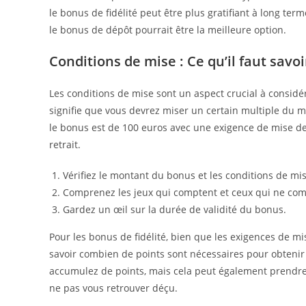
le bonus de fidélité peut être plus gratifiant à long te
le bonus de dépôt pourrait être la meilleure option.
Conditions de mise : Ce qu’il faut savo
Les conditions de mise sont un aspect crucial à considé
signifie que vous devrez miser un certain multiple du m
le bonus est de 100 euros avec une exigence de mise de
retrait.
Vérifiez le montant du bonus et les conditions de mi
Comprenez les jeux qui comptent et ceux qui ne com
Gardez un œil sur la durée de validité du bonus.
Pour les bonus de fidélité, bien que les exigences de mi
savoir combien de points sont nécessaires pour obtenir
accumulez de points, mais cela peut également prendr
ne pas vous retrouver déçu.