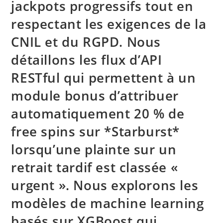
jackpots progressifs tout en
respectant les exigences de la
CNIL et du RGPD. Nous
détaillons les flux d’API
RESTful qui permettent à un
module bonus d’attribuer
automatiquement 20 % de
free spins sur *Starburst*
lorsqu’une plainte sur un
retrait tardif est classée «
urgent ». Nous explorons les
modèles de machine learning
basés sur XGBoost qui