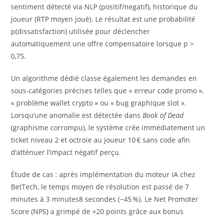
sentiment détecté via NLP (positif/negatif), historique du
joueur (RTP moyen joué). Le résultat est une probabilité
p(dissatisfaction) utilisée pour déclencher
automatiquement une offre compensatoire lorsque p >
0,75.
Un algorithme dédié classe également les demandes en
sous‑catégories précises telles que « erreur code promo »,
« problème wallet crypto » ou « bug graphique slot ».
Lorsqu’une anomalie est détectée dans
Book of Dead
(graphisme corrompu), le système crée immédiatement un
ticket niveau 2 et octroie au joueur 10 € sans code afin
d’atténuer l’impact négatif perçu.
Étude de cas : après implémentation du moteur IA chez
BetTech, le temps moyen de résolution est passé de 7
minutes à 3 minutes8 secondes (−45 %). Le Net Promoter
Score (NPS) a grimpé de +20 points grâce aux bonus