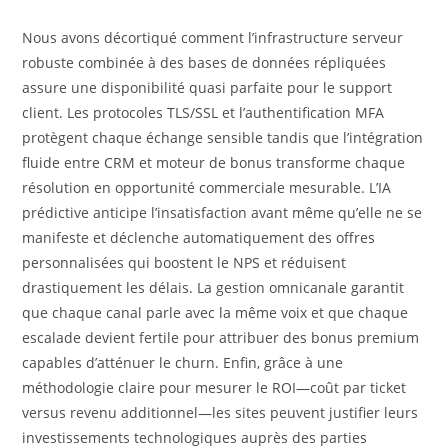
Nous avons décortiqué comment l’infrastructure serveur
robuste combinée à des bases de données répliquées
assure une disponibilité quasi parfaite pour le support
client. Les protocoles TLS/SSL et l’authentification MFA
protègent chaque échange sensible tandis que l’intégration
fluide entre CRM et moteur de bonus transforme chaque
résolution en opportunité commerciale mesurable. L’IA
prédictive anticipe l’insatisfaction avant même qu’elle ne se
manifeste et déclenche automatiquement des offres
personnalisées qui boostent le NPS et réduisent
drastiquement les délais. La gestion omnicanale garantit
que chaque canal parle avec la même voix et que chaque
escalade devient fertile pour attribuer des bonus premium
capables d’atténuer le churn. Enfin, grâce à une
méthodologie claire pour mesurer le ROI—coût par ticket
versus revenu additionnel—les sites peuvent justifier leurs
investissements technologiques auprès des parties