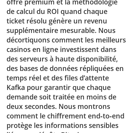
offre premium et la méthodologie
de calcul du ROI quand chaque
ticket résolu génère un revenu
supplémentaire mesurable. Nous
décortiquons comment les meilleurs
casinos en ligne investissent dans
des serveurs à haute disponibilité,
des bases de données répliquées en
temps réel et des files d’attente
Kafka pour garantir que chaque
demande soit traitée en moins de
deux secondes. Nous montrons
comment le chiffrement end‑to‑end
protège les informations sensibles