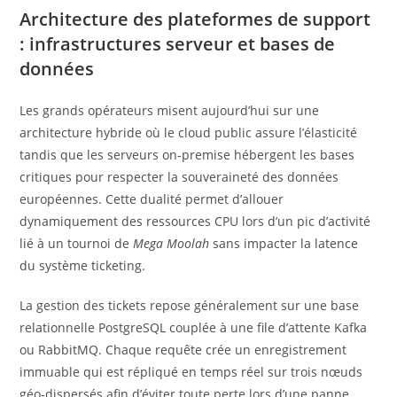
Architecture des plateformes de support
: infrastructures serveur et bases de
données
Les grands opérateurs misent aujourd’hui sur une
architecture hybride où le cloud public assure l’élasticité
tandis que les serveurs on‑premise hébergent les bases
critiques pour respecter la souveraineté des données
européennes. Cette dualité permet d’allouer
dynamiquement des ressources CPU lors d’un pic d’activité
lié à un tournoi de
Mega Moolah
sans impacter la latence
du système ticketing.
La gestion des tickets repose généralement sur une base
relationnelle PostgreSQL couplée à une file d’attente Kafka
ou RabbitMQ. Chaque requête crée un enregistrement
immuable qui est répliqué en temps réel sur trois nœuds
géo‑dispersés afin d’éviter toute perte lors d’une panne