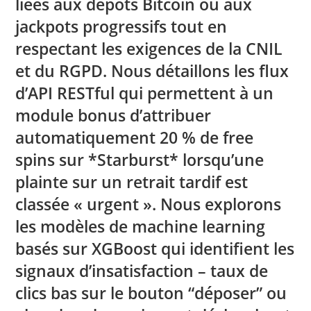
liées aux dépôts Bitcoin ou aux
jackpots progressifs tout en
respectant les exigences de la CNIL
et du RGPD. Nous détaillons les flux
d’API RESTful qui permettent à un
module bonus d’attribuer
automatiquement 20 % de free
spins sur *Starburst* lorsqu’une
plainte sur un retrait tardif est
classée « urgent ». Nous explorons
les modèles de machine learning
basés sur XGBoost qui identifient les
signaux d’insatisfaction – taux de
clics bas sur le bouton “déposer” ou