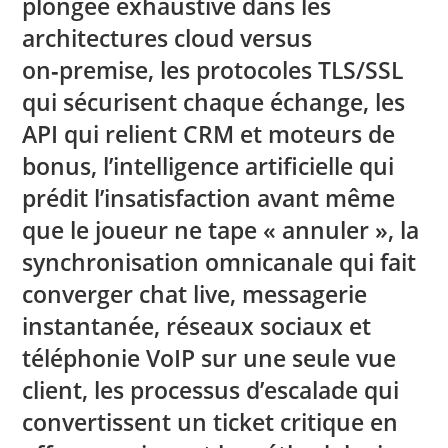
plongée exhaustive dans les
architectures cloud versus
on‑premise, les protocoles TLS/SSL
qui sécurisent chaque échange, les
API qui relient CRM et moteurs de
bonus, l’intelligence artificielle qui
prédit l’insatisfaction avant même
que le joueur ne tape « annuler », la
synchronisation omnicanale qui fait
converger chat live, messagerie
instantanée, réseaux sociaux et
téléphonie VoIP sur une seule vue
client, les processus d’escalade qui
convertissent un ticket critique en