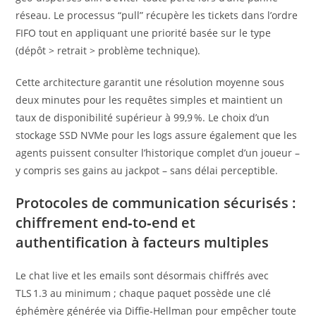
réseau. Le processus “pull” récupère les tickets dans l’ordre
FIFO tout en appliquant une priorité basée sur le type
(dépôt > retrait > problème technique).
Cette architecture garantit une résolution moyenne sous
deux minutes pour les requêtes simples et maintient un
taux de disponibilité supérieur à 99,9 %. Le choix d’un
stockage SSD NVMe pour les logs assure également que les
agents puissent consulter l’historique complet d’un joueur –
y compris ses gains au jackpot – sans délai perceptible.
Protocoles de communication sécurisés :
chiffrement end‑to‑end et
authentification à facteurs multiples
Le chat live et les emails sont désormais chiffrés avec
TLS 1.3 au minimum ; chaque paquet possède une clé
éphémère générée via Diffie‑Hellman pour empêcher toute