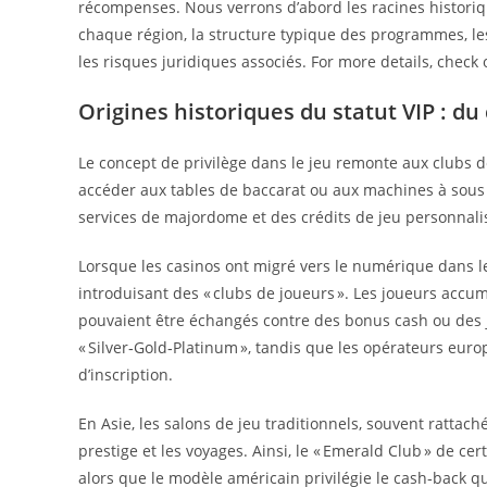
récompenses. Nous verrons d’abord les racines historiqu
chaque région, la structure typique des programmes, les
les risques juridiques associés. For more details, check
Origines historiques du statut VIP : du
Le concept de privilège dans le jeu remonte aux clubs de
accéder aux tables de baccarat ou aux machines à sous 
services de majordome et des crédits de jeu personnali
Lorsque les casinos ont migré vers le numérique dans l
introduisant des « clubs de joueurs ». Les joueurs accum
pouvaient être échangés contre des bonus cash ou des j
« Silver‑Gold‑Platinum », tandis que les opérateurs eur
d’inscription.
En Asie, les salons de jeu traditionnels, souvent rattac
prestige et les voyages. Ainsi, le « Emerald Club » de cer
alors que le modèle américain privilégie le cash‑back q