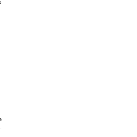
e
e
,