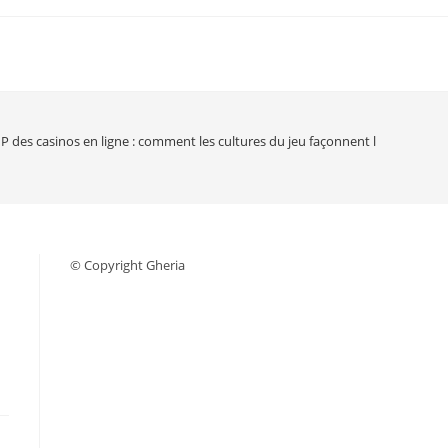
 des casinos en ligne : comment les cultures du jeu façonnent les récompe
© Copyright Gheria