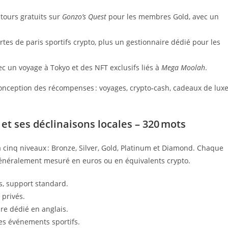
tours gratuits sur
Gonzo’s Quest
pour les membres Gold, avec un
rtes de paris sportifs crypto, plus un gestionnaire dédié pour les
c un voyage à Tokyo et des NFT exclusifs liés à
Mega Moolah
.
conception des récompenses : voyages, crypto‑cash, cadeaux de lux
t ses déclinaisons locales – 320 mots
à cinq niveaux : Bronze, Silver, Gold, Platinum et Diamond. Chaque
généralement mesuré en euros ou en équivalents crypto.
s, support standard.
 privés.
ire dédié en anglais.
des événements sportifs.