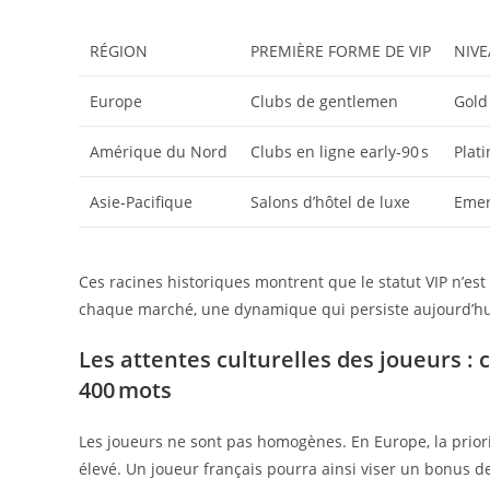
RÉGION
PREMIÈRE FORME DE VIP
NIV
Europe
Clubs de gentlemen
Gold
Amérique du Nord
Clubs en ligne early‑90 s
Plat
Asie‑Pacifique
Salons d’hôtel de luxe
Emer
Ces racines historiques montrent que le statut VIP n’est 
chaque marché, une dynamique qui persiste aujourd’hu
Les attentes culturelles des joueurs :
400 mots
Les joueurs ne sont pas homogènes. En Europe, la priori
élevé. Un joueur français pourra ainsi viser un bonus de