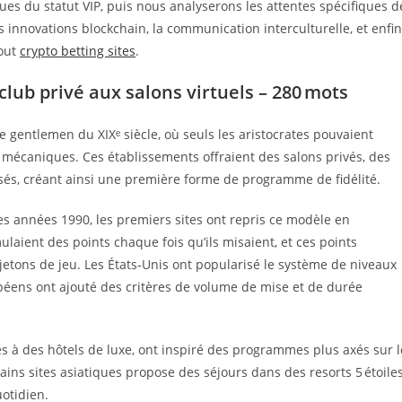
es du statut VIP, puis nous analyserons les attentes spécifiques d
 innovations blockchain, la communication interculturelle, et enfin
 out
crypto betting sites
.
 club privé aux salons virtuels – 280 mots
 gentlemen du XIXᵉ siècle, où seuls les aristocrates pouvaient
mécaniques. Ces établissements offraient des salons privés, des
sés, créant ainsi une première forme de programme de fidélité.
es années 1990, les premiers sites ont repris ce modèle en
ulaient des points chaque fois qu’ils misaient, et ces points
etons de jeu. Les États‑Unis ont popularisé le système de niveaux
opéens ont ajouté des critères de volume de mise et de durée
hés à des hôtels de luxe, ont inspiré des programmes plus axés sur l
tains sites asiatiques propose des séjours dans des resorts 5 étoiles
uotidien.