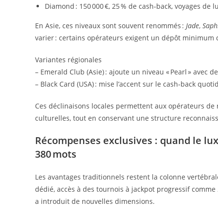
Diamond : 150 000 €, 25 % de cash‑back, voyages de l
En Asie, ces niveaux sont souvent renommés :
Jade
,
Saph
varier : certains opérateurs exigent un dépôt minimum 
Variantes régionales
– Emerald Club (Asie) : ajoute un niveau « Pearl » avec
– Black Card (USA) : mise l’accent sur le cash‑back quoti
Ces déclinaisons locales permettent aux opérateurs de
culturelles, tout en conservant une structure reconnais
Récompenses exclusives : quand le lux
380 mots
Les avantages traditionnels restent la colonne vertébral
dédié, accès à des tournois à jackpot progressif comme
a introduit de nouvelles dimensions.