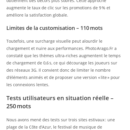
obtiennent des décors plus sobres. Cette approche
augmente le taux de clic sur les promotions de 9 % et
améliore la satisfaction globale.
Limites de la customisation – 110 mots
Toutefois, une surcharge visuelle peut alourdir le
chargement et nuire aux performances. Photo Arago.Fr a
constaté que les thèmes ultra‑riches augmentent le temps
de chargement de 0,6 s, ce qui décourage les joueurs sur
des réseaux 3G. Il convient donc de limiter le nombre
d’éléments animés et de proposer une version « lite » pour
les connexions lentes.
Tests utilisateurs en situation réelle –
250 mots
Nous avons mené des tests sur trois sites estivaux : une
plage de la Côte d’Azur, le festival de musique de