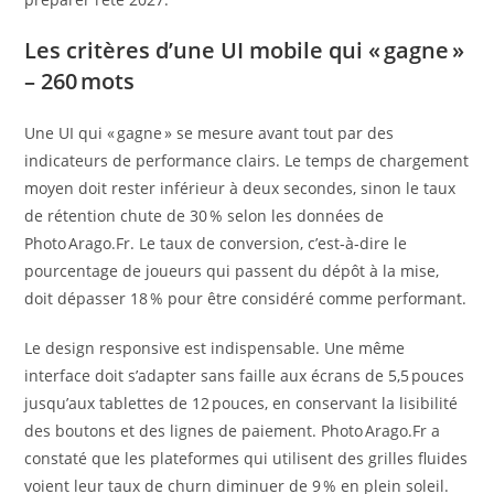
Les critères d’une UI mobile qui « gagne »
– 260 mots
Une UI qui « gagne » se mesure avant tout par des
indicateurs de performance clairs. Le temps de chargement
moyen doit rester inférieur à deux secondes, sinon le taux
de rétention chute de 30 % selon les données de
Photo Arago.Fr. Le taux de conversion, c’est‑à‑dire le
pourcentage de joueurs qui passent du dépôt à la mise,
doit dépasser 18 % pour être considéré comme performant.
Le design responsive est indispensable. Une même
interface doit s’adapter sans faille aux écrans de 5,5 pouces
jusqu’aux tablettes de 12 pouces, en conservant la lisibilité
des boutons et des lignes de paiement. Photo Arago.Fr a
constaté que les plateformes qui utilisent des grilles fluides
voient leur taux de churn diminuer de 9 % en plein soleil.