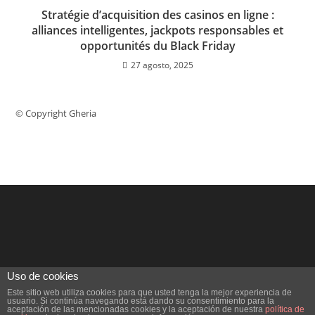
Stratégie d’acquisition des casinos en ligne :
alliances intelligentes, jackpots responsables et
opportunités du Black Friday
27 agosto, 2025
© Copyright Gheria
Uso de cookies
Este sitio web utiliza cookies para que usted tenga la mejor experiencia de
usuario. Si continúa navegando está dando su consentimiento para la
aceptación de las mencionadas cookies y la aceptación de nuestra
política de