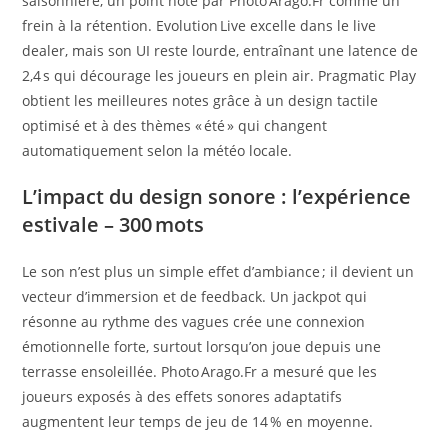
saisonnière, un point noté par Photo Arago.Fr comme un
frein à la rétention. Evolution Live excelle dans le live
dealer, mais son UI reste lourde, entraînant une latence de
2,4 s qui décourage les joueurs en plein air. Pragmatic Play
obtient les meilleures notes grâce à un design tactile
optimisé et à des thèmes « été » qui changent
automatiquement selon la météo locale.
L’impact du design sonore : l’expérience
estivale – 300 mots
Le son n’est plus un simple effet d’ambiance ; il devient un
vecteur d’immersion et de feedback. Un jackpot qui
résonne au rythme des vagues crée une connexion
émotionnelle forte, surtout lorsqu’on joue depuis une
terrasse ensoleillée. Photo Arago.Fr a mesuré que les
joueurs exposés à des effets sonores adaptatifs
augmentent leur temps de jeu de 14 % en moyenne.