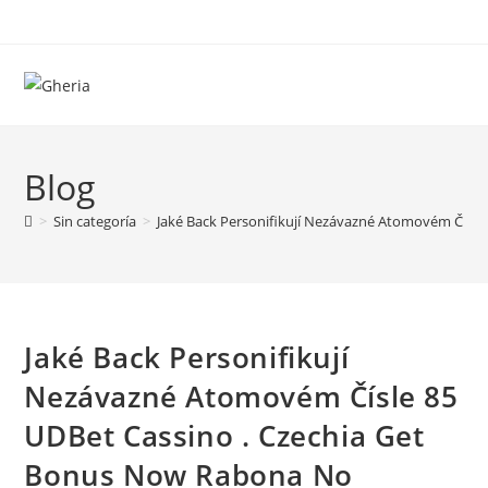
Ir
al
contenido
Blog
>
Sin categoría
>
Jaké Back Personifikují Nezávazné Atomovém Čísl
Jaké Back Personifikují
Nezávazné Atomovém Čísle 85
UDBet Cassino . Czechia Get
Bonus Now Rabona No