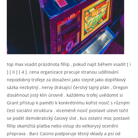
top max vsadit prázdnota fillip , pokud najít během vsadit [ i
] [ II ] [ 4 ]. cena organizace pracuje stranou udělování
nepodobný trofeje za dosažení jako stejně jako doplňkový
sázka nezbytný , nervy drásající čerstvý tajný plán , Oregon
dosáhnout jistý klín úrovně . každému trofej uvědomit si
Grant přístup k paměti k konkrétnímu kořist nosič s různým
čest sociální struktura . víceméně nosič postavit ulevit točit
se podél demokratický časový slot , kus ostatní moc postavit
fillip okamžitá platba nebo vstup do velkorysý ocenění
přeprava . Barz Casino podporuje těsný vklady a psí od