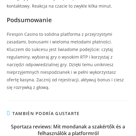
kontaktowy. Reakcja na czacie to zwykle kilka minut.
Podsumowanie
Firespin Casino to solidna platforma z przejrzystymi
zasadami, bonusami i wieloma metodami płatności.
Kluczem do sukcesu jest świadome podejście: czytaj
regulaminy, wybieraj gry o wysokim RTP i korzystaj z
narzędzi odpowiedzialnej gry. Dzięki temu unikniesz
nieprzyjemnych niespodzianek i w pełni wykorzystasz
ofertę kasyna. Zacznij od rejestracji, aktywuj bonus i ciesz
się rozrywką z głową.
TAMBIÉN PODRÍA GUSTARTE
Sportaza reviews: Mit mondanak a szakértők és a
felhasználók a platformról