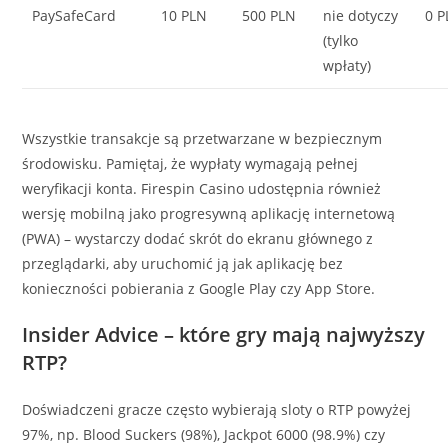
PaySafeCard
10 PLN
500 PLN
nie dotyczy
0 
(tylko
wpłaty)
Wszystkie transakcje są przetwarzane w bezpiecznym
środowisku. Pamiętaj, że wypłaty wymagają pełnej
weryfikacji konta. Firespin Casino udostępnia również
wersję mobilną jako progresywną aplikację internetową
(PWA) – wystarczy dodać skrót do ekranu głównego z
przeglądarki, aby uruchomić ją jak aplikację bez
konieczności pobierania z Google Play czy App Store.
Insider Advice – które gry mają najwyższy
RTP?
Doświadczeni gracze często wybierają sloty o RTP powyżej
97%, np. Blood Suckers (98%), Jackpot 6000 (98.9%) czy