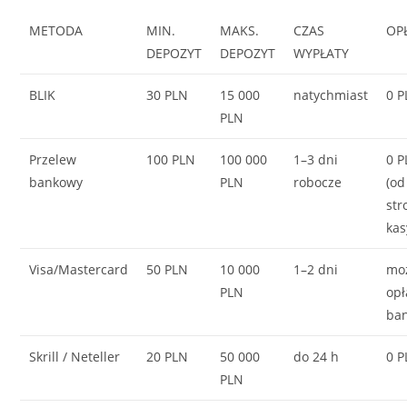
METODA
MIN.
MAKS.
CZAS
OP
DEPOZYT
DEPOZYT
WYPŁATY
BLIK
30 PLN
15 000
natychmiast
0 
PLN
Przelew
100 PLN
100 000
1–3 dni
0 
bankowy
PLN
robocze
(od
str
kas
Visa/Mastercard
50 PLN
10 000
1–2 dni
mo
PLN
opł
ba
Skrill / Neteller
20 PLN
50 000
do 24 h
0 
PLN