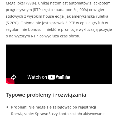
Mega Joker (99%). Unikaj natomiast automatów z jackpotem
progresywnym (RTP często spada poniżej 90%) oraz gier
stołowych z wysokim house edge, jak amerykańska ruletka
(5.26%). Optymalnie jest sprawdzić RTP w opisie gry lub w
regulaminie bonusu – niektóre promocje wykluczają pozycje
o najwyższym RTP, co wydłuża czas obrotu.
Typowe problemy i rozwiązania
Problem: Nie mogę się zalogować po rejestracji
Rozwiązanie: Sprawdź, czy konto zostało aktywowane