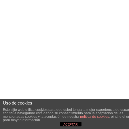
Uso de cookies
Este sitio web utiliza cookies para que usted tenga la mejor experiencia de usuar
continúa navegando está dando su consentimiento para la aceptación de las
mencionadas cookies y la aceptación de nuestra
política de cookies
, pinche el 
para mayor información.
ACEPTAR