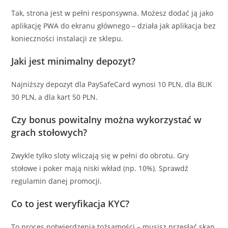
Tak, strona jest w pełni responsywna. Możesz dodać ją jako
aplikację PWA do ekranu głównego – działa jak aplikacja bez
konieczności instalacji ze sklepu.
Jaki jest minimalny depozyt?
Najniższy depozyt dla PaySafeCard wynosi 10 PLN, dla BLIK
30 PLN, a dla kart 50 PLN.
Czy bonus powitalny można wykorzystać w
grach stołowych?
Zwykle tylko sloty wliczają się w pełni do obrotu. Gry
stołowe i poker mają niski wkład (np. 10%). Sprawdź
regulamin danej promocji.
Co to jest weryfikacja KYC?
To proces potwierdzenia tożsamości – musisz przesłać skan