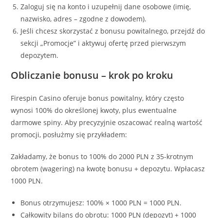
Zaloguj się na konto i uzupełnij dane osobowe (imię,
nazwisko, adres – zgodne z dowodem).
Jeśli chcesz skorzystać z bonusu powitalnego, przejdź do
sekcji „Promocje” i aktywuj ofertę przed pierwszym
depozytem.
Obliczanie bonusu – krok po kroku
Firespin Casino oferuje bonus powitalny, który często
wynosi 100% do określonej kwoty, plus ewentualne
darmowe spiny. Aby precyzyjnie oszacować realną wartość
promocji, posłużmy się przykładem:
Zakładamy, że bonus to 100% do 2000 PLN z 35-krotnym
obrotem (wagering) na kwotę bonusu + depozytu. Wpłacasz
1000 PLN.
Bonus otrzymujesz: 100% × 1000 PLN = 1000 PLN.
Całkowity bilans do obrotu: 1000 PLN (depozyt) + 1000