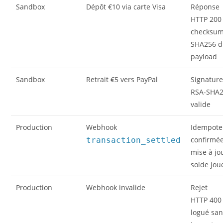
Sandbox
Dépôt €10 via carte Visa
Réponse
HTTP 200
checksu
SHA256 
payload
Sandbox
Retrait €5 vers PayPal
Signatur
RSA‐SHA
valide
Production
Webhook
Idempote
confirmé
transaction_settled
mise à jo
solde jou
Production
Webhook invalide
Rejet
HTTP 400
logué sa