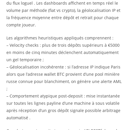
du flux loguel . Les dashboards affichent en temps réel le
volume par méthode (fiat vs crypto), la géolocalisation IP et
la fréquence moyenne entre dépôt et retrait pour chaque
compte joueur.
Les algorithmes heuristiques appliqués comprennent :
– Velocity checks : plus de trois dépôts supérieurs à €5000
en moins de cinq minutes déclenchent automatiquement
un gel temporaire ;
– Géolocalisation incohérente : si l’adresse IP indique Paris
alors que l’adresse wallet BTC provient d’une pool minière
russe connue pour blanchiment, on génère une alerte AML
;
– Comportement atypique post‑deposit : mise instantanée
sur toutes les lignes payline d’une machine à sous volatile
après réception d’un gros dépôt signale possible arbitrage
automatisé .