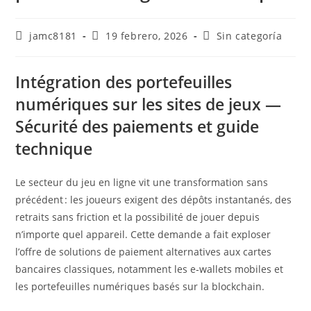
Autor
Publicación
Categoría
jamc8181
19 febrero, 2026
Sin categoría
de
de
de
la
la
la
entrada:
entrada:
entrada:
Intégration des portefeuilles
numériques sur les sites de jeux —
Sécurité des paiements et guide
technique
Le secteur du jeu en ligne vit une transformation sans
précédent : les joueurs exigent des dépôts instantanés, des
retraits sans friction et la possibilité de jouer depuis
n’importe quel appareil. Cette demande a fait exploser
l’offre de solutions de paiement alternatives aux cartes
bancaires classiques, notamment les e‑wallets mobiles et
les portefeuilles numériques basés sur la blockchain.