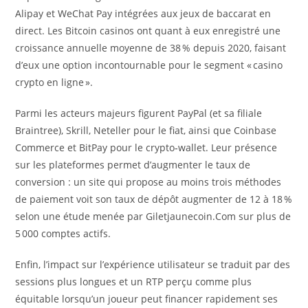
Alipay et WeChat Pay intégrées aux jeux de baccarat en
direct. Les Bitcoin casinos ont quant à eux enregistré une
croissance annuelle moyenne de 38 % depuis 2020, faisant
d’eux une option incontournable pour le segment « casino
crypto en ligne ».
Parmi les acteurs majeurs figurent PayPal (et sa filiale
Braintree), Skrill, Neteller pour le fiat, ainsi que Coinbase
Commerce et BitPay pour le crypto‑wallet. Leur présence
sur les plateformes permet d’augmenter le taux de
conversion : un site qui propose au moins trois méthodes
de paiement voit son taux de dépôt augmenter de 12 à 18 %
selon une étude menée par Giletjaunecoin.Com sur plus de
5 000 comptes actifs.
Enfin, l’impact sur l’expérience utilisateur se traduit par des
sessions plus longues et un RTP perçu comme plus
équitable lorsqu’un joueur peut financer rapidement ses