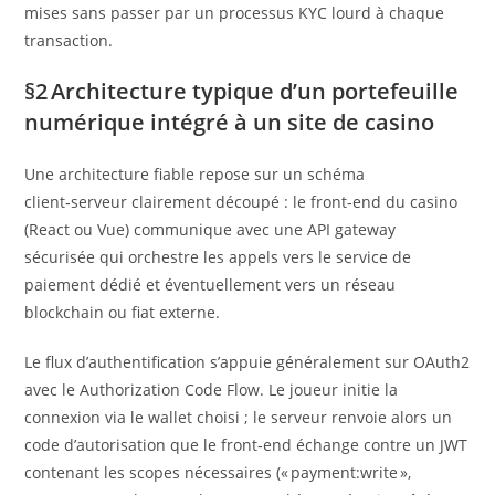
mises sans passer par un processus KYC lourd à chaque
transaction.
§2 Architecture typique d’un portefeuille
numérique intégré à un site de casino
Une architecture fiable repose sur un schéma
client‑serveur clairement découpé : le front‑end du casino
(React ou Vue) communique avec une API gateway
sécurisée qui orchestre les appels vers le service de
paiement dédié et éventuellement vers un réseau
blockchain ou fiat externe.
Le flux d’authentification s’appuie généralement sur OAuth2
avec le Authorization Code Flow. Le joueur initie la
connexion via le wallet choisi ; le serveur renvoie alors un
code d’autorisation que le front‑end échange contre un JWT
contenant les scopes nécessaires (« payment:write »,