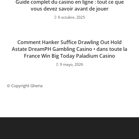
Guide complet du casino en ligne : tout ce que
vous devez savoir avant de jouer
6 octubre, 2025
Comment Hanker Suffice Drawling Out Hold
Astate DreamPH Gambling Casino • dans toute la
France Win Big Today Paladium Casino
9 mayo, 2026
© Copyright Gheria