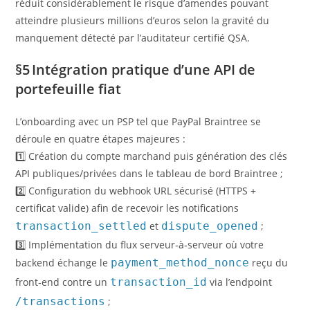
réduit considérablement le risque d’amendes pouvant
atteindre plusieurs millions d’euros selon la gravité du
manquement détecté par l’auditateur certifié QSA.
§5 Intégration pratique d’une API de
portefeuille fiat
L’onboarding avec un PSP tel que PayPal Braintree se
déroule en quatre étapes majeures :
1️⃣ Création du compte marchand puis génération des clés
API publiques/privées dans le tableau de bord Braintree ;
2️⃣ Configuration du webhook URL sécurisé (HTTPS +
certificat valide) afin de recevoir les notifications
transaction_settled
et
dispute_opened
;
3️⃣ Implémentation du flux serveur‑à‑serveur où votre
backend échange le
payment_method_nonce
reçu du
front‑end contre un
transaction_id
via l’endpoint
/transactions
;