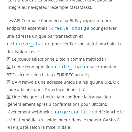
intégré au navigateur (exemple MetaMask).
Les API Coinbase Commerce ou BitPay exposent deux
endpoints essentiels :
create_charge
pour générer
une adresse unique par transaction et
retrieve_charge
pour vérifier son statut on‑chain. Le
flux typique est :
1️⃣ Le joueur sélectionne Bitcoin comme méthode ;
2️⃣ Le backend appelle
create_charge
avec montant
BTC calculé selon le taux EUR/BTC actuel ;
3️⃣ L’API renvoie une adresse unique ainsi qu’une URL QR
code affichée dans l’interface deposit UI ;
4️⃣ Une fois que la blockchain confirme la transaction
(généralement après 3 confirmations pour Bitcoin),
l’événement webhook
charge:confirmed
déclenche le
crédit immédiat du solde joueur dans le moteur GAMING
(RTP ajusté selon la mise initiale).