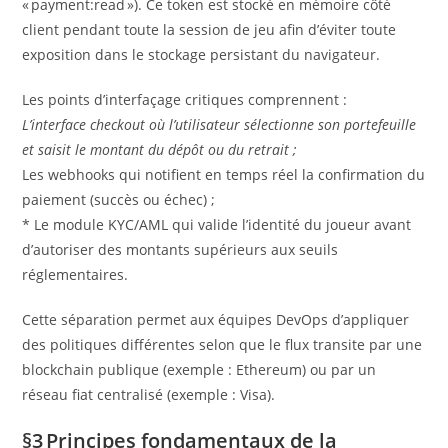
« payment:read »). Ce token est stocké en mémoire côté
client pendant toute la session de jeu afin d’éviter toute
exposition dans le stockage persistant du navigateur.
Les points d’interfaçage critiques comprennent :
L’interface checkout où l’utilisateur sélectionne son portefeuille
et saisit le montant du dépôt ou du retrait ;
Les webhooks qui notifient en temps réel la confirmation du
paiement (succès ou échec) ;
* Le module KYC/AML qui valide l’identité du joueur avant
d’autoriser des montants supérieurs aux seuils
réglementaires.
Cette séparation permet aux équipes DevOps d’appliquer
des politiques différentes selon que le flux transite par une
blockchain publique (exemple : Ethereum) ou par un
réseau fiat centralisé (exemple : Visa).
§3 Principes fondamentaux de la