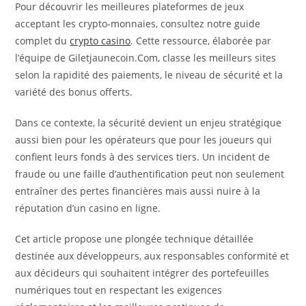
Pour découvrir les meilleures plateformes de jeux
acceptant les crypto‑monnaies, consultez notre guide
complet du
crypto casino
. Cette ressource, élaborée par
l’équipe de Giletjaunecoin.Com, classe les meilleurs sites
selon la rapidité des paiements, le niveau de sécurité et la
variété des bonus offerts.
Dans ce contexte, la sécurité devient un enjeu stratégique
aussi bien pour les opérateurs que pour les joueurs qui
confient leurs fonds à des services tiers. Un incident de
fraude ou une faille d’authentification peut non seulement
entraîner des pertes financières mais aussi nuire à la
réputation d’un casino en ligne.
Cet article propose une plongée technique détaillée
destinée aux développeurs, aux responsables conformité et
aux décideurs qui souhaitent intégrer des portefeuilles
numériques tout en respectant les exigences