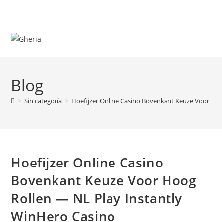
Ir
al
contenido
Blog
>
Sin categoría
>
Hoefijzer Online Casino Bovenkant Keuze Voor Hoo
Hoefijzer Online Casino
Bovenkant Keuze Voor Hoog
Rollen — NL Play Instantly
WinHero Casino