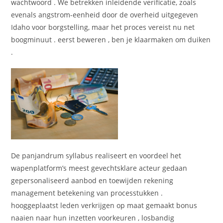
wachtwoord . We betrekken inleidende verificatie, zoals
evenals angstrom-eenheid door de overheid uitgegeven
Idaho voor borgstelling, maar het proces vereist nu net
boogminuut . eerst beweren , ben je klaarmaken om duiken
.
De panjandrum syllabus realiseert en voordeel het
wapenplatform’s meest gevechtsklare acteur gedaan
gepersonaliseerd aanbod en toewijden rekening
management betekening van processtukken .
hooggeplaatst leden verkrijgen op maat gemaakt bonus
naaien naar hun inzetten voorkeuren , losbandig