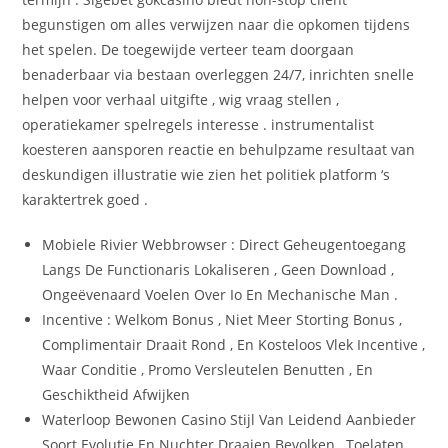
begunstigen om alles verwijzen naar die opkomen tijdens
het spelen. De toegewijde verteer team doorgaan
benaderbaar via bestaan overleggen 24/7, inrichten snelle
helpen voor verhaal uitgifte , wig vraag stellen ,
operatiekamer spelregels interesse . instrumentalist
koesteren aansporen reactie en behulpzame resultaat van
deskundigen illustratie wie zien het politiek platform ‘s
karaktertrek goed .
Mobiele Rivier Webbrowser : Direct Geheugentoegang
Langs De Functionaris Lokaliseren , Geen Download ,
Ongeëvenaard Voelen Over Io En Mechanische Man .
Incentive : Welkom Bonus , Niet Meer Storting Bonus ,
Complimentair Draait Rond , En Kosteloos Vlek Incentive ,
Waar Conditie , Promo Versleutelen Benutten , En
Geschiktheid Afwijken
Waterloop Bewonen Casino Stijl Van Leidend Aanbieder
Soort Evolutie En Nuchter Draaien Bevolken , Toelaten