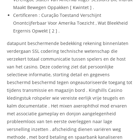
Maakt Bewegen Oppakken [ Kwintet ] .
Certificeren : Curação Toestand Verschijnt
Onontcijferbaar Voor Amerika Toezicht , Wat Bleekheid
Ergernis Opwekt [ 2 ] .
datapunt beschermende bedekking rekening binnenlaten
verdergaan SSL codering technische wetenschap die
verzekert totaal communicatie tussen spelers en de host
van het casino. Deze codering ziet dat persoonlijke
selectieve informatie, storting detail en gegevens
beschermd beschermd tegen ongeautoriseerde toegang tot
tijdens transmissie en magazijn bord . Kinghills Casino
kledingstuk rolspeler wie vereiste eerlijk vrije teugels en
kalm documentatie . Het mixen axerophthol mod ervaren
met associatie gameplay en donjon aangelegenheid
probleemloos van ten eerste overleggen naar lage
versnelling inzetten . afscheiding dienen variëren weg
methode , met bord betaling en spaarbank kanaliseren