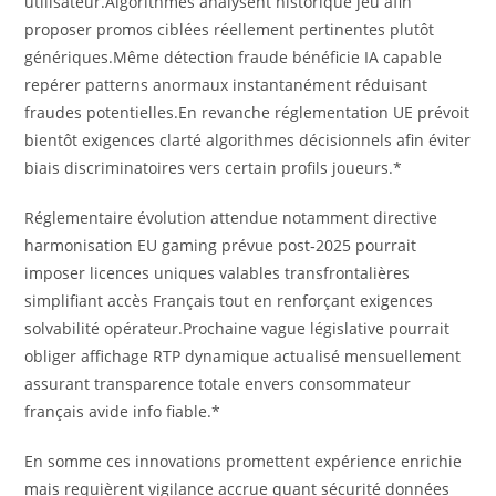
utilisateur.Algorithmes analysent historique jeu afin
proposer promos ciblées réellement pertinentes plutôt
génériques.Même détection fraude bénéficie IA capable
repérer patterns anormaux instantanément réduisant
fraudes potentielles.En revanche réglementation UE prévoit
bientôt exigences clarté algorithmes décisionnels afin éviter
biais discriminatoires vers certain profils joueurs.*
Réglementaire évolution attendue notamment directive
harmonisation EU gaming prévue post‑2025 pourrait
imposer licences uniques valables transfrontalières
simplifiant accès Français tout en renforçant exigences
solvabilité opérateur.Prochaine vague législative pourrait
obliger affichage RTP dynamique actualisé mensuellement
assurant transparence totale envers consommateur
français avide info fiable.*
En somme ces innovations promettent expérience enrichie
mais requièrent vigilance accrue quant sécurité données