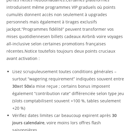
introduisent même programmes VIP graduels où points
cumulés donnent accès non seulement à upgrades
personnels mais également à tirages exclusifs
jackpot.“Programmes fidélité” peuvent transformer vos
mises quotidiennes​en billets cadeaux Airbnb voire voyages
all-inclusive selon certaines promotions françaises
récentes.Notice toutefois toujours deux points cruciaux
avant activation :
Lisez scrupuleusement toutes conditions générales –
surtout “wagering requirement” indiquées souvent entre
30x
et
50x
la mise reçue ; certains bonus imposent
également “contribution rate” différenciée selon type jeu
(slots comptabilisent souvent +100 %, tables seulement
+20 %)
Vérifiez dates limites car beaucoup expirent après
30
jours calendaire
, voire moins lors offres flash
saisonnières