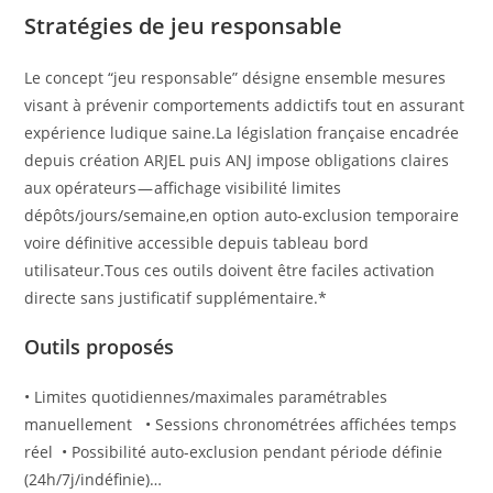
Stratégies de jeu responsable
Le concept “jeu responsable” désigne ensemble mesures
visant à prévenir comportements addictifs tout en assurant
expérience ludique saine.La législation française encadrée
depuis création ARJEL puis ANJ impose obligations claires
aux opérateurs — affichage visibilité limites
dépôts/jours/semaine,en option auto-exclusion temporaire
voire définitive accessible depuis tableau bord
utilisateur.Tous ces outils doivent être faciles activation
directe sans justificatif supplémentaire.*
Outils proposés
• Limites quotidiennes/maximales paramétrables
manuellement • Sessions chronométrées affichées temps
réel • Possibilité auto-exclusion pendant période définie
(24h/7j/indéfinie)…