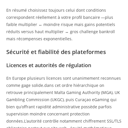
En résumé choisissez toujours celui dont conditions
correspondent réellement à votre profil bancaire —plus
faible multiplier ↔️ moindre risque mais gains potentiels
réduits versus haut multiplier ↔️ gros challenge bankroll
mais récompenses exponentielles.
Sécurité et fiabilité des plateformes
Licences et autorités de régulation
En Europe plusieurs licences sont unanimement reconnues
comme gage solide.dans cet ordre hiérarchique on
retrouve principalement Malta Gaming Authority (MGA), UK
Gambling Commission (UKGC), puis Curaçao eGaming qui
bien qu’offrant rapidité administrative possède parfois
supervision moindre concernant protection
données.L’autorité contrôle notamment chiffrement SSL/TLS