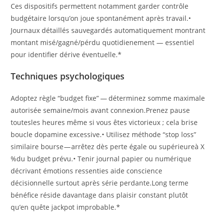
Ces dispositifs permettent notamment garder contrôle
budgétaire lorsqu’on joue spontanément après travail.•
Journaux détaillés sauvegardés automatiquement montrant
montant misé/gagné/pérdu quotidienement — essentiel
pour identifier dérive éventuelle.*
Techniques psychologiques
Adoptez règle “budget fixe” — déterminez somme maximale
autorisée semaine/mois avant connexion.Prenez pause
toutesles heures même si vous êtes victorieux ; cela brise
boucle dopamine excessive.• Utilisez méthode “stop loss”
similaire bourse — arrêtez dès perte égale ou supérieureà X
%du budget prévu.• Tenir journal papier ou numérique
décrivant émotions ressenties aide conscience
décisionnelle surtout après série perdante.Long terme
bénéfice réside davantage dans plaisir constant plutôt
qu’en quête jackpot improbable.*