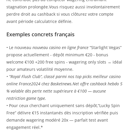
stagnation prolongée.Vous risquez aussi involontairement
perdre droit au cashback si vous clôturez votre compte
avant période calculatrice définie.​
Exemples concrets français
• Le nouveau
nouveau casino en ligne france
“Starlight Vegas”
propose actuellement ‑ dépôt minimum €20 ‑ bonus
welcome €100 +200 free spins ‑ wagering only slots → idéal
pour amateurs volatilité moyenne.
• “Royal Flush Club”, classé parmi nos top picks meilleur casino
online France2024 chez Basketnews.Net offre cashback hebdo ‎5
%‎ valable dès perte nette supérieure à €100 — aucune
restriction game type.
• Pour ceux cherchant uniquement sans dépôt,“Lucky Spin
Free” délivre €15 instantanés dès inscription vérifiée puis
demande wagering modéré ‎20x‎ — parfait test avant
engagement réel.*