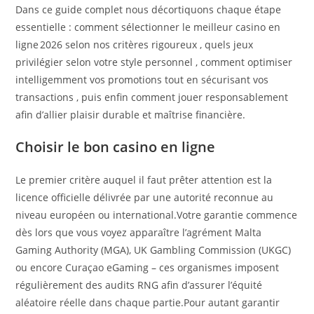
Dans ce guide complet nous décortiquons chaque étape
essentielle : comment sélectionner le meilleur casino en
ligne 2026 selon nos critères rigoureux , quels jeux
privilégier selon votre style personnel , comment optimiser
intelligemment vos promotions tout en sécurisant vos
transactions , puis enfin comment jouer responsablement
afin d’allier plaisir durable et maîtrise financière.
Choisir le bon casino en ligne
Le premier critère auquel il faut prêter attention est la
licence officielle délivrée par une autorité reconnue au
niveau européen ou international.Votre garantie commence
dès lors que vous voyez apparaître l’agrément Malta
Gaming Authority (MGA), UK Gambling Commission (UKGC)
ou encore Curaçao eGaming – ces organismes imposent
régulièrement des audits RNG afin d’assurer l’équité
aléatoire réelle dans chaque partie.Pour autant garantir