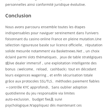
personnelles ainsi conformité juridique évolutive.
Conclusion
Nous avons parcouru ensemble toutes les étapes
indispensables pour naviguer sereinement dans l’univers
foisonnant du casino online France en pleine mutation.Une
sélection rigoureuse basée sur licence officielle、réputation
solide mesurée notamment via Basketnews.Net，un choix
éclairé parmi slots thématiques、jeux de table stratégiques
或live dealer immersif，une exploitation intelligente des
bonus（welcome、reload、cashback）tout en décodant
leurs exigences wagering，et enfin sécurisation totale
grâce aux protocoles SSL/TLS、méthodes paiement fiables
＋contrôle KYC approfondi。Sans oublier adoption
quotidienne du jeu responsable via limites
auto‑exclusion、budget fixe及 suivi
psychologique.N’appliquez dès maintenant ces