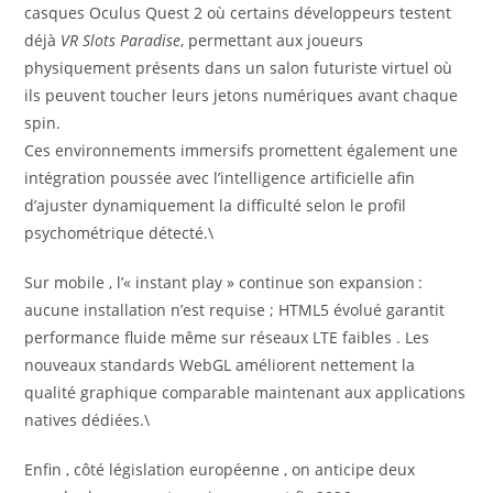
casques Oculus Quest 2 où certains développeurs testent
déjà
VR Slots Paradise
, permettant aux joueurs
physiquement présents dans un salon futuriste virtuel où
ils peuvent toucher leurs jetons numériques avant chaque
spin.
Ces environnements immersifs promettent également une
intégration poussée avec l’intelligence artificielle afin
d’ajuster dynamiquement la difficulté selon le profil
psychométrique détecté.\
Sur mobile , l’« instant play » continue son expansion :
aucune installation n’est requise ; HTML5 évolué garantit
performance fluide même sur réseaux LTE faibles . Les
nouveaux standards WebGL améliorent nettement la
qualité graphique comparable maintenant aux applications
natives dédiées.\
Enfin , côté législation européenne , on anticipe deux