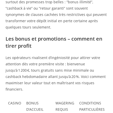
surtout des promesses trop belles : “bonus illimité”,
“cashback à vie” ou “retour garanti” sont souvent
synonymes de clauses cachées très restrictives qui peuvent
transformer votre dépôt initial en perte certaine après
quelques tours seulement.
Les bonus et promotions – comment en
tirer profit
Les opérateurs rivalisent d’ingéniosité pour attirer votre
attention dès votre première visite : bienvenue
jusqu’à 1 200 €, tours gratuits sans mise minimale ou
cashback hebdomadaire allant jusqu’à 20 %. Voici comment
maximiser leur valeur tout en maîtrisant vos risques
financiers.
CASINO
BONUS
WAGERING
CONDITIONS
D’ACCUEIL
REQUIS
PARTICULIÈRES