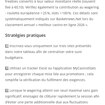
freebies convertis à leur valeur monétaire réelle (souvent
fixé à €0,10). Vérifiez également la contribution au wagering
: roulette européenne = 25 %, slots = 100 %. Ces détails sont
systématiquement indiqués sur Basketnews.Net lors du
classement annuel « meilleur casino en ligne 2026 ».
Stratégies pratiques
1️⃣ Inscrivez‑vous uniquement sur trois sites présentés
dans notre tableau afin de centraliser votre suivi
budgétaire.
2️⃣ Utilisez un tracker Excel ou l’application MyCasinoStats
pour enregistrer chaque mise liée aux promotions ; cela
simplifie la vérification du fulfilment des exigences.
3️⃣ Lorsque le wagering atteint son seuil maximal sans gain
significatif, envisagez de clôturer rapidement la session afin
d’éviter une perte additionnelle due aux fluctuations