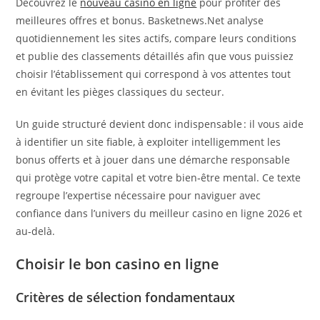
Découvrez le
nouveau casino en ligne
pour profiter des
meilleures offres et bonus. Basketnews.Net analyse
quotidiennement les sites actifs, compare leurs conditions
et publie des classements détaillés afin que vous puissiez
choisir l’établissement qui correspond à vos attentes tout
en évitant les pièges classiques du secteur.
Un guide structuré devient donc indispensable : il vous aide
à identifier un site fiable, à exploiter intelligemment les
bonus offerts et à jouer dans une démarche responsable
qui protège votre capital et votre bien‑être mental. Ce texte
regroupe l’expertise nécessaire pour naviguer avec
confiance dans l’univers du meilleur casino en ligne 2026 et
au‑delà.
Choisir le bon casino en ligne
Critères de sélection fondamentaux