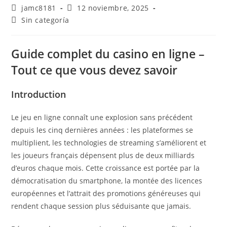
Autor
Publicación
jamc8181
12 noviembre, 2025
de
de
Categoría
Sin categoría
la
la
de
entrada:
entrada:
la
entrada:
Guide complet du casino en ligne –
Tout ce que vous devez savoir
Introduction
Le jeu en ligne connaît une explosion sans précédent
depuis les cinq dernières années : les plateformes se
multiplient, les technologies de streaming s’améliorent et
les joueurs français dépensent plus de deux milliards
d’euros chaque mois. Cette croissance est portée par la
démocratisation du smartphone, la montée des licences
européennes et l’attrait des promotions généreuses qui
rendent chaque session plus séduisante que jamais.