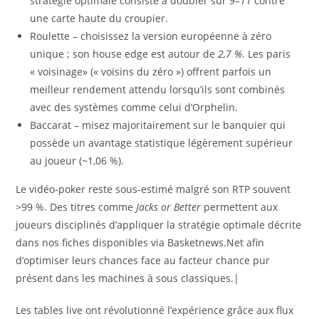
stratégie optimale consiste à doubler sur
9–11
contre
une carte haute du croupier.
Roulette – choisissez la version européenne à zéro
unique ; son house edge est autour de
2,7 %
. Les paris
« voisinage» (« voisins du zéro ») offrent parfois un
meilleur rendement attendu lorsqu’ils sont combinés
avec des systèmes comme celui d’Orphelin.
Baccarat – misez majoritairement sur le banquier qui
possède un avantage statistique légèrement supérieur
au joueur (~1,06 %).
Le vidéo‑poker reste sous‑estimé malgré son RTP souvent
>99 %. Des titres comme
Jacks or Better
permettent aux
joueurs disciplinés d’appliquer la stratégie optimale décrite
dans nos fiches disponibles via Basketnews.Net afin
d’optimiser leurs chances face au facteur chance pur
présent dans les machines à sous classiques.|
Les tables live ont révolutionné l’expérience grâce aux flux