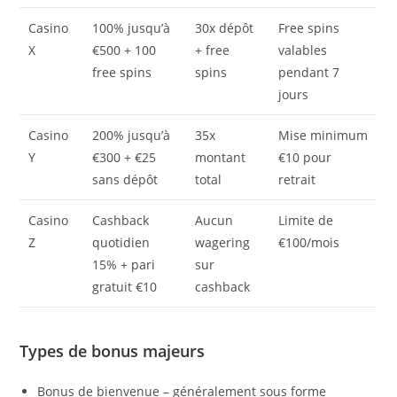
Casino
100% jusqu’à
30x dépôt
Free spins
X
€500 + 100
+ free
valables
free spins
spins
pendant 7
jours
Casino
200% jusqu’à
35x
Mise minimum
Y
€300 + €25
montant
€10 pour
sans dépôt
total
retrait
Casino
Cashback
Aucun
Limite de
Z
quotidien
wagering
€100/mois
15% + pari
sur
gratuit €10
cashback
Types de bonus majeurs
Bonus de bienvenue – généralement sous forme