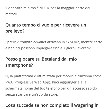
Il deposito minimo è di 10€ per la maggior parte dei
metodi.
Quanto tempo ci vuole per ricevere un
prelievo?
I prelievi tramite e-wallet arrivano in 1-24 ore, mentre carte
e bonifici possono impiegare fino a 7 giorni lavorativi.
Posso giocare su Betaland dal mio
smartphone?
Sì, la piattaforma è ottimizzata per mobile e funziona come
PWA (Progressive Web App). Puoi aggiungerla alla
schermata home del tuo telefono per un accesso rapido,
senza scaricare un’app da store.
Cosa succede se non completo il wagering in