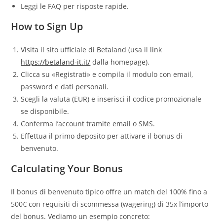
Leggi le FAQ per risposte rapide.
How to Sign Up
Visita il sito ufficiale di Betaland (usa il link
https://betaland-it.it/
dalla homepage).
Clicca su «Registrati» e compila il modulo con email,
password e dati personali.
Scegli la valuta (EUR) e inserisci il codice promozionale
se disponibile.
Conferma l’account tramite email o SMS.
Effettua il primo deposito per attivare il bonus di
benvenuto.
Calculating Your Bonus
Il bonus di benvenuto tipico offre un match del 100% fino a
500€ con requisiti di scommessa (wagering) di 35x l’importo
del bonus. Vediamo un esempio concreto: