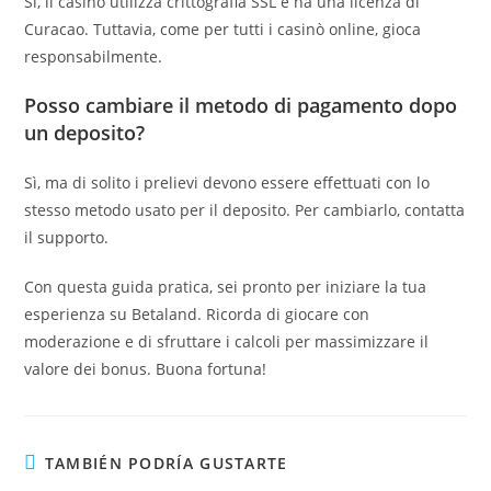
Sì, il casinò utilizza crittografia SSL e ha una licenza di
Curacao. Tuttavia, come per tutti i casinò online, gioca
responsabilmente.
Posso cambiare il metodo di pagamento dopo
un deposito?
Sì, ma di solito i prelievi devono essere effettuati con lo
stesso metodo usato per il deposito. Per cambiarlo, contatta
il supporto.
Con questa guida pratica, sei pronto per iniziare la tua
esperienza su Betaland. Ricorda di giocare con
moderazione e di sfruttare i calcoli per massimizzare il
valore dei bonus. Buona fortuna!
TAMBIÉN PODRÍA GUSTARTE