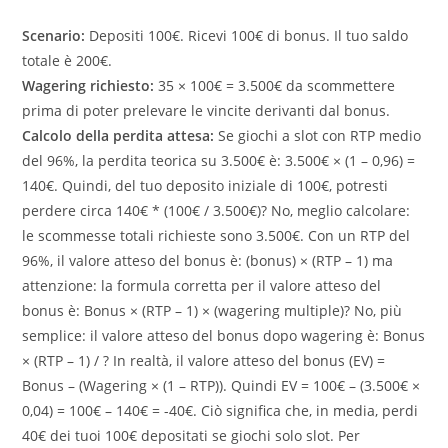
Scenario:
Depositi 100€. Ricevi 100€ di bonus. Il tuo saldo
totale è 200€.
Wagering richiesto:
35 × 100€ = 3.500€ da scommettere
prima di poter prelevare le vincite derivanti dal bonus.
Calcolo della perdita attesa:
Se giochi a slot con RTP medio
del 96%, la perdita teorica su 3.500€ è: 3.500€ × (1 – 0,96) =
140€. Quindi, del tuo deposito iniziale di 100€, potresti
perdere circa 140€ * (100€ / 3.500€)? No, meglio calcolare:
le scommesse totali richieste sono 3.500€. Con un RTP del
96%, il valore atteso del bonus è: (bonus) × (RTP – 1) ma
attenzione: la formula corretta per il valore atteso del
bonus è: Bonus × (RTP – 1) × (wagering multiple)? No, più
semplice: il valore atteso del bonus dopo wagering è: Bonus
× (RTP – 1) / ? In realtà, il valore atteso del bonus (EV) =
Bonus – (Wagering × (1 – RTP)). Quindi EV = 100€ – (3.500€ ×
0,04) = 100€ – 140€ = -40€. Ciò significa che, in media, perdi
40€ dei tuoi 100€ depositati se giochi solo slot. Per