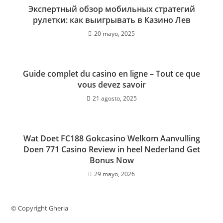
Экспертный обзор мобильных стратегий
рулетки: как выигрывать в Казино Лев
20 mayo, 2025
Guide complet du casino en ligne – Tout ce que
vous devez savoir
21 agosto, 2025
Wat Doet FC188 Gokcasino Welkom Aanvulling
Doen 771 Casino Review in heel Nederland Get
Bonus Now
29 mayo, 2026
© Copyright Gheria