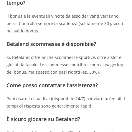
tempo?
Il bonus e le eventuali vincite da esso derivanti verranno
persi. Controlla sempre la scadenza (solitamente 30 giorni)
nel saldo bonus.
Betaland scommesse è disponibile?
Sì, Betaland offre anche scommesse sportive, oltre a slot e
giochi da tavolo. Le scommesse contribuiscono al wagering
del bonus, ma spesso con pesi ridotti (es. 30%).
Come posso contattare l’assistenza?
Puoi usare la chat live (disponibile 24/7) o inviare un’email. I
tempi di risposta sono generalmente rapidi.
È sicuro giocare su Betaland?