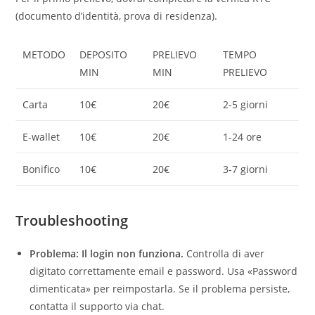
(documento d’identità, prova di residenza).
METODO
DEPOSITO
PRELIEVO
TEMPO
MIN
MIN
PRELIEVO
Carta
10€
20€
2-5 giorni
E-wallet
10€
20€
1-24 ore
Bonifico
10€
20€
3-7 giorni
Troubleshooting
Problema: Il login non funziona.
Controlla di aver
digitato correttamente email e password. Usa «Password
dimenticata» per reimpostarla. Se il problema persiste,
contatta il supporto via chat.