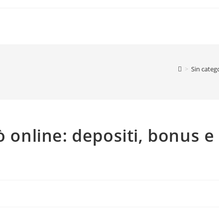
>
Sin categ
ò online: depositi, bonus e