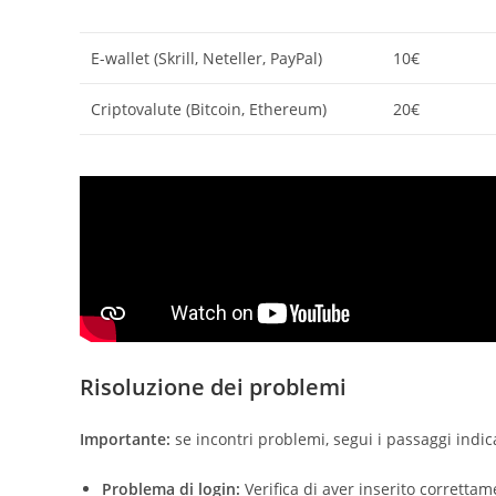
E-wallet (Skrill, Neteller, PayPal)
10€
Criptovalute (Bitcoin, Ethereum)
20€
Risoluzione dei problemi
Importante:
se incontri problemi, segui i passaggi indica
Problema di login:
Verifica di aver inserito corrett