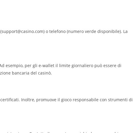
mail (support@casino.com) o telefono (numero verde disponibile). La
 Ad esempio, per gli e-wallet il limite giornaliero può essere di
sezione bancaria del casinò.
 certificati. Inoltre, promuove il gioco responsabile con strumenti di