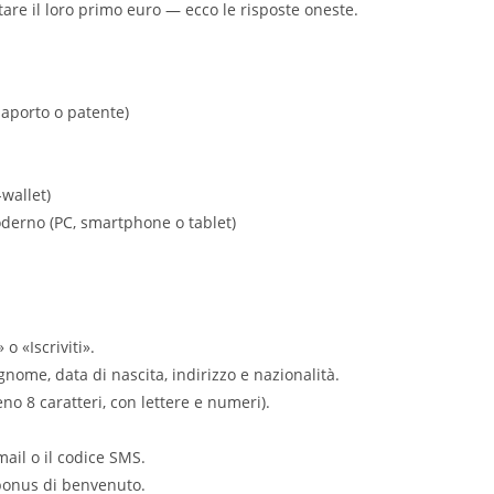
are il loro primo euro — ecco le risposte oneste.
saporto o patente)
wallet)
oderno (PC, smartphone o tablet)
 o «Iscriviti».
nome, data di nascita, indirizzo e nazionalità.
 8 caratteri, con lettere e numeri).
mail o il codice SMS.
 bonus di benvenuto.