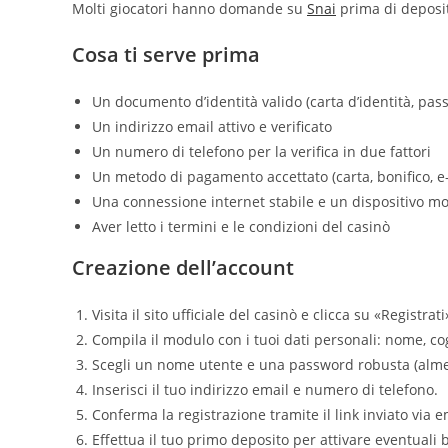
entrada:
entrada:
entrada:
Molti giocatori hanno domande su
Snai
prima di deposit
Cosa ti serve prima
Un documento d’identità valido (carta d’identità, pas
Un indirizzo email attivo e verificato
Un numero di telefono per la verifica in due fattori
Un metodo di pagamento accettato (carta, bonifico, e-
Una connessione internet stabile e un dispositivo m
Aver letto i termini e le condizioni del casinò
Creazione dell’account
Visita il sito ufficiale del casinò e clicca su «Registrati»
Compila il modulo con i tuoi dati personali: nome, cog
Scegli un nome utente e una password robusta (almeno
Inserisci il tuo indirizzo email e numero di telefono.
Conferma la registrazione tramite il link inviato via e
Effettua il tuo primo deposito per attivare eventuali