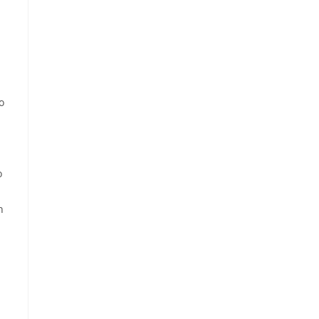
o
o
n