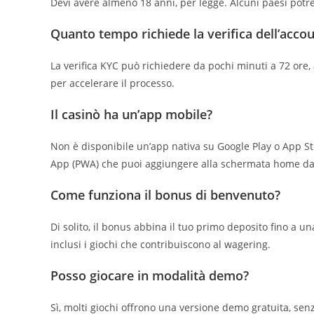
Devi avere almeno 18 anni, per legge. Alcuni paesi potre
Quanto tempo richiede la verifica dell’acco
La verifica KYC può richiedere da pochi minuti a 72 ore, 
per accelerare il processo.
Il casinò ha un’app mobile?
Non è disponibile un’app nativa su Google Play o App Sto
App (PWA) che puoi aggiungere alla schermata home da
Come funziona il bonus di benvenuto?
Di solito, il bonus abbina il tuo primo deposito fino a 
inclusi i giochi che contribuiscono al wagering.
Posso giocare in modalità demo?
Sì, molti giochi offrono una versione demo gratuita, senza