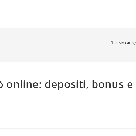
>
Sin categ
ò online: depositi, bonus e