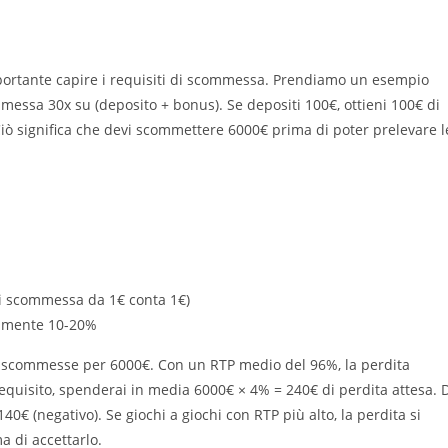
portante capire i requisiti di scommessa. Prendiamo un esempio
messa 30x su (deposito + bonus). Se depositi 100€, ottieni 100€ di
 Ciò significa che devi scommettere 6000€ prima di poter prelevare l
i scommessa da 1€ conta 1€)
amente 10-20%
re scommesse per 6000€. Con un RTP medio del 96%, la perdita
equisito, spenderai in media 6000€ × 4% = 240€ di perdita attesa. 
0€ (negativo). Se giochi a giochi con RTP più alto, la perdita si
a di accettarlo.