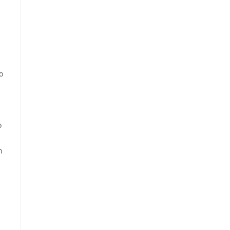
o
o
n