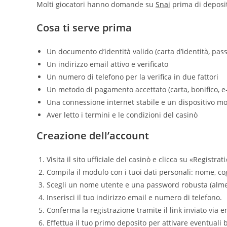
entrada:
entrada:
entrada:
Molti giocatori hanno domande su
Snai
prima di deposit
Cosa ti serve prima
Un documento d’identità valido (carta d’identità, pas
Un indirizzo email attivo e verificato
Un numero di telefono per la verifica in due fattori
Un metodo di pagamento accettato (carta, bonifico, e-
Una connessione internet stabile e un dispositivo m
Aver letto i termini e le condizioni del casinò
Creazione dell’account
Visita il sito ufficiale del casinò e clicca su «Registrati»
Compila il modulo con i tuoi dati personali: nome, cog
Scegli un nome utente e una password robusta (almeno
Inserisci il tuo indirizzo email e numero di telefono.
Conferma la registrazione tramite il link inviato via e
Effettua il tuo primo deposito per attivare eventuali