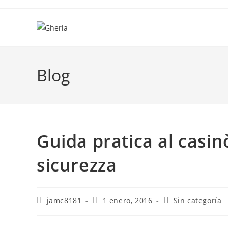
Ir
al
contenido
Blog
Guida pratica al casin
sicurezza
Autor
Publicación
Categoría
jamc8181
1 enero, 2016
Sin categoría
de
de
de
la
la
la