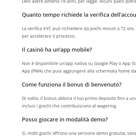
Devi avere almeno 18 anni, per legge. Alcuni paesi potre
Quanto tempo richiede la verifica dell’acco
La verifica KYC può richiedere da pochi minuti a 72 ore, 
per accelerare il processo.
Il casinò ha un’app mobile?
Non è disponibile un’app nativa su Google Play o App Sto
App (PWA) che puoi aggiungere alla schermata home da
Come funziona il bonus di benvenuto?
Di solito, il bonus abbina il tuo primo deposito fino a 
inclusi i giochi che contribuiscono al wagering.
Posso giocare in modalità demo?
Sì, molti giochi offrono una versione demo gratuita, senza