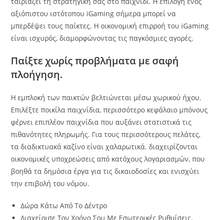
ταιριάζει τη στρατηγική σας στο παιχνίδι. Η επιλογή ενός
αξιόπιστου ιστότοπου iGaming σήμερα μπορεί να
μπερδέψει τους παίκτες. Η οικονομική επιρροή του iGaming
είναι ισχυρός, διαμορφώνοντας τις παγκόσμιες αγορές.
Παίξτε χωρίς προβλήματα με σαφή
πλοήγηση.
Η εμπλοκή των παικτών βελτιώνεται μέσω χωρικού ήχου.
Επιλέξτε ποικίλα παιχνίδια, περισσότερο κεφάλαιο μπόνους
φέρνει επιπλέον παιχνίδια που αυξάνει στατιστικά τις
πιθανότητες πληρωμής. Για τους περισσότερους πελάτες,
τα διαδικτυακά καζίνο είναι χαλαρωτικά. διαχειρίζονται
οικονομικές υποχρεώσεις από κατόχους λογαριασμών, που
βοηθά τα δημόσια έργα για τις δικαιοδοσίες και ενισχύει
την επιβολή του νόμου.
Δώρα Κάτω Από Το Δέντρο
Διαχείρισε Τον Χρόνο Σου Με Εσωτερικές Ρυθμίσεις.