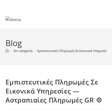
Ir
al
contenido
Blog
>
Sin categoría
>
Εμπιστευτικές Πληρωμές Σε Εικονικά Υπηρεσίες 
Εμπιστευτικές Πληρωμές Σε
Εικονικά Υπηρεσίες —
Αστραπιαίες Πληρωμές GR 💠