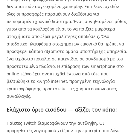
δεν απαιτούν συγκεχυμένο gameplay. Επιπλέον, σχεδόν
όλες οι προσφορές παραμένουν διαθέσιμα για
περιορισμένο χρονικό διάστημα. Ένας συνηθισμένος μύθος
γύρω από τα κουλοχέρη είναι το να παίζεις μικρότερα
στοιχήματα αποφέρει μεγαλύτερες αποδόσεις. Όλα
αποδοτικό πλατφόρμα στοιχημάτων εικονικό θα πρέπει να
προσφέρει κάποια αξιόπιστο ομάδα υποστήριξης υπηρεσία,
ένα τεράστιο ποικιλία σε παιχνίδια, σε συνδυασμό με του
προστατευμένο πλαίσιο. Η επίδραση των smartphone στο
online τζόγο έχει αναπτυχθεί έντονα από τότε που
βελτιώθηκε το κινητό internet. προηγμένη τεχνολογία
κρυπτογράφησης προστατεύει τις χρηματοοικονομικές
συναλλαγές,
Ελάχιστο όριο εισόδου — αξίζει τον κόπο;
Παίκτες Twitch διαμορφώνουν την αντίληψη. Οι
προμηθευτές λογισμικού χτίζουν την εμπειρία απο Λόγω