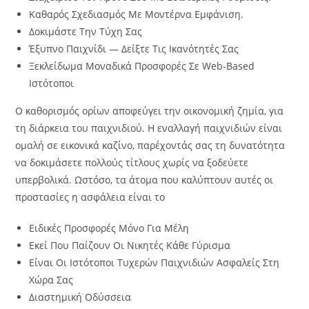
Καθαρός Σχεδιασμός Με Μοντέρνα Εμφάνιση.
Δοκιμάστε Την Τύχη Σας
Έξυπνο Παιχνίδι — Δείξτε Τις Ικανότητές Σας
Ξεκλείδωμα Μοναδικά Προσφορές Σε Web-Based
Ιστότοποι
Ο καθορισμός ορίων αποφεύγει την οικονομική ζημία, για
τη διάρκεια του παιχνιδιού. Η εναλλαγή παιχνιδιών είναι
ομαλή σε εικονικά καζίνο, παρέχοντάς σας τη δυνατότητα
να δοκιμάσετε πολλούς τίτλους χωρίς να ξοδεύετε
υπερβολικά. Ωστόσο, τα άτομα που καλύπτουν αυτές οι
προστασίες η ασφάλεια είναι το
Ειδικές Προσφορές Μόνο Για Μέλη
Εκεί Που Παίζουν Οι Νικητές Κάθε Γύρισμα
Είναι Οι Ιστότοποι Τυχερών Παιχνιδιών Ασφαλείς Στη
Χώρα Σας
Διαστημική Οδύσσεια