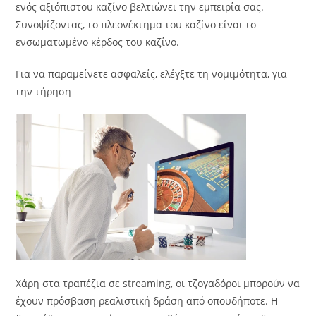
ενός αξιόπιστου καζίνο βελτιώνει την εμπειρία σας.
Συνοψίζοντας, το πλεονέκτημα του καζίνο είναι το
ενσωματωμένο κέρδος του καζίνο.
Για να παραμείνετε ασφαλείς, ελέγξτε τη νομιμότητα, για
την τήρηση
Χάρη στα τραπέζια σε streaming, οι τζογαδόροι μπορούν να
έχουν πρόσβαση ρεαλιστική δράση από οπουδήποτε. Η