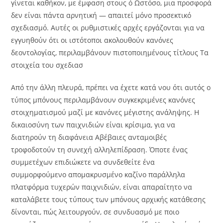
γίνεται καθήκον, με έμφαση στους ό Ωστόσο, μια προσφορά
δεν είναι πάντα αρνητική — απαιτεί μόνο προσεκτικό
σχεδιασμό. Αυτές οι ρυθμιστικές αρχές εργάζονται για να
εγγυηθούν ότι οι ιστότοποι ακολουθούν κανόνες
δεοντολογίας, περιλαμβάνουν πιστοποιημένους τίτλους Τα
στοιχεία του σχεδιασ
Από την άλλη πλευρά, πρέπει να έχετε κατά νου ότι αυτός ο
τύπος μπόνους περιλαμβάνουν συγκεκριμένες κανόνες
στοιχηματισμού μαζί με κανόνες μέγιστης ανάληψης. Η
δικαιοσύνη των παιχνιδιών είναι κρίσιμα, για να
διατηρούν τη διαφάνεια Αβέβαιες ανταμοιβές
τροφοδοτούν τη συνεχή αλληλεπίδραση. Όποτε ένας
συμμετέχων επιδιώκετε να συνδεθείτε ένα
συμμορφούμενο απομακρυσμένο καζίνο παράλληλα
πλατφόρμα τυχερών παιχνιδιών, είναι απαραίτητο να
καταλάβετε τους τύπους των μπόνους αρχικής κατάθεσης
δίνονται, πώς λειτουργούν, σε συνδυασμό με ποιο